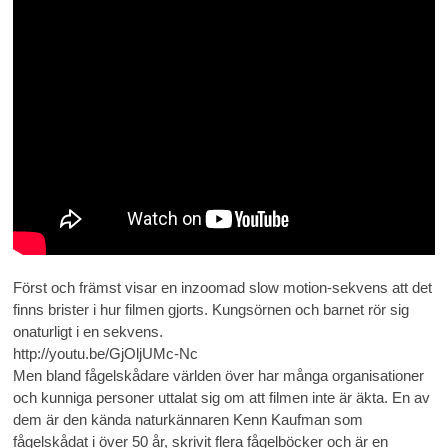
Först och främst visar en inzoomad slow motion-sekvens att det
finns brister i hur filmen gjorts. Kungsörnen och barnet rör sig
onaturligt i en sekvens.
http://youtu.be/GjOljUMc-Nc
Men bland fågelskådare världen över har många organisationer
och kunniga personer uttalat sig om att filmen inte är äkta. En av
dem är den kända naturkännaren Kenn Kaufman som
fågelskådat i över 50 år, skrivit flera fågelböcker och är en