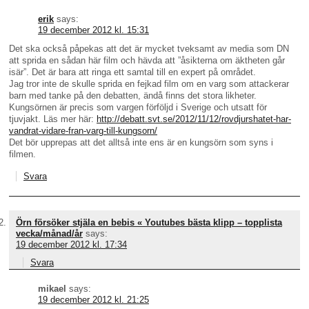
erik
says:
19 december 2012 kl. 15:31
Det ska också påpekas att det är mycket tveksamt av media som DN
att sprida en sådan här film och hävda att ”åsikterna om äktheten går
isär”. Det är bara att ringa ett samtal till en expert på området.
Jag tror inte de skulle sprida en fejkad film om en varg som attackerar
barn med tanke på den debatten, ändå finns det stora likheter.
Kungsörnen är precis som vargen förföljd i Sverige och utsatt för
tjuvjakt. Läs mer här:
http://debatt.svt.se/2012/11/12/rovdjurshatet-har-
vandrat-vidare-fran-varg-till-kungsorn/
Det bör upprepas att det alltså inte ens är en kungsörn som syns i
filmen.
Svara
Örn försöker stjäla en bebis « Youtubes bästa klipp – topplista
vecka/månad/år
says:
19 december 2012 kl. 17:34
Svara
mikael
says:
19 december 2012 kl. 21:25