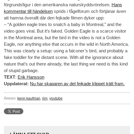
förgrundsfigur i den amerikanska naturskyddsrörelsen.
Hans
kommentar till händelsen
sprids i fågelforum och förtjänar även
att hamna överallt där den fejkade filmen dyker upp:
– “A golden eagle tries to snatch a baby in Montreal,” and the
video goes viral. But it’s faked. Golden Eagle is a scarce visitor
in the Montreal area, but the bird in the video is not a Golden
Eagle, nor anything else that occurs in the wild in North America.
This was clearly a setup: using a falconer’s bird, and probably a
fake toddler for the distant scene. With all the ignorance about
nature that’s out there already, the last thing we need is this kind
of stupid garbage.
TEXT
:
Erik Hansson
Uppdaterat:
Nu har skaparen av det fejkade klippet trätt fram.
Ämnen:
kenn kaufman
,
örn
,
youtube