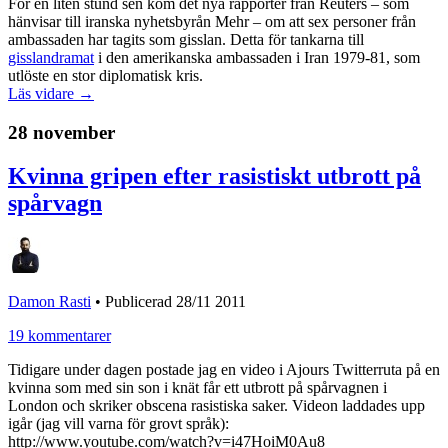
För en liten stund sen kom det nya rapporter från Reuters – som
hänvisar till iranska nyhetsbyrån Mehr – om att sex personer från
ambassaden har tagits som gisslan. Detta för tankarna till
gisslandramat
i den amerikanska ambassaden i Iran 1979-81, som
utlöste en stor diplomatisk kris.
Läs vidare →
28 november
Kvinna gripen efter rasistiskt utbrott på
spårvagn
Damon Rasti
•
Publicerad 28/11 2011
19 kommentarer
Tidigare under dagen postade jag en video i Ajours Twitterruta på en
kvinna som med sin son i knät får ett utbrott på spårvagnen i
London och skriker obscena rasistiska saker. Videon laddades upp
igår (jag vill varna för grovt språk):
http://www.youtube.com/watch?v=i47HoiM0Au8