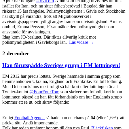
Ajour har tidigare
skrivit om
Amin som felaktigt utvisades till Irak
istället för Iran, och nu sitter frihetsberövad i Bagdad där han
riskerar 15 års fängelse. Polismyndigheterna i Gävle och Stockholm
har skyllt på varandra, trots att Migrationsverket i
avvisningspapperen tydligt angav Iran som utvisningsland. Amins
ombud, Emma Persson, JO-anmälde den polismyndighet som
ansvarade för avvisningen.
Idag kom JO-beslutet. Där riktas allvarlig kritik mot
polismyndigheten i Gävleborgs län.
Läs vidare →
2 december
Han förutspådde Sveriges grupp i EM-lottningen!
EM 2012 har precis lottats. Sverige hamnade i samma grupp som
hemmanationen Ukraina, England och Frankrike. En tuff lottning.
Men Det som känns mest roligt så här kort efter lottningen är att
Twitter-kontot
@FourFourTom
som skriver om fotboll, kort innan
lottningen påstod att han fått förhandsinfo om hur Englands grupp
kommer att se ut, och skrev följande:
Enligt
Football Agenda
så hade han en chans på 64 (eller 1,6%) att
pricka rätt. Ändå imponerande.
Folk har redan utnämnt honom till den nya Paul.
Bläckfisken
som