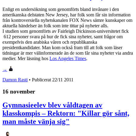
Enligt en undersökning som genomförts bland invånare i den
amerikanska delstaten New Jersey, har folk som får sin information
från kontroversiella nyhetskanalen FOX News sämre kunskaper om
aktuella händelser än folk som inte tittar på nyheter alls.
I studien som genomförts av Fairleigh Dickinson-universitetet fick
612 personer svara på hur de fick sina nyheter, samt frågor om
exempelvis den arabiska våren och republikanska
presidentkandidater. Man kom också fram till att folk som läser
tidningar är mer välinformerade än de som får sina nyheter via andra
medier. Mer läsning hos
Los Angeles Times
.
→
Damon Rasti
• Publicerat
22/11 2011
16 november
Gymnasieelev blev våldtagen av
klasskompis – Rektorn: "Killar gör sånt,
man måste vänja sig"