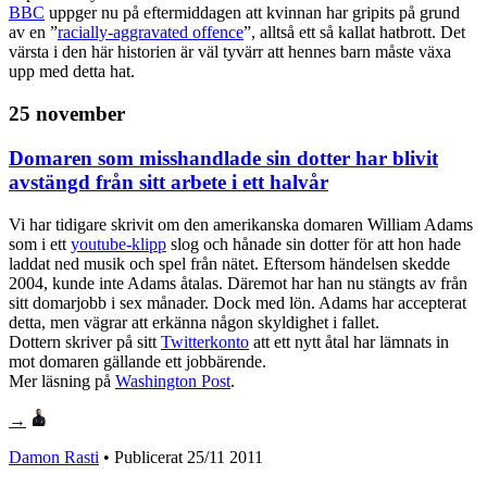
BBC
uppger nu på eftermiddagen att kvinnan har gripits på grund
av en ”
racially-aggravated offence
”, alltså ett så kallat hatbrott. Det
värsta i den här historien är väl tyvärr att hennes barn måste växa
upp med detta hat.
25 november
Domaren som misshandlade sin dotter har blivit
avstängd från sitt arbete i ett halvår
Vi har tidigare skrivit om den amerikanska domaren William Adams
som i ett
youtube-klipp
slog och hånade sin dotter för att hon hade
laddat ned musik och spel från nätet. Eftersom händelsen skedde
2004, kunde inte Adams åtalas. Däremot har han nu stängts av från
sitt domarjobb i sex månader. Dock med lön. Adams har accepterat
detta, men vägrar att erkänna någon skyldighet i fallet.
Dottern skriver på sitt
Twitterkonto
att ett nytt åtal har lämnats in
mot domaren gällande ett jobbärende.
Mer läsning på
Washington Post
.
→
Damon Rasti
• Publicerat
25/11 2011