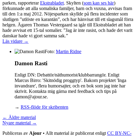
parken, rapporterar
Ekstrabladet
. Skylten (
som kan ses här
)
förkunnade att alla somaliska familjer, barn och vuxna, avvisas fram
till den 1:a maj 2012. Nöjesparken skyllde på flera incidenter som
slutligen ”utlöste en karantän”, och har hänvisat till ett slagsmål förra
helgen. Ägaren Thomas Vestergaard sa igår till Ekstrabladet att han
hade avvisat ett 15-tal somalier. ”Jag är inte rasist, och hade det varit
danskar hade vi gjort samma sak.”
Läs vidare →
Foto:
Martin Ridne
Damon Rasti
Enligt DN: Debattör/näthumorist/klubbarrangör. Enligt
Marcus Birro: 'Skitnödig proggtyp'. Bakom projektet 'Inga
invandrare', flera humorsajter, och en bok som jag inte har
skrivit. Kontakta mig gärna med feedback och tips på
damon@ajour.se.
→
RSS-flöde för skribenten
← Äldre material
Nyare material →
Publiceras av
Ajour
• Allt material är publicerat enligt
CC BY-NC-