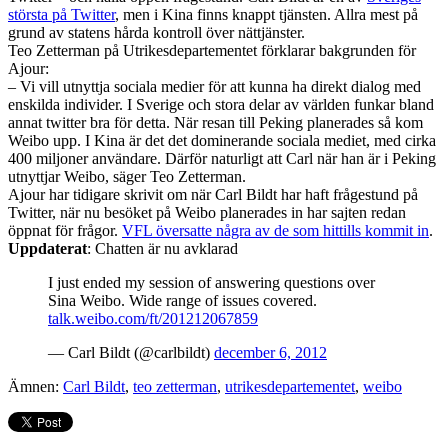
största på Twitter
, men i Kina finns knappt tjänsten. Allra mest på
grund av statens hårda kontroll över nättjänster.
Teo Zetterman på Utrikesdepartementet förklarar bakgrunden för
Ajour:
– Vi vill utnyttja sociala medier för att kunna ha direkt dialog med
enskilda individer. I Sverige och stora delar av världen funkar bland
annat twitter bra för detta. När resan till Peking planerades så kom
Weibo upp. I Kina är det det dominerande sociala mediet, med cirka
400 miljoner användare. Därför naturligt att Carl när han är i Peking
utnyttjar Weibo, säger Teo Zetterman.
Ajour har tidigare skrivit om när Carl Bildt har haft frågestund på
Twitter, när nu besöket på Weibo planerades in har sajten redan
öppnat för frågor.
VFL översatte några av de som hittills kommit in
.
Uppdaterat
: Chatten är nu avklarad
I just ended my session of answering questions over
Sina Weibo. Wide range of issues covered.
talk.weibo.com/ft/201212067859
— Carl Bildt (@carlbildt)
december 6, 2012
Ämnen:
Carl Bildt
,
teo zetterman
,
utrikesdepartementet
,
weibo