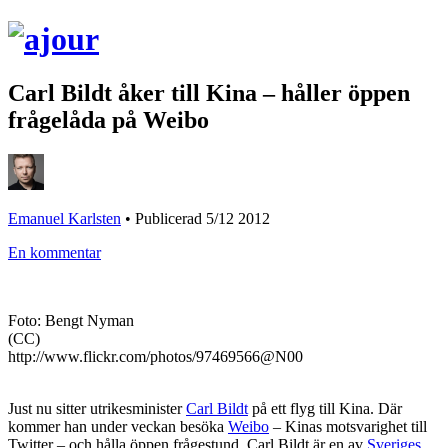
Carl Bildt åker till Kina – håller öppen
frågelåda på Weibo
Emanuel Karlsten
•
Publicerad 5/12 2012
En kommentar
Foto: Bengt Nyman
(CC)
http://www.flickr.com/photos/97469566@N00
Just nu sitter utrikesminister
Carl Bildt
på ett flyg till Kina. Där
kommer han under veckan besöka
Weibo
– Kinas motsvarighet till
Twitter – och hålla öppen frågestund. Carl Bildt är en av
Sveriges