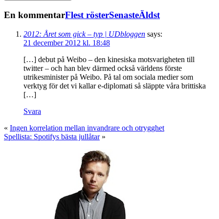
En kommentar
Flest röster
Senaste
Äldst
2012: Året som gick – typ | UDbloggen
says:
21 december 2012 kl. 18:48
[…] debut på Weibo – den kinesiska motsvarigheten till
twitter – och han blev därmed också världens förste
utrikesminister på Weibo. På tal om sociala medier som
verktyg för det vi kallar e-diplomati så släppte våra brittiska
[…]
Svara
«
Ingen korrelation mellan invandrare och otrygghet
Spellista: Spotifys bästa jullåtar
»