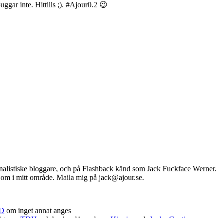
gar inte. Hittills ;). #Ajour0.2 😉
listiske bloggare, och på Flashback känd som Jack Fuckface Werner. Ser
va om i mitt område. Maila mig på jack@ajour.se.
D
om inget annat anges