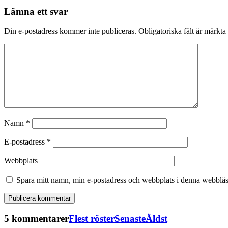
Lämna ett svar
Din e-postadress kommer inte publiceras.
Obligatoriska fält är märkta
Namn
*
E-postadress
*
Webbplats
Spara mitt namn, min e-postadress och webbplats i denna webbläsa
5 kommentarer
Flest röster
Senaste
Äldst