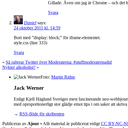
Gillade. Även om jag är Chrome – och det bug
Svara
Daniel
says:
24 oktober 2011 kl. 14:59
Bort med ”display: block;” för iframe-elementet.
style.css (line 333)
Svara
«
Så raljerar Twitter över Moderaterna: #stuffmoderaternadid
Nykter alkoholist?
»
Foto:
Martin Ridne
Jack Werner
Enligt Kjell Häglund Sveriges mest fascinerande neo-webbjourna
med oproportionerligt stor glädje emot tips i om saker att skri
→
RSS-flöde för skribenten
Publiceras av
Ajour
• Allt material är publicerat enligt
CC BY-NC-N