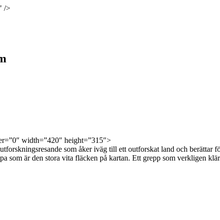
" />
lm
er=”0″ width=”420″ height=”315″>
tforskningsresande som åker iväg till ett outforskat land och berättar fö
 som är den stora vita fläcken på kartan. Ett grepp som verkligen klär