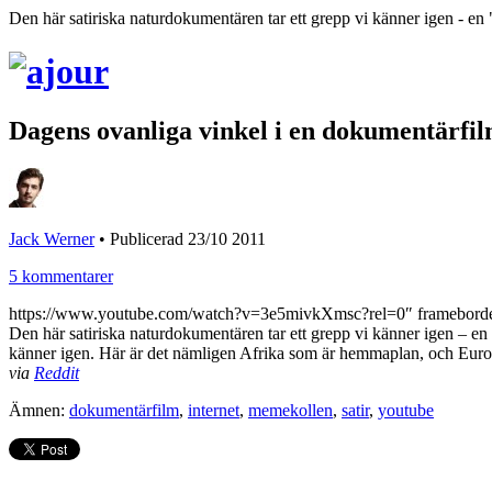
Den här satiriska naturdokumentären tar ett grepp vi känner igen - en 
Dagens ovanliga vinkel i en dokumentärfi
Jack Werner
•
Publicerad 23/10 2011
5 kommentarer
https://www.youtube.com/watch?v=3e5mivkXmsc?rel=0″ framebord
Den här satiriska naturdokumentären tar ett grepp vi känner igen – en u
känner igen. Här är det nämligen Afrika som är hemmaplan, och Europa
via
Reddit
Ämnen:
dokumentärfilm
,
internet
,
memekollen
,
satir
,
youtube