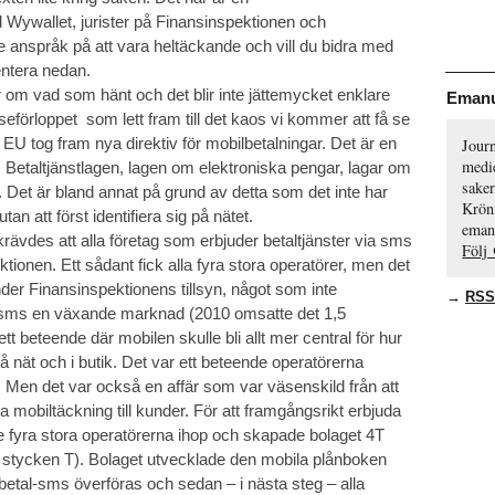
 Wywallet, jurister på Finansinspektionen och
te anspråk på att vara heltäckande och vill du bidra med
entera nedan.
 om vad som hänt och det blir inte jättemycket enklare
Emanu
eförloppet som lett fram till det kaos vi kommer att få se
 EU tog fram nya direktiv för mobilbetalningar. Det är en
Journ
medie
Betaltjänstlagen, lagen om elektroniska pengar, lagar om
saker
g. Det är bland annat på grund av detta som det inte har
Krön
tan att först identifiera sig på nätet.
eman
ävdes att alla företag som erbjuder betaltjänster via sms
Följ
ktionen. Ett sådant fick alla fyra stora operatörer, men det
nder Finansinspektionens tillsyn, något som inte
→
RSS
l-sms en växande marknad (2010 omsatte det 1,5
t beteende där mobilen skulle bli allt mer central för hur
 nät och i butik. Det var ett beteende operatörerna
. Men det var också en affär som var väsenskild från att
 mobiltäckning till kunder. För att framgångsrikt erbjuda
e fyra stora operatörerna ihop och skapade bolaget 4T
yra stycken T). Bolaget utvecklade den mobila plånboken
 betal-sms överföras och sedan – i nästa steg – alla