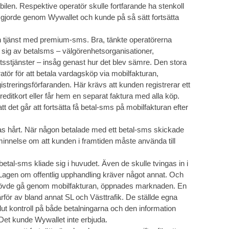
bilen. Respektive operatör skulle fortfarande ha stenkoll
gjorde genom Wywallet och kunde på så sätt fortsätta
in tjänst med premium-sms. Bra, tänkte operatörerna
sig av betalsms – välgörenhetsorganisationer,
etsstjänster – insåg genast hur det blev sämre. Den stora
atör för att betala vardagsköp via mobilfakturan,
istreringsförfaranden. Här krävs att kunden registrerar ett
 kreditkort eller får hem en separat faktura med alla köp.
tt det går att fortsätta få betal-sms på mobilfakturan efter
s hårt. När någon betalade med ett betal-sms skickade
innelse om att kunden i framtiden måste använda till
al-sms kliade sig i huvudet. Även de skulle tvingas in i
 Lagen om offentlig upphandling kräver något annat. Och
behövde gå genom mobilfakturan, öppnades marknaden. En
rför av bland annat SL och Västtrafik. De ställde egna
t kontroll på både betalningarna och den information
 Det kunde Wywallet inte erbjuda.