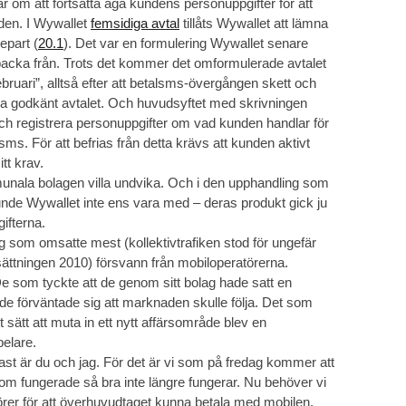
r om att fortsätta äga kundens personuppgifter för att
den. I Wywallet
femsidiga avtal
tillåts Wywallet att lämna
epart (
20.1
). Det var en formulering Wywallet senare
å backa från. Trots det kommer det omformulerade avtalet
ebruari”, alltså efter att betalsms-övergången skett och
 godkänt avtalet. Och huvudsyftet med skrivningen
ch registrera personuppgifter om vad kunden handlar för
s. För att befrias från detta krävs att kunden aktivt
tt krav.
unala bolagen villa undvika. Och i den upphandling som
unde Wywallet inte ens vara med – deras produkt gick ju
ifterna.
 som omsatte mest (kollektivtrafiken stod för ungefär
ättningen 2010) försvann från mobiloperatörerna.
e som tyckte att de genom sitt bolag hade satt en
de förväntade sig att marknaden skulle följa. Det som
t sätt att muta in ett nytt affärsområde blev en
elare.
st är du och jag. För det är vi som på fredag kommer att
som fungerade så bra inte längre fungerar. Nu behöver vi
törer för att överhuvudtaget kunna betala med mobilen.