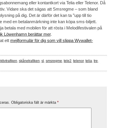
gsabonnemang eller kontantkort via Telia eller Telenor. Då
nativ. Vidare ska det sägas att Smsregme – som bland
ysning på dig. Det är därför det kan ta ”upp till tio
de med en betalanmärkning inte kan köpa sms-biljett.
a betala med mobilen för att rösta i Melodifestivalen på
ik Löwenhamn berättar mer
.
at ett
mejlformulär för dig som vill slippa Wywallet-
ektivtrafiken
,
skånetrafiken
,
sl
,
smsregme
,
tele2
,
telenor
,
telia
,
tre
,
ceras.
Obligatoriska fält är märkta
*