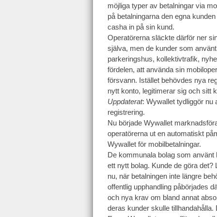
möjliga typer av betalningar via mo
på betalningarna den egna kunden 
casha in på sin kund.
Operatörerna släckte därför ner s
själva, men de kunder som använt 
parkeringshus, kollektivtrafik, nyh
fördelen, att använda sin mobiloper
försvann. Istället behövdes nya reg
nytt konto, legitimerar sig och sitt
Uppdaterat
: Wywallet tydliggör nu a
registrering.
Nu började Wywallet marknadsföra
operatörerna ut en automatiskt påm
Wywallet för mobilbetalningar.
De kommunala bolag som använt bet
ett nytt bolag. Kunde de göra det?
nu, när betalningen inte längre 
offentlig upphandling påbörjades dä
och nya krav om bland annat absolu
deras kunder skulle tillhandahålla.