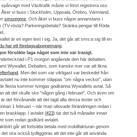
i spårvagn med Västtrafik måste vi först registrera oss
. Åker vi buss i Stockholm, Uppsala, Örebro, Värmland,
ten
smsregme
. Och åker vi buss någon annanstans i
ms (TV-rösta? Parkeringsbetala? Skänka pengar till Röda
et.
let är en egen text i sig. Ja, det går att sms:a sig till en
du har ett företagsabonnemang
.
gon försökte laga något som inte var trasigt.
undertecknad i P1 morgon angående den här debatten.
amt Wywallet. Debatten, som kanske mer var att likna
 efterhand
. Men det som var viktigast var beskedet från
 avtalet nu inte kommer släppas ”om några veckor”, utan
 de flesta kommer tvingas godkänna Wywallets avtal. Så
 att det skulle ske ”någon gång i februari”. Och även om
n är det förvånande att det tagit alla dessa texter och
e innan 1 februari – när man utlovade förändringen redan i
n brasklapp. I avtalet (
#23
) tar det två månader innan
re som redan godkänt avtalet.
aktiskt går att fortsätta betala med mobilfakturan genom
det ska också tydliggöras att det inte går att använda