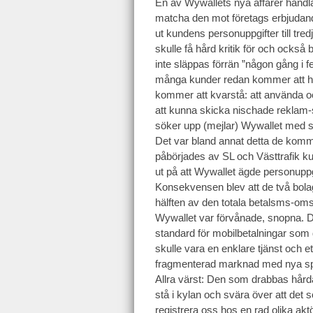
En av Wywallets nya affärer handla
matcha den mot företags erbjudan
ut kundens personuppgifter till tredj
skulle få hård kritik för och ocks
inte släppas förrän ”någon gång i f
många kunder redan kommer att ha
kommer att kvarstå: att använda o
att kunna skicka nischade reklam-sm
söker upp (mejlar) Wywallet med si
Det var bland annat detta de komm
påbörjades av SL och Västtrafik k
ut på att Wywallet ägde personuppg
Konsekvensen blev att de två bolag
hälften av den totala betalsms-oms
Wywallet var förvånade, snopna. D
standard för mobilbetalningar som 
skulle vara en enklare tjänst och et
fragmenterad marknad med nya sp
Allra värst: Den som drabbas hårda
stå i kylan och svära över att det 
registrera oss hos en rad olika ak