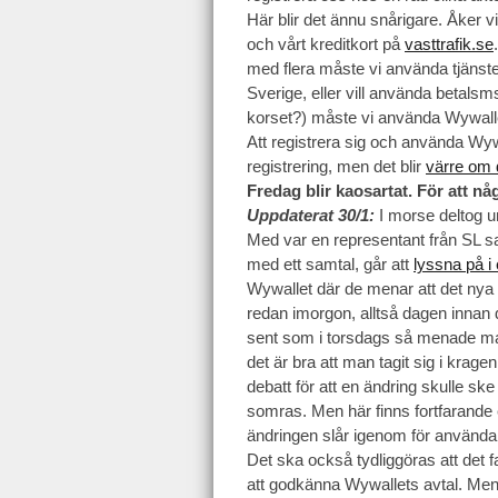
Här blir det ännu snårigare. Åker v
och vårt kreditkort på
vasttrafik.se
med flera måste vi använda tjäns
Sverige, eller vill använda betals
korset?) måste vi använda Wywall
Att registrera sig och använda Wywal
registrering, men det blir
värre om 
Fredag blir kaosartat. För att nå
Uppdaterat 30/1:
I morse deltog 
Med var en representant från SL s
med ett samtal, går att
lyssna på i
Wywallet där de menar att det nya
redan imorgon, alltså dagen innan
sent som i torsdags så menade man
det är bra att man tagit sig i krage
debatt för att en ändring skulle sk
somras. Men här finns fortfarande e
ändringen slår igenom för använda
Det ska också tydliggöras att det f
att godkänna Wywallets avtal. Men 