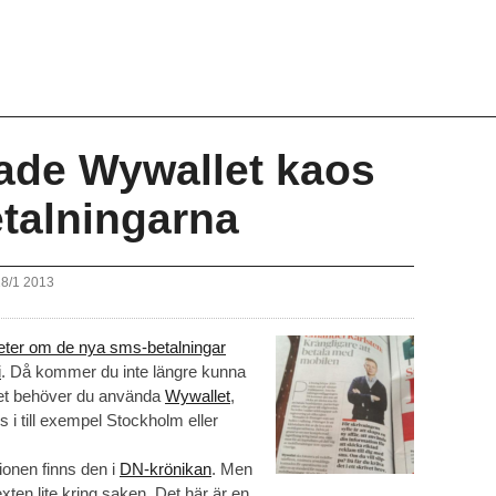
ade Wywallet kaos
talningarna
28/1 2013
ter om de nya sms-betalningar
i
. Då kommer du inte längre kunna
let behöver du använda
Wywallet
,
s i till exempel Stockholm eller
ionen finns den i
DN-krönikan
. Men
exten lite kring saken. Det här är en