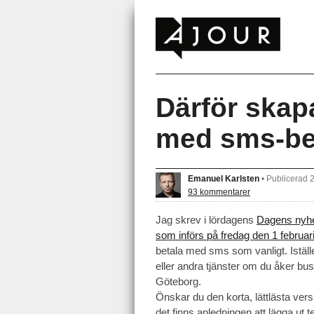
Därför skap
med sms-be
Emanuel Karlsten
•
Publicerad 
93 kommentarer
Jag skrev i lördagens
Dagens nyhe
som införs på fredag den 1 februar
betala med sms som vanligt. Istäl
eller andra tjänster om du åker bus
Göteborg.
Önskar du den korta, lättlästa vers
det finns anledningen att lägga ut t