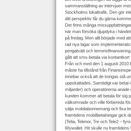
sammanställning av intervjuer med
Stockholms lokaltrafik. Den gör in
ditt perspektiv får du gärna komm
Det finns många missuppfattningar
när man försöka djupdyka i händels
på fredag. Men allt började med att
rad nya lagar som implementerats: 
pengatvätt och terroristfinansierin
gått att sms-betala via kontantkort u
Från och med den 1 augusti 2010 kr
måste ha tillstånd från Finansinspe
innebar också att de tvingas stå u
uppskattades. Samtidigt var beta
miljarder) och operatörerna anade et
kunden kommer att betala för sig på
välkomnade och ville förbereda för
sälja mobilabonnemang och fixa bra
framtidens mobilbetalningar gick d
(Telia, Telenor, Tre och Tele2 – f
Wywallet. Hit skulle nu framtidens