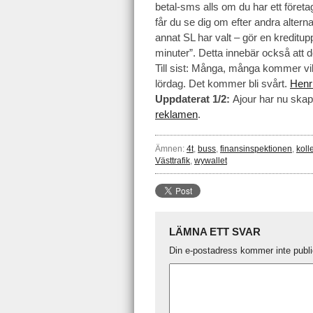
betal-sms alls om du har ett företa
får du se dig om efter andra alter
annat SL har valt – gör en kredituppl
minuter”. Detta innebär också att 
Till sist: Många, många kommer vilj
lördag. Det kommer bli svårt.
Henr
Uppdaterat 1/2:
Ajour har nu skap
reklamen
.
Ämnen:
4t
,
buss
,
finansinspektionen
,
koll
Västtrafik
,
wywallet
LÄMNA ETT SVAR
Din e-postadress kommer inte publi