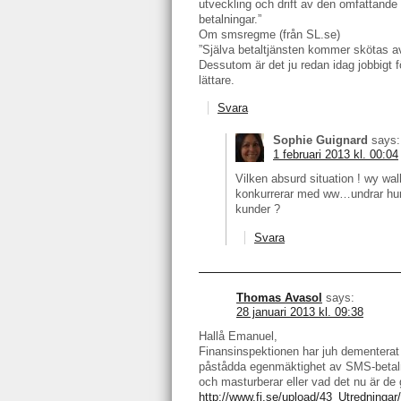
utveckling och drift av den omfattande 
betalningar.”
Om smsregme (från SL.se)
”Själva betaltjänsten kommer skötas 
Dessutom är det ju redan idag jobbigt f
lättare.
Svara
Sophie Guignard
says:
1 februari 2013 kl. 00:04
Vilken absurd situation ! wy wal
konkurrerar med ww…undrar hur 
kunder ?
Svara
Thomas Avasol
says:
28 januari 2013 kl. 09:38
Hallå Emanuel,
Finansinspektionen har juh dementerat a
påstådda egenmäktighet av SMS-betalni
och masturberar eller vad det nu är de g
http://www.fi.se/upload/43_Utredninga