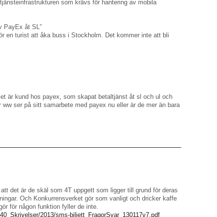
tjänsteinfrastrukturen som krävs för hantering av mobila
av PayEx åt SL”
ör en turist att åka buss i Stockholm. Det kommer inte att bli
let är kund hos payex, som skapat betaltjänst åt sl och ul och
ww ser på sitt samarbete med payex nu eller är de mer än bara
tt det är de skäl som 4T uppgett som ligger till grund för deras
ngar. Och Konkurrensverket gör som vanligt och dricker kaffe
ör för någon funktion fyller de inte.
r/40_Skrivelser/2013/sms-biljett_FragorSvar_130117v7.pdf