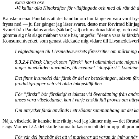
extra stora osv.
-Vi kallar alla Kinakräftor för vildfångade och med all rätt då 
Kanske menar Pandalus att det handlar om hur länge en vara varit frys
frysts ned — ju fler gånger jag läser svaret, desto mer förvirrad blir ja
Svaret från Pandalus andas (såklart) sälj och marknadsföring, och ovä
gömma sig nåt slags mätbart värde här, ungefär: ”denna vara är färskfryst
Konsumentverket, som genast skickade mig vidare till Livsmedelsverk
I vägledningen till Livsmedelsverkets föreskrifter om märkning
5.3.2.4 Färsk
Uttryck som ”färsk” har i allmänhet inte någon k
anger innebörden användas, till exempel ”dagsfärsk” kombin
Det finns livsmedel där färsk är del av beteckningen, såsom fär
produktgrupper och vid olika inköpstillfällen.
För ”färskt” bör försiktighet iakttas vid översättning från an
anses vara vilseledande, kan i varje enskilt fall prövas om utt
Om uttrycket färsk används i ett sådant sammanhang att det ka
Nåja, vilseledd är kanske inte riktigt vad jag känner mig — det förutsät
slags Moment 22: det skulle kunna tolkas som att det är upp till produce
För vår del innebär det att vi markerar att varan är infryst när