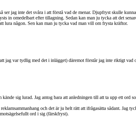
ser jag inte det svåra i att förstå vad de menar. Djupfryst skulle kunna i
rysts in omedelbart efter tillagning. Sedan kan man ju tycka att det senar
r att lura någon. Sen kan man ju tycka vad man vill om frysta kräftor.
d att jag var tydlig med det i inlägget) däremot förstår jag inte riktigt v
kände sig lurad. Jag antog bara att anledningen till att ta upp ett ord so
klamsammanhang och det är ju helt rätt att ifrågasätta sådant. Jag tyckte 
otsägelsefullt ord i sig (färskfryst).