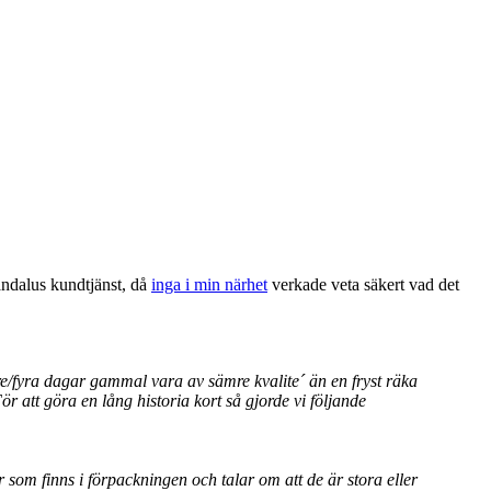
Pandalus kundtjänst, då
inga i min närhet
verkade veta säkert vad det
re/fyra dagar gammal vara av sämre kvalite´ än en fryst räka
att göra en lång historia kort så gjorde vi följande
r som finns i förpackningen och talar om att de är stora eller