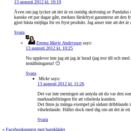
13 augusti 2012 kl. 10:19
Även om jag tycker att det är en onödig skrivning av Pandalus så 
kanske ett par dagar gått, medans färskfryst garanterar att den f
gjort bästa möjliga för en fryst produkt. Jag anser inte att det ä
Svara
Emma Marie Andersson
says:
13 augusti 2012 kl. 10:25
Nu upplever inte jag att jag är lurad (jag tror till och me
inställningarna! 🙂
Svara
Micke
says:
13 augusti 2012 kl. 11:26
Det var inte meningen att antyda att du var den som 
marknadsföringen för att vilseleda kunden.
Det finns ju många exempel på sådant dribblande i re
vilseledande. Håller dock med dig om att det är ett m
Svara
«
Facebookuppror mot barnkläder