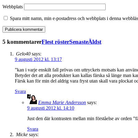
Webbplats
Spara mitt namn, min e-postadress och webbplats i denna webbläsa
5 kommentarer
Flest röster
Senaste
Äldst
Gelo40
says:
9 augusti 2012 kl. 13:17
”kan i varje enskilt fall prövas om uttryckets motsats kan använ
Betyder det att alla produkter kan kallas färska så länge man ka
Färsk kan för min del aldrig vara fryst utan skall vara plockat 
Svara
Emma Marie Andersson
says:
9 augusti 2012 kl. 14:10
Just den där kontrasten mellan min förståelse av orden ”f
Svara
Micke
says: