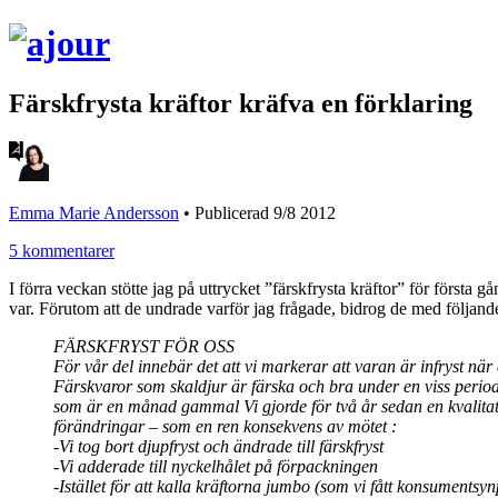
Färskfrysta kräftor kräfva en förklaring
Emma Marie Andersson
•
Publicerad 9/8 2012
5 kommentarer
I förra veckan stötte jag på uttrycket ”färskfrysta kräftor” för första 
var. Förutom att de undrade varför jag frågade, bidrog de med följande f
FÄRSKFRYST FÖR OSS
För vår del innebär det att vi markerar att varan är infryst när
Färskvaror som skaldjur är färska och bra under en viss period
som är en månad gammal Vi gjorde för två år sedan en kvalitati
förändringar – som en ren konsekvens av mötet :
-Vi tog bort djupfryst och ändrade till färskfryst
-Vi adderade till nyckelhålet på förpackningen
-Istället för att kalla kräftorna jumbo (som vi fått konsuments