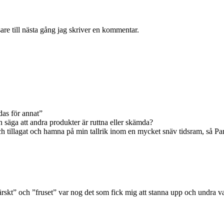
re till nästa gång jag skriver en kommentar.
das för annat”
n säga att andra produkter är ruttna eller skämda?
och tillagat och hamna på min tallrik inom en mycket snäv tidsram, så Pa
ärskt” och ”fruset” var nog det som fick mig att stanna upp och undra v