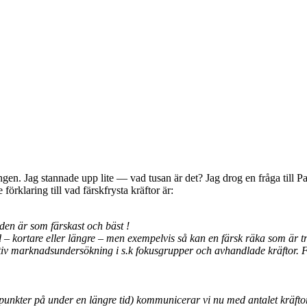
gången. Jag stannade upp lite — vad tusan är det? Jag drog en fråga till 
örklaring till vad färskfrysta kräftor är:
 den är som färskast och bäst !
 – kortare eller längre – men exempelvis så kan en färsk räka som är t
v marknadsundersökning i s.k fokusgrupper och avhandlade kräftor. För 
ynpunkter på under en längre tid) kommunicerar
vi nu med antalet kräfto