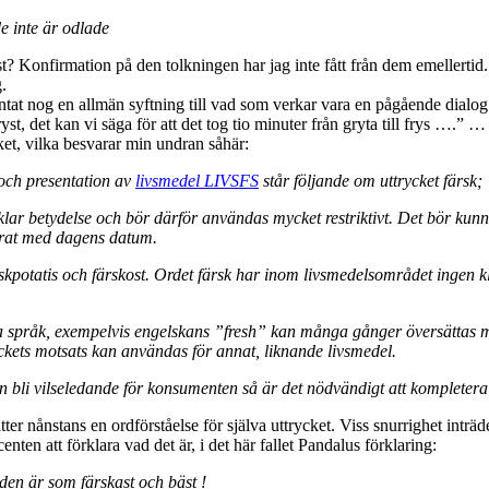
de inte är odlade
t? Konfirmation på den tolkningen har jag inte fått från dem emellertid.
g.
ntat nog en allmän syftning till vad som verkar vara en pågående dialo
, det kan vi säga för att det tog tio minuter från gryta till frys ….” … el
et, vilka besvarar min undran såhär:
 och presentation av
livsmedel LIVSFS
står följande om uttrycket färsk;
lar betydelse och bör därför användas mycket restriktivt. Det bör kunn
erat med dagens datum.
skpotatis och färskost. Ordet färsk har inom livsmedelsområdet ingen kla
dra språk, exempelvis engelskans ”fresh” kan många gånger översättas m
ryckets motsats kan användas för annat, liknande livsmedel.
n bli vilseledande för konsumenten så är det nödvändigt att kompletera
ter nånstans en ordförståelse för själva uttrycket. Viss snurrighet inträ
nten att förklara vad det är, i det här fallet Pandalus förklaring:
 den är som färskast och bäst !