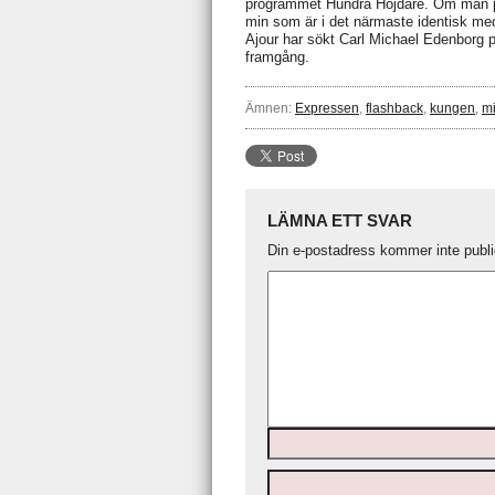
programmet Hundra Höjdare. Om man pa
min som är i det närmaste identisk me
Ajour har sökt Carl Michael Edenborg p
framgång.
Ämnen:
Expressen
,
flashback
,
kungen
,
mi
LÄMNA ETT SVAR
Din e-postadress kommer inte publi