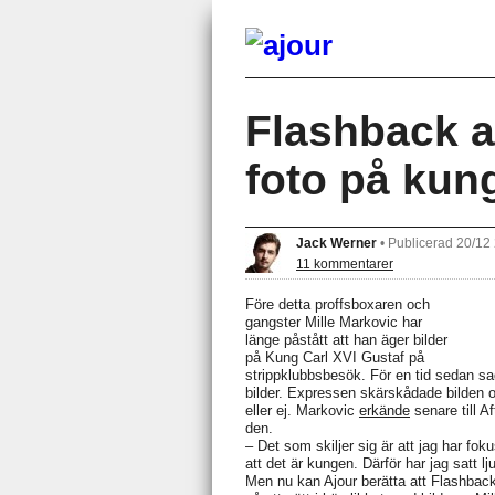
Flashback a
foto på kun
Jack Werner
•
Publicerad 20/12
11 kommentarer
Före detta proffsboxaren och
gangster Mille Markovic har
länge påstått att han äger bilder
på Kung Carl XVI Gustaf på
strippklubbsbesök. För en tid sedan 
bilder. Expressen skärskådade bilden 
eller ej. Markovic
erkände
senare till A
den.
– Det som skiljer sig är att jag har f
att det är kungen. Därför har jag satt 
Men nu kan Ajour berätta att Flashbac