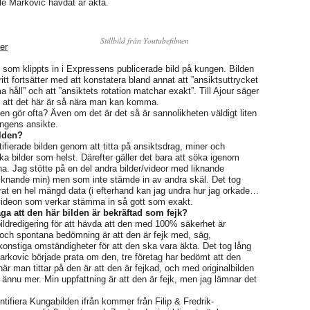
lle Markovic hävdat är äkta.
Stillbild från Youtubefilmen
er
ktet som klippts in i Expressens publicerade bild på kungen. Bilden
Britt fortsätter med att konstatera bland annat att ”ansiktsuttrycket
 håll” och att ”ansiktets rotation matchar exakt”. Till Ajour säger
en att det här är så nära man kan komma.
 gör ofta? Även om det är det så är sannolikheten väldigt liten
kungens ansikte.
ilden?
tifierade bilden genom att titta på ansiktsdrag, miner och
ilka bilder som helst. Därefter gäller det bara att söka igenom
. Jag stötte på en del andra bilder/videor med liknande
liknande min) men som inte stämde in av andra skäl. Det tog
rat en hel mängd data (i efterhand kan jag undra hur jag orkade…
a i videon som verkar stämma in så gott som exakt.
ga att den här bilden är bekräftad som fejk?
g bildredigering för att hävda att den med 100% säkerhet är
ch spontana bedömning är att den är fejk med, säg,
onstiga omständigheter för att den ska vara äkta. Det tog lång
 Markovic började prata om den, tre företag har bedömt att den
r man tittar på den är att den är fejkad, och med originalbilden
r ännu mer. Min uppfattning är att den är fejk, men jag lämnar det
tifiera Kungabilden ifrån kommer från Filip & Fredrik-