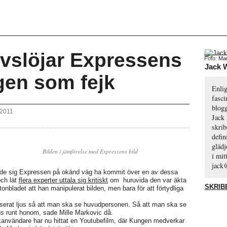
vslöjar Expressens
Foto:
Mar
Jack 
gen som fejk
Enli
fasci
blog
 2011
Jack
skrib
defin
glädj
Bilden i jämförelse med Expressens bild
i mi
jack
sade sig Expressen på okänd väg ha kommit över en av dessa
och lät
flera experter uttala sig kritiskt
om huruvida den var äkta
SKRIB
ftonbladet att han manipulerat bilden, men bara för att förtydliga
okuserat ljus så att man ska se huvudpersonen. Så att man ska se
ljus runt honom, sade Mille Markovic då.
kanvändare har nu hittat en Youtubefilm, där Kungen medverkar