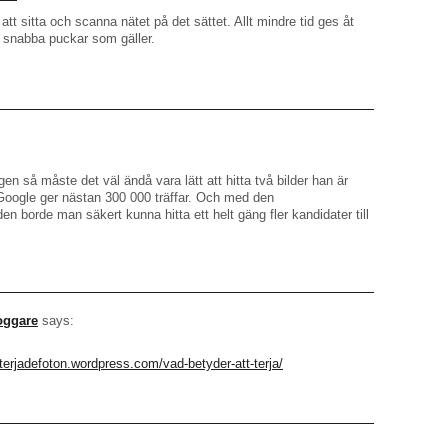
 att sitta och scanna nätet på det sättet. Allt mindre tid ges åt
r snabba puckar som gäller.
n så måste det väl ändå vara lätt att hitta två bilder han är
 Google ger nästan 300 000 träffar. Och med den
en borde man säkert kunna hitta ett helt gäng fler kandidater till
oggare
says:
/terjadefoton.wordpress.com/vad-betyder-att-terja/