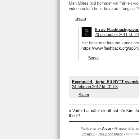
Men Milles bild kommer väl från en vid
videon också finns bevarad i ”original”?
Svara
En av Flashbackgrävar
20 december 2011 kl. 20
Här finns mer info om kungainte
https://www.flashback.org/sp3
Svara
Exempel 4 | terja: Ett NYTT svenskt O
24 februari 2012 kl. 01:03
Svara
«
Varför har nätet skrattfest när Kim J
Il dör?
Publiceras av
Ajour
• Allt material är p
Om Ajour
•
Policy och kakor
•
Ajour an