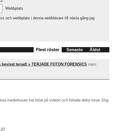
Webbplats
ss och webbplats i denna webbläsare till nästa gång jag
Flest röster
Senaste
Äldst
den bevisat terjad! « TERJADE FOTON FORENSICS
says:
 stora mediehusen har tittat på videon och hittade detta innan Stig-
:27