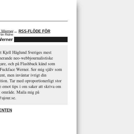
→
RSS-FLÖDE FÖR
tin Ridne
Werner
gt Kjell Häglund Sveriges mest
nerande neo-webbjournalistiske
gare, och på Flashback känd som
 Fuckface Werner. Ser mig själv som
ent, men inväntar ivrigt din
ition. Tar med oproportionerligt stor
e emot tips i om saker att skriva om
tt område. Maila mig på
@ajour.se.
ENTEN