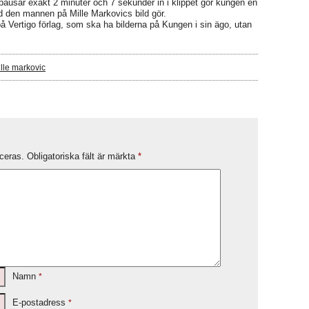
usar exakt 2 minuter och 7 sekunder in i klippet gör kungen en
d den mannen på Mille Markovics bild gör.
å Vertigo förlag, som ska ha bilderna på Kungen i sin ägo, utan
lle markovic
ceras.
Obligatoriska fält är märkta
*
Namn
*
E-postadress
*