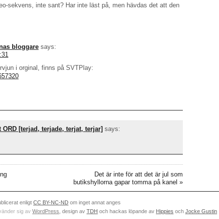
eo-sekvens, inte sant? Har inte läst på, men hävdas det att den
nas bloggare
says:
:31
rvjun i orginal, finns på SVTPlay:
4657320
RD [terjad, terjade, terjat, terjar]
says:
ong
Det är inte för att det är jul som
butikshyllorna gapar tomma på kanel
»
ublicerat enligt
CC BY-NC-ND
om inget annat anges
vänder sig av
WordPress
, design av
TDH
och hackas löpande av
Hippies
och
Jocke Gustin