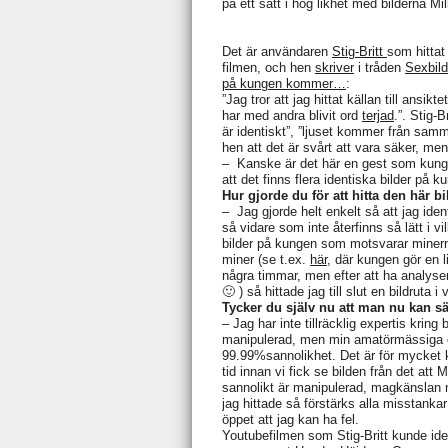
på ett sätt i hög likhet med bilderna Mi
Det är användaren
Stig-Britt
som hittat
filmen, och hen
skriver
i tråden
Sexbild
på kungen kommer…
:
”Jag tror att jag hittat källan till ansi
har med andra blivit ord
terjad
.”. Stig-
är identiskt”, ”ljuset kommer från samma
hen att det är svårt att vara säker, m
– Kanske är det här en gest som kungen
att det finns flera identiska bilder på 
Hur gjorde du för att hitta den här b
– Jag gjorde helt enkelt så att jag iden
så vidare som inte återfinns så lätt i v
bilder på kungen som motsvarar minerna
miner (se t.ex.
här
, där kungen gör en 
några timmar, men efter att ha analyse
🙂 ) så hittade jag till slut en bildrut
Tycker du själv nu att man nu kan sä
– Jag har inte tillräcklig expertis krin
manipulerad, men min amatörmässiga o
99.99%sannolikhet. Det är för mycket k
tid innan vi fick se bilden från det att
sannolikt är manipulerad, magkänslan nä
jag hittade så förstärks alla misstanka
öppet att jag kan ha fel.
Youtubefilmen som Stig-Britt kunde iden