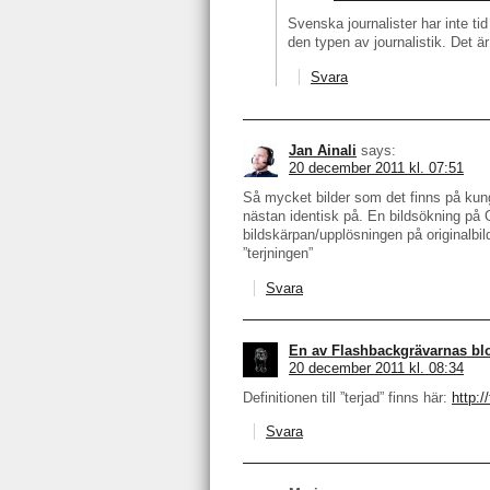
Svenska journalister har inte tid
den typen av journalistik. Det ä
Svara
Jan Ainali
says:
20 december 2011 kl. 07:51
Så mycket bilder som det finns på kunge
nästan identisk på. En bildsökning på
bildskärpan/upplösningen på originalbild
”terjningen”
Svara
En av Flashbackgrävarnas bl
20 december 2011 kl. 08:34
Definitionen till ”terjad” finns här:
http:/
Svara