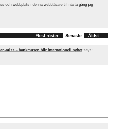
ss och webbplats i denna webbläsare till nästa gång jag
Flest röster
Senaste
Äldst
ven-miss – bankmusen blir internationell nyhet
says: