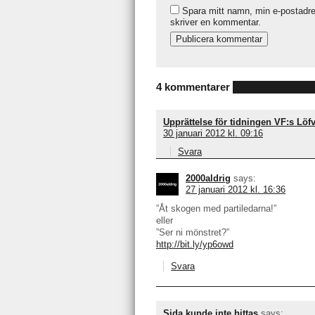
Spara mitt namn, min e-postadre
skriver en kommentar.
4 kommentarer
Upprättelse för tidningen VF:s Löf
30 januari 2012 kl. 09:16
Svara
2000aldrig
says:
27 januari 2012 kl. 16:36
”Åt skogen med partiledarna!”
eller
”Ser ni mönstret?”
http://bit.ly/yp6owd
Svara
Sida kunde inte hittas
says: