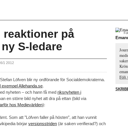
s reaktioner på
Fo
Emanu
ny S-ledare
Journ
medie
saker
26/1 2012
Krön
eman
Följ
Stefan Löfven blir ny ordförande för Socialdemokraterna.
ill exempel Allehanda.se
.
SKRIB
 med nyheten – och hann få med
riksnyheten i
an en större bild nyhet att dra på ettan (bild via
varför hos Medievärlden
):
ämt. Som att ”Löfven faller på hösten”, att han vunnit
wikipedia börjar
versionsstriden
(är saken verifierad?) och