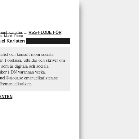
→
RSS-FLÖDE FÖR
to:
Martin Ridne
el Karlsten
alist och konsult inom sociala
r. Föreläser, utbildar och skriver om
 som är digitala och sociala.
ikor i DN varannan vecka.
uel@ajour.se
emanuelkarlsten.se
 @emanuelkarlsten
ENTEN