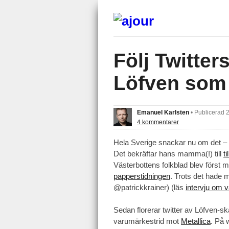
Följ Twitter
Löfven som 
Emanuel Karlsten
•
Publicerad 
4 kommentarer
Hela Sverige snackar nu om det – 
Det bekräftar hans mamma(!) till
t
Västerbottens folkblad blev först
papperstidningen
. Trots det hade m
@patrickkrainer) (läs
intervju om 
Sedan florerar twitter av Löfven-sk
varumärkestrid mot
Metallica
. På 