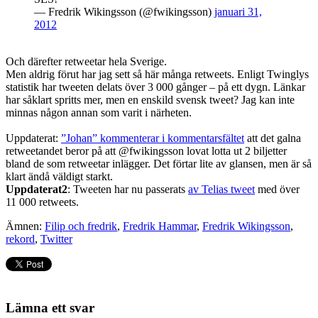
— Fredrik Wikingsson (@fwikingsson)
januari 31,
2012
Och därefter retweetar hela Sverige.
Men aldrig förut har jag sett så här många retweets. Enligt Twinglys
statistik har tweeten delats över 3 000 gånger – på ett dygn. Länkar
har såklart spritts mer, men en enskild svensk tweet? Jag kan inte
minnas någon annan som varit i närheten.
Uppdaterat:
”Johan” kommenterar i kommentarsfältet
att det galna
retweetandet beror på att @fwikingsson lovat lotta ut 2 biljetter
bland de som retweetar inlägger. Det förtar lite av glansen, men är så
klart ändå väldigt starkt.
Uppdaterat2
: Tweeten har nu passerats
av Telias tweet
med över
11 000 retweets.
Ämnen:
Filip och fredrik
,
Fredrik Hammar
,
Fredrik Wikingsson
,
rekord
,
Twitter
Lämna ett svar