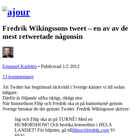
Fredrik Wikingssons tweet – en av av de
mest retweetade någonsin
Emanuel Karlsten
•
Publicerad 1/2 2012
13 kommentarer
Att Twitter har begränsad räckvidd i Sverige känner vi till sedan
tidigare.
Därför är följande siffra riktigt, riktigt stor.
När humorduon Filip och Fredrik ska ut på humorturné genom
Sverige breakar de det genom Twitter. Fredrik Wikingsson skriver:
Jag och Filip ska ut på TURNÉ! Med en
HUMORSHOW! Och besöka konserthus i HELA
LANDET! För biljetter, gå till
filipochfredrik.com
Vi
SES!