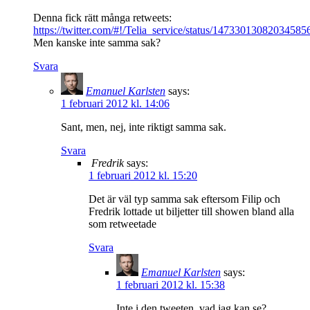
Denna fick rätt många retweets:
https://twitter.com/#!/Telia_service/status/14733013082034585
Men kanske inte samma sak?
Svara
Emanuel Karlsten
says:
1 februari 2012 kl. 14:06
Sant, men, nej, inte riktigt samma sak.
Svara
Fredrik
says:
1 februari 2012 kl. 15:20
Det är väl typ samma sak eftersom Filip och
Fredrik lottade ut biljetter till showen bland alla
som retweetade
Svara
Emanuel Karlsten
says:
1 februari 2012 kl. 15:38
Inte i den tweeten, vad jag kan se?