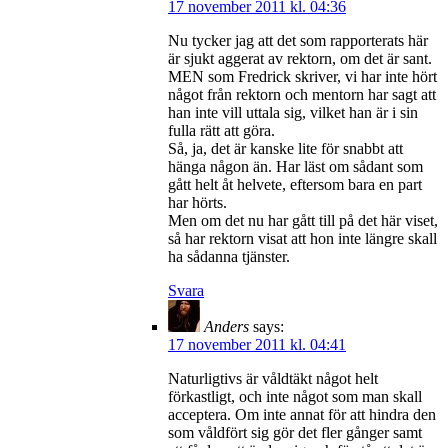
17 november 2011 kl. 04:36
Nu tycker jag att det som rapporterats här
är sjukt aggerat av rektorn, om det är sant.
MEN som Fredrick skriver, vi har inte hört
något från rektorn och mentorn har sagt att
han inte vill uttala sig, vilket han är i sin
fulla rätt att göra.
Så, ja, det är kanske lite för snabbt att
hänga någon än. Har läst om sådant som
gått helt åt helvete, eftersom bara en part
har hörts.
Men om det nu har gått till på det här viset,
så har rektorn visat att hon inte längre skall
ha sådanna tjänster.
Svara
Anders
says:
17 november 2011 kl. 04:41
Naturligtivs är våldtäkt något helt
förkastligt, och inte något som man skall
acceptera. Om inte annat för att hindra den
som våldfört sig gör det fler gånger samt