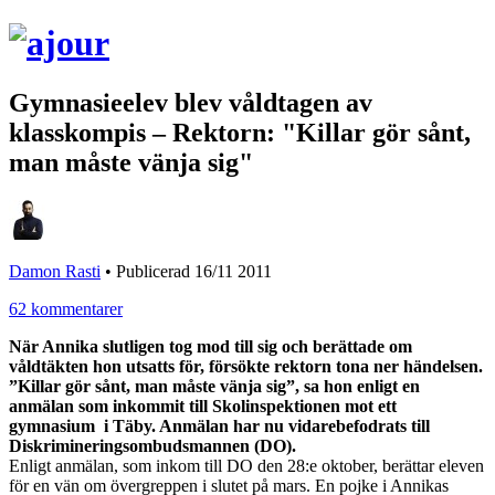
Gymnasieelev blev våldtagen av
klasskompis – Rektorn: "Killar gör sånt,
man måste vänja sig"
Damon Rasti
•
Publicerad 16/11 2011
62 kommentarer
När Annika slutligen tog mod till sig och berättade om
våldtäkten hon utsatts för, försökte rektorn tona ner händelsen.
”Killar gör sånt, man måste vänja sig”, sa hon enligt en
anmälan som inkommit till Skolinspektionen mot ett
gymnasium i Täby. Anmälan har nu vidarebefodrats till
Diskrimineringsombudsmannen (DO).
Enligt anmälan, som inkom till DO den 28:e oktober, berättar eleven
för en vän om övergreppen i slutet på mars. En pojke i Annikas