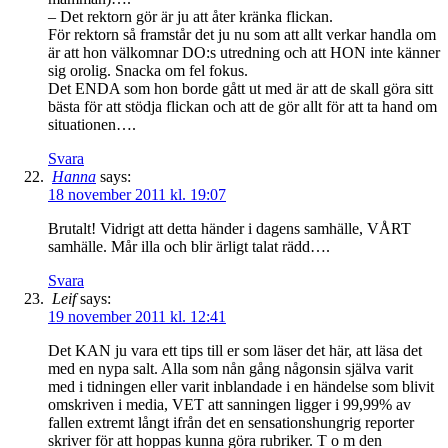
– Det rektorn gör är ju att åter kränka flickan.
För rektorn så framstår det ju nu som att allt verkar handla om
är att hon välkomnar DO:s utredning och att HON inte känner
sig orolig. Snacka om fel fokus.
Det ENDA som hon borde gått ut med är att de skall göra sitt
bästa för att stödja flickan och att de gör allt för att ta hand om
situationen….
Svara
Hanna
says:
18 november 2011 kl. 19:07
Brutalt! Vidrigt att detta händer i dagens samhälle, VÅRT
samhälle. Mår illa och blir ärligt talat rädd….
Svara
Leif
says:
19 november 2011 kl. 12:41
Det KAN ju vara ett tips till er som läser det här, att läsa det
med en nypa salt. Alla som nån gång någonsin själva varit
med i tidningen eller varit inblandade i en händelse som blivit
omskriven i media, VET att sanningen ligger i 99,99% av
fallen extremt långt ifrån det en sensationshungrig reporter
skriver för att hoppas kunna göra rubriker. T o m den