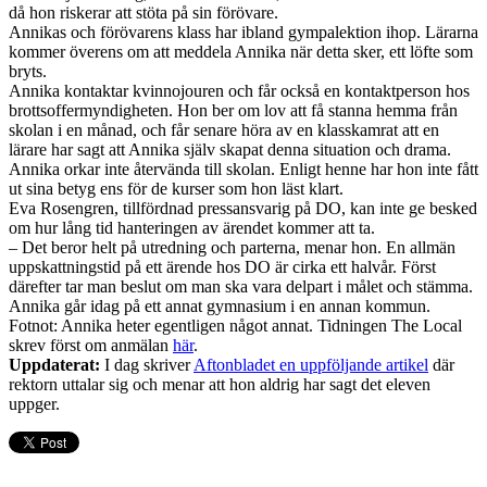
då hon riskerar att stöta på sin förövare.
Annikas och förövarens klass har ibland gympalektion ihop. Lärarna
kommer överens om att meddela Annika när detta sker, ett löfte som
bryts.
Annika kontaktar kvinnojouren och får också en kontaktperson hos
brottsoffermyndigheten. Hon ber om lov att få stanna hemma från
skolan i en månad, och får senare höra av en klasskamrat att en
lärare har sagt att Annika själv skapat denna situation och drama.
Annika orkar inte återvända till skolan. Enligt henne har hon inte fått
ut sina betyg ens för de kurser som hon läst klart.
Eva Rosengren, tillfördnad pressansvarig på DO, kan inte ge besked
om hur lång tid hanteringen av ärendet kommer att ta.
– Det beror helt på utredning och parterna, menar hon. En allmän
uppskattningstid på ett ärende hos DO är cirka ett halvår. Först
därefter tar man beslut om man ska vara delpart i målet och stämma.
Annika går idag på ett annat gymnasium i en annan kommun.
Fotnot: Annika heter egentligen något annat. Tidningen The Local
skrev först om anmälan
här
.
Uppdaterat:
I dag skriver
Aftonbladet en uppföljande artikel
där
rektorn uttalar sig och menar att hon aldrig har sagt det eleven
uppger.