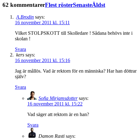
62 kommentarer
Flest röster
Senaste
Äldst
A.Brodin
says:
16 november 2011 kl. 15:11
Vilket STOLPSKOTT till Skolledare ! Sådana behövs inte i
skolan !
Svara
kers
says:
16 november 2011 kl. 15:16
Jag är mållös. Vad är rektorn för en människa? Har han döttrar
själv?
Svara
Sofia Mirjamsdotter
says:
16 november 2011 kl. 15:22
Vad säger att rektorn är en han?
Svara
Damon Rasti
says: