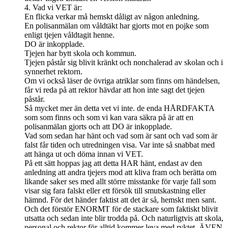
4. Vad vi VET är:
En flicka verkar må hemskt dåligt av någon anledning.
En polisanmälan om våldtäkt har gjorts mot en pojke som
enligt tjejen våldtagit henne.
DO är inkopplade.
Tjejen har bytt skola och kommun.
Tjejen påstår sig blivit kränkt och nonchalerad av skolan och i
synnerhet rektorn.
Om vi också läser de övriga atriklar som finns om händelsen,
får vi reda på att rektor hävdar att hon inte sagt det tjejen
påstår.
Så mycket mer än detta vet vi inte. de enda HÅRDFAKTA
som som finns och som vi kan vara säkra på är att en
polisanmälan gjorts och att DO är inkopplade.
Vad som sedan har hänt och vad som är sant och vad som är
falst får tiden och utredningen visa. Var inte så snabbat med
att hänga ut och döma innan vi VET.
På ett sätt hoppas jag att detta HAR hänt, endast av den
anledning att andra tjejers mod att kliva fram och berätta om
likande saker ses med allt större misstanke för varje fall som
visar sig fara falskt eller ett försök till smutskastning eller
hämnd. För det händer faktist att det är så, hemskt men sant.
Och det förstör ENORMT för de stackare som faktiskt blivit
utsatta och sedan inte blir trodda på. Och naturligtvis att skola,
personal och rektor för alltid kommer leva med ryktet. ÄVEN