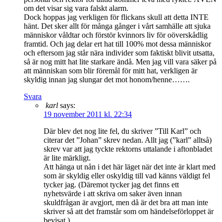
om det visar sig vara falskt alarm.
Dock hoppas jag verkligen för flickans skull att detta INTE
hänt. Det sker allt för många gånger i vårt samhälle att sjuka
människor våldtar och förstör kvinnors liv för oöverskådlig
framtid. Och jag delar ert hat till 100% mot dessa människor
och eftersom jag står nära individer som faktiskt blivit utsatta,
så är nog mitt hat lite starkare ändå. Men jag vill vara säker på
att människan som blir föremål för mitt hat, verkligen är
skyldig innan jag slungar det mot honom/henne…….
Svara
karl
says:
19 november 2011 kl. 22:34
Där blev det nog lite fel, du skriver ”Till Karl” och
citerar det ”Johan” skrev nedan. Allt jag (”karl” alltså)
skrev var att jag tyckte rektorns uttalande i aftonbladet
är lite märkligt.
Att hänga ut nån i det här läget när det inte är klart med
som är skyldig eller oskyldig till vad känns väldigt fel
tycker jag. (Däremot tycker jag det finns ett
nyhetsvärde i att skriva om saker även innan
skuldfrågan är avgjort, men då är det bra att man inte
skriver så att det framstår som om händelseförloppet är
bevisat.)