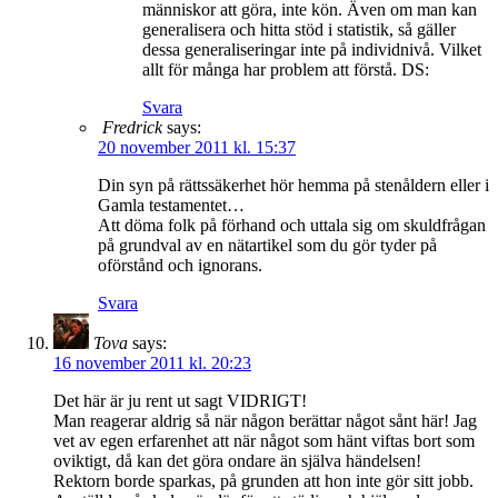
människor att göra, inte kön. Även om man kan
generalisera och hitta stöd i statistik, så gäller
dessa generaliseringar inte på individnivå. Vilket
allt för många har problem att förstå. DS:
Svara
Fredrick
says:
20 november 2011 kl. 15:37
Din syn på rättssäkerhet hör hemma på stenåldern eller i
Gamla testamentet…
Att döma folk på förhand och uttala sig om skuldfrågan
på grundval av en nätartikel som du gör tyder på
oförstånd och ignorans.
Svara
Tova
says:
16 november 2011 kl. 20:23
Det här är ju rent ut sagt VIDRIGT!
Man reagerar aldrig så när någon berättar något sånt här! Jag
vet av egen erfarenhet att när något som hänt viftas bort som
oviktigt, då kan det göra ondare än själva händelsen!
Rektorn borde sparkas, på grunden att hon inte gör sitt jobb.