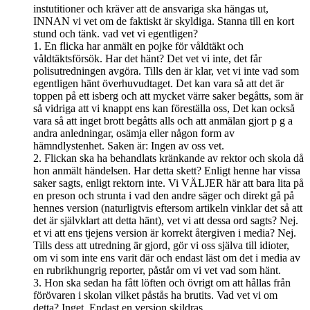
instutitioner och kräver att de ansvariga ska hängas ut,
INNAN vi vet om de faktiskt är skyldiga. Stanna till en kort
stund och tänk. vad vet vi egentligen?
1. En flicka har anmält en pojke för våldtäkt och
våldtäktsförsök. Har det hänt? Det vet vi inte, det får
polisutredningen avgöra. Tills den är klar, vet vi inte vad som
egentligen hänt överhuvudtaget. Det kan vara så att det är
toppen på ett isberg och att mycket värre saker begåtts, som är
så vidriga att vi knappt ens kan föreställa oss, Det kan också
vara så att inget brott begåtts alls och att anmälan gjort p g a
andra anledningar, osämja eller någon form av
hämndlystenhet. Saken är: Ingen av oss vet.
2. Flickan ska ha behandlats kränkande av rektor och skola då
hon anmält händelsen. Har detta skett? Enligt henne har vissa
saker sagts, enligt rektorn inte. Vi VÄLJER här att bara lita på
en preson och strunta i vad den andre säger och direkt gå på
hennes version (naturligtvis eftersom artikeln vinklar det så att
det är självklart att detta hänt), vet vi att dessa ord sagts? Nej.
et vi att ens tjejens version är korrekt återgiven i media? Nej.
Tills dess att utredning är gjord, gör vi oss själva till idioter,
om vi som inte ens varit där och endast läst om det i media av
en rubrikhungrig reporter, påstår om vi vet vad som hänt.
3. Hon ska sedan ha fått löften och övrigt om att hållas från
förövaren i skolan vilket påstås ha brutits. Vad vet vi om
detta? Inget. Endast en version skildras.