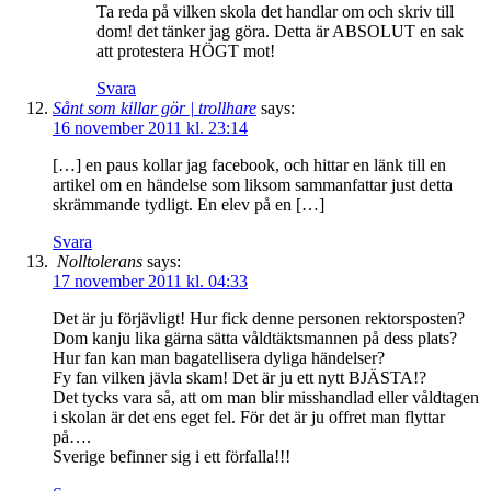
Ta reda på vilken skola det handlar om och skriv till
dom! det tänker jag göra. Detta är ABSOLUT en sak
att protestera HÖGT mot!
Svara
Sånt som killar gör | trollhare
says:
16 november 2011 kl. 23:14
[…] en paus kollar jag facebook, och hittar en länk till en
artikel om en händelse som liksom sammanfattar just detta
skrämmande tydligt. En elev på en […]
Svara
Nolltolerans
says:
17 november 2011 kl. 04:33
Det är ju förjävligt! Hur fick denne personen rektorsposten?
Dom kanju lika gärna sätta våldtäktsmannen på dess plats?
Hur fan kan man bagatellisera dyliga händelser?
Fy fan vilken jävla skam! Det är ju ett nytt BJÄSTA!?
Det tycks vara så, att om man blir misshandlad eller våldtagen
i skolan är det ens eget fel. För det är ju offret man flyttar
på….
Sverige befinner sig i ett förfalla!!!