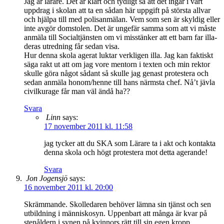
Jag är lärare. Det är klart och tydligt så att det ingår i vårt
uppdrag i skolan att ta en sådan här uppgift på största allvar
och hjälpa till med polisanmälan. Vem som sen är skyldig eller
inte avgör domstolen. Det är ungefär samma som att vi måste
anmäla till Socialtjänsten om vi misstänker att ett barn far illa-
deras utredning får sedan visa.
Hur denna skola agerat luktar verkligen illa. Jag kan faktiskt
säga rakt ut att om jag vore mentorn i texten och min rektor
skulle göra något sådant så skulle jag genast protestera och
sedan anmäla honom/henne till hans närmsta chef. Nå’t jävla
civilkurage får man väl ändå ha??
Svara
Linn
says:
17 november 2011 kl. 11:58
jag tycker att du SKA som Lärare ta i akt och kontakta
denna skola och högt protestera mot detta agerande!
Svara
Jon Jogensjö
says:
16 november 2011 kl. 20:00
Skrämmande. Skolledaren behöver lämna sin tjänst och sen
utbildning i människosyn. Uppenbart att många är kvar på
stenåldern i synen på kvinnors rätt till sin egen kropp.