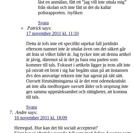
läst en anmälan, fått ett ”jag vill inte uttala mig”
från skolan och inte fått ut det du kallar
polisrapporten. /nyfiken
Svara
Patrick
says:
17 november 2011 kl. 11:10
Detta är iofs inte ett specifikt utpekat fall juridiskt
eftersom namnet inte är uttalat även om det säkert går
att lista ut vilket fallet är. Jag tycker inte att denna artikel
är jävig, däremot så är det ju bara ena parten som
kommer till tals. Fokuset i artikeln ligger ju trots allt inte
på om/att ett brott i sig har begåtts utan på att instansen
dvs den ansvarige rektorn inte har agerat på rätt sätt.
Oavsett förutsättningarna så är det rent odemokratiskt
att inte alla medborgare oavsett ålder och ursprung inte
ges samma uppmärksamhet och rättigheter, att komma
till tals.
Svara
Andre
says:
16 november 2011 kl. 18:09
Herregud. Hur kan det bli socialt accepterat?