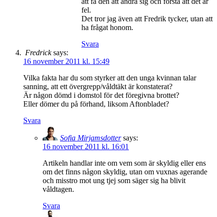
att få den att ändra sig och förstå att det är
fel.
Det tror jag även att Fredrik tycker, utan att
ha frågat honom.
Svara
Fredrick
says:
16 november 2011 kl. 15:49
Vilka fakta har du som styrker att den unga kvinnan talar
sanning, att ett övergrepp/våldtäkt är konstaterat?
Är någon dömd i domstol för det föregivna brottet?
Eller dömer du på förhand, liksom Aftonbladet?
Svara
Sofia Mirjamsdotter
says:
16 november 2011 kl. 16:01
Artikeln handlar inte om vem som är skyldig eller ens
om det finns någon skyldig, utan om vuxnas agerande
och misstro mot ung tjej som säger sig ha blivit
våldtagen.
Svara