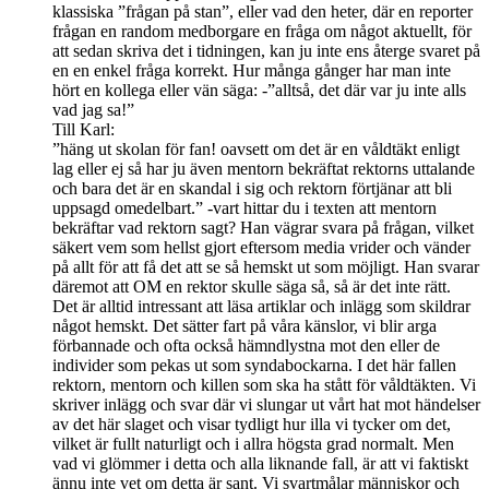
klassiska ”frågan på stan”, eller vad den heter, där en reporter
frågan en random medborgare en fråga om något aktuellt, för
att sedan skriva det i tidningen, kan ju inte ens återge svaret på
en en enkel fråga korrekt. Hur många gånger har man inte
hört en kollega eller vän säga: -”alltså, det där var ju inte alls
vad jag sa!”
Till Karl:
”häng ut skolan för fan! oavsett om det är en våldtäkt enligt
lag eller ej så har ju även mentorn bekräftat rektorns uttalande
och bara det är en skandal i sig och rektorn förtjänar att bli
uppsagd omedelbart.” -vart hittar du i texten att mentorn
bekräftar vad rektorn sagt? Han vägrar svara på frågan, vilket
säkert vem som hellst gjort eftersom media vrider och vänder
på allt för att få det att se så hemskt ut som möjligt. Han svarar
däremot att OM en rektor skulle säga så, så är det inte rätt.
Det är alltid intressant att läsa artiklar och inlägg som skildrar
något hemskt. Det sätter fart på våra känslor, vi blir arga
förbannade och ofta också hämndlystna mot den eller de
individer som pekas ut som syndabockarna. I det här fallen
rektorn, mentorn och killen som ska ha stått för våldtäkten. Vi
skriver inlägg och svar där vi slungar ut vårt hat mot händelser
av det här slaget och visar tydligt hur illa vi tycker om det,
vilket är fullt naturligt och i allra högsta grad normalt. Men
vad vi glömmer i detta och alla liknande fall, är att vi faktiskt
ännu inte vet om detta är sant. Vi svartmålar människor och