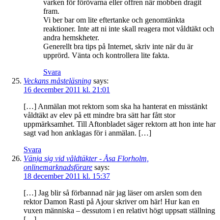
varken för förövarna eller offren när mobben dragit
fram.
Vi ber bar om lite eftertanke och genomtänkta
reaktioner. Inte att ni inte skall reagera mot våldtäkt och
andra hemskheter.
Generellt bra tips på Internet, skriv inte när du är
upprörd. Vänta och kontrollera lite fakta.
Svara
Veckans måsteläsning
says:
16 december 2011 kl. 21:01
[…] Anmälan mot rektorn som ska ha hanterat en misstänkt
våldtäkt av elev på ett mindre bra sätt har fått stor
uppmärksamhet. Till Aftonbladet säger rektorn att hon inte har
sagt vad hon anklagas för i anmälan. […]
Svara
Vänja sig vid våldtäkter - Åsa Florholm,
onlinemarknadsförare
says:
18 december 2011 kl. 15:37
[…] Jag blir så förbannad när jag läser om arslen som den
rektor Damon Rasti på Ajour skriver om här! Hur kan en
vuxen människa – dessutom i en relativt högt uppsatt ställning
[…]