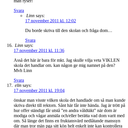
man ryser!
Svara
Linn
says:
17 november 2011 kl. 12:02
Du borde skriva till den skolan och fråga dom…
Svara
Linn
says:
17 november 2011 kl. 11:36
Asså det här är bara för mkt. Jag skulle vilja veta VIKLEN
skola det handlar om. kan någon ge mig namnet på den?
Mvh Linn
Svara
elin
says:
17 november 2011 kl. 19:04
önskar man visste vilken skola det handlade om så man kunde
skriva direkt till rektorn. Sånt här får inte hända. Jag är trött på
hur offer ständigt får utstå ”en andra våldtäkt” när dom är
modiga och vågar anmäla och/eller berätta vad dom varit med
om. Så länge det finns en fruktansvärd nedlåtande manssyn
där man tror män pga sitt kön helt enkelt inte kan kontrollera