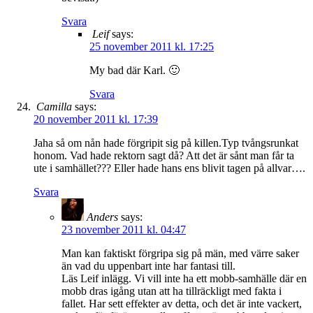
Svara
Leif
says:
25 november 2011 kl. 17:25
My bad där Karl. 🙂
Svara
Camilla
says:
20 november 2011 kl. 17:39
Jaha så om nån hade förgripit sig på killen.Typ tvångsrunkat
honom. Vad hade rektorn sagt då? Att det är sånt man får ta
ute i samhället??? Eller hade hans ens blivit tagen på allvar….
Svara
Anders
says:
23 november 2011 kl. 04:47
Man kan faktiskt förgripa sig på män, med värre saker
än vad du uppenbart inte har fantasi till.
Läs Leif inlägg. Vi vill inte ha ett mobb-samhälle där en
mobb dras igång utan att ha tillräckligt med fakta i
fallet. Har sett effekter av detta, och det är inte vackert,