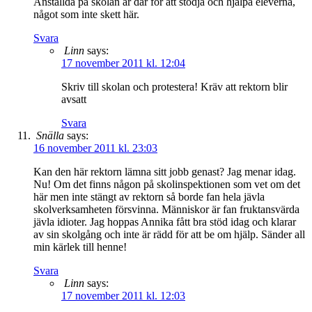
Anställda på skolan är där för att stödja och hjälpa eleverna,
något som inte skett här.
Svara
Linn
says:
17 november 2011 kl. 12:04
Skriv till skolan och protestera! Kräv att rektorn blir
avsatt
Svara
Snälla
says:
16 november 2011 kl. 23:03
Kan den här rektorn lämna sitt jobb genast? Jag menar idag.
Nu! Om det finns någon på skolinspektionen som vet om det
här men inte stängt av rektorn så borde fan hela jävla
skolverksamheten försvinna. Människor är fan fruktansvärda
jävla idioter. Jag hoppas Annika fått bra stöd idag och klarar
av sin skolgång och inte är rädd för att be om hjälp. Sänder all
min kärlek till henne!
Svara
Linn
says:
17 november 2011 kl. 12:03