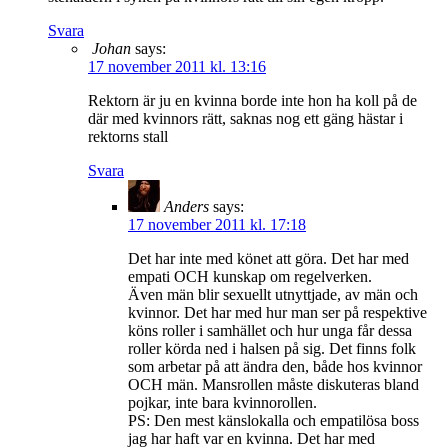
Svara
Johan
says:
17 november 2011 kl. 13:16
Rektorn är ju en kvinna borde inte hon ha koll på de
där med kvinnors rätt, saknas nog ett gäng hästar i
rektorns stall
Svara
Anders
says:
17 november 2011 kl. 17:18
Det har inte med könet att göra. Det har med
empati OCH kunskap om regelverken.
Även män blir sexuellt utnyttjade, av män och
kvinnor. Det har med hur man ser på respektive
köns roller i samhället och hur unga får dessa
roller körda ned i halsen på sig. Det finns folk
som arbetar på att ändra den, både hos kvinnor
OCH män. Mansrollen måste diskuteras bland
pojkar, inte bara kvinnorollen.
PS: Den mest känslokalla och empatilösa boss
jag har haft var en kvinna. Det har med