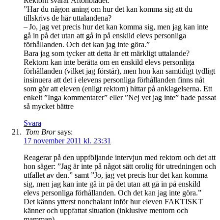
Rektorn svarar Aftonbladet:
”Har du någon aning om hur det kan komma sig att du
tillskrivs de här uttalandena?
– Jo, jag vet precis hur det kan komma sig, men jag kan inte
gå in på det utan att gå in på enskild elevs personliga
förhållanden. Och det kan jag inte göra.”
Bara jag som tycker att detta är ett märkligt uttalande?
Rektorn kan inte berätta om en enskild elevs personliga
förhållanden (vilket jag förstår), men hon kan samtidigt tydligt
insinuera att det i elevens personliga förhållanden finns nåt
som gör att eleven (enligt rektorn) hittar på anklagelserna. Ett
enkelt ”Inga kommentarer” eller ”Nej vet jag inte” hade passat
så mycket bättre
Svara
Tom Bror
says:
17 november 2011 kl. 23:31
Reagerar på den uppföljande intervjun med rektorn och det att
hon säger: ”Jag är inte på något sätt orolig för utredningen och
utfallet av den.” samt ”Jo, jag vet precis hur det kan komma
sig, men jag kan inte gå in på det utan att gå in på enskild
elevs personliga förhållanden. Och det kan jag inte göra.”
Det känns ytterst nonchalant inför hur eleven FAKTISKT
känner och uppfattat situation (inklusive mentorn och
mamman)….