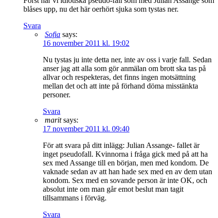
Först har vi idiotiska pseudo-fall som med Julian Assange som
blåses upp, nu det här oerhört sjuka som tystas ner.
Svara
Sofia
says:
16 november 2011 kl. 19:02
Nu tystas ju inte detta ner, inte av oss i varje fall. Sedan
anser jag att alla som gör anmälan om brott ska tas på
allvar och respekteras, det finns ingen motsättning
mellan det och att inte på förhand döma misstänkta
personer.
Svara
marit
says:
17 november 2011 kl. 09:40
För att svara på ditt inlägg: Julian Assange- fallet är
inget pseudofall. Kvinnorna i fråga gick med på att ha
sex med Assange till en början, men med kondom. De
vaknade sedan av att han hade sex med en av dem utan
kondom. Sex med en sovande person är inte OK, och
absolut inte om man går emot beslut man tagit
tillsammans i förväg.
Svara