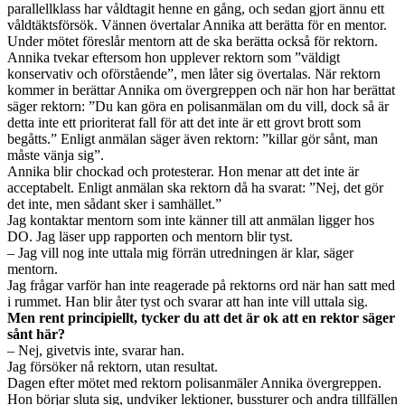
parallellklass har våldtagit henne en gång, och sedan gjort ännu ett
våldtäktsförsök. Vännen övertalar Annika att berätta för en mentor.
Under mötet föreslår mentorn att de ska berätta också för rektorn.
Annika tvekar eftersom hon upplever rektorn som ”väldigt
konservativ och oförstående”, men låter sig övertalas. När rektorn
kommer in berättar Annika om övergreppen och när hon har berättat
säger rektorn: ”Du kan göra en polisanmälan om du vill, dock så är
detta inte ett prioriterat fall för att det inte är ett grovt brott som
begåtts.” Enligt anmälan säger även rektorn: ”killar gör sånt, man
måste vänja sig”.
Annika blir chockad och protesterar. Hon menar att det inte är
acceptabelt. Enligt anmälan ska rektorn då ha svarat: ”Nej, det gör
det inte, men sådant sker i samhället.”
Jag kontaktar mentorn som inte känner till att anmälan ligger hos
DO. Jag läser upp rapporten och mentorn blir tyst.
– Jag vill nog inte uttala mig förrän utredningen är klar, säger
mentorn.
Jag frågar varför han inte reagerade på rektorns ord när han satt med
i rummet. Han blir åter tyst och svarar att han inte vill uttala sig.
Men rent principiellt, tycker du att det är ok att en rektor säger
sånt här?
– Nej, givetvis inte, svarar han.
Jag försöker nå rektorn, utan resultat.
Dagen efter mötet med rektorn polisanmäler Annika övergreppen.
Hon börjar sluta sig, undviker lektioner, bussturer och andra tillfällen