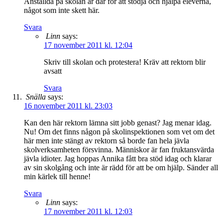
Anställda på skolan är där för att stödja och hjälpa eleverna,
något som inte skett här.
Svara
Linn
says:
17 november 2011 kl. 12:04
Skriv till skolan och protestera! Kräv att rektorn blir
avsatt
Svara
Snälla
says:
16 november 2011 kl. 23:03
Kan den här rektorn lämna sitt jobb genast? Jag menar idag.
Nu! Om det finns någon på skolinspektionen som vet om det
här men inte stängt av rektorn så borde fan hela jävla
skolverksamheten försvinna. Människor är fan fruktansvärda
jävla idioter. Jag hoppas Annika fått bra stöd idag och klarar
av sin skolgång och inte är rädd för att be om hjälp. Sänder all
min kärlek till henne!
Svara
Linn
says:
17 november 2011 kl. 12:03