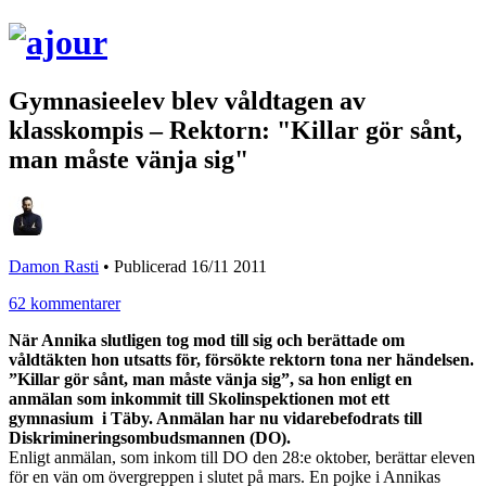
Gymnasieelev blev våldtagen av
klasskompis – Rektorn: "Killar gör sånt,
man måste vänja sig"
Damon Rasti
•
Publicerad 16/11 2011
62 kommentarer
När Annika slutligen tog mod till sig och berättade om
våldtäkten hon utsatts för, försökte rektorn tona ner händelsen.
”Killar gör sånt, man måste vänja sig”, sa hon enligt en
anmälan som inkommit till Skolinspektionen mot ett
gymnasium i Täby. Anmälan har nu vidarebefodrats till
Diskrimineringsombudsmannen (DO).
Enligt anmälan, som inkom till DO den 28:e oktober, berättar eleven
för en vän om övergreppen i slutet på mars. En pojke i Annikas