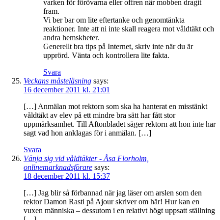
varken för förövarna eller offren när mobben dragit
fram.
Vi ber bar om lite eftertanke och genomtänkta
reaktioner. Inte att ni inte skall reagera mot våldtäkt och
andra hemskheter.
Generellt bra tips på Internet, skriv inte när du är
upprörd. Vänta och kontrollera lite fakta.
Svara
Veckans måsteläsning
says:
16 december 2011 kl. 21:01
[…] Anmälan mot rektorn som ska ha hanterat en misstänkt
våldtäkt av elev på ett mindre bra sätt har fått stor
uppmärksamhet. Till Aftonbladet säger rektorn att hon inte har
sagt vad hon anklagas för i anmälan. […]
Svara
Vänja sig vid våldtäkter - Åsa Florholm,
onlinemarknadsförare
says:
18 december 2011 kl. 15:37
[…] Jag blir så förbannad när jag läser om arslen som den
rektor Damon Rasti på Ajour skriver om här! Hur kan en
vuxen människa – dessutom i en relativt högt uppsatt ställning
[…]