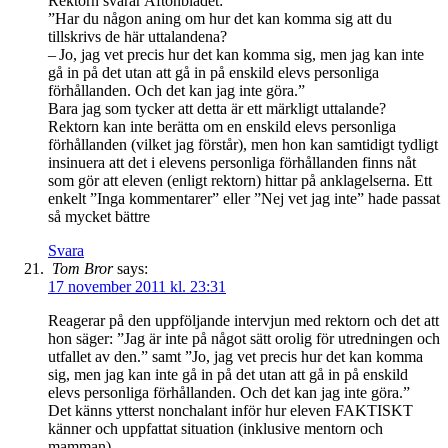
Rektorn svarar Aftonbladet:
”Har du någon aning om hur det kan komma sig att du
tillskrivs de här uttalandena?
– Jo, jag vet precis hur det kan komma sig, men jag kan inte
gå in på det utan att gå in på enskild elevs personliga
förhållanden. Och det kan jag inte göra.”
Bara jag som tycker att detta är ett märkligt uttalande?
Rektorn kan inte berätta om en enskild elevs personliga
förhållanden (vilket jag förstår), men hon kan samtidigt tydligt
insinuera att det i elevens personliga förhållanden finns nåt
som gör att eleven (enligt rektorn) hittar på anklagelserna. Ett
enkelt ”Inga kommentarer” eller ”Nej vet jag inte” hade passat
så mycket bättre
Svara
Tom Bror
says:
17 november 2011 kl. 23:31
Reagerar på den uppföljande intervjun med rektorn och det att
hon säger: ”Jag är inte på något sätt orolig för utredningen och
utfallet av den.” samt ”Jo, jag vet precis hur det kan komma
sig, men jag kan inte gå in på det utan att gå in på enskild
elevs personliga förhållanden. Och det kan jag inte göra.”
Det känns ytterst nonchalant inför hur eleven FAKTISKT
känner och uppfattat situation (inklusive mentorn och
mamman)….