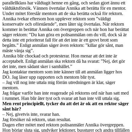
parallellklass har våldtagit henne en gång, och sedan gjort ännu ett
våldtäktsförsök. Vännen övertalar Annika att berätta för en mentor.
Under mötet föreslår mentorn att de ska berätta också för rektorn.
Annika tvekar eftersom hon upplever rektorn som ”väldigt
konservativ och oförstående”, men låter sig övertalas. När rektorn
kommer in berättar Annika om övergreppen och när hon har berättat
säger rektorn: ”Du kan göra en polisanmälan om du vill, dock så är
detta inte ett prioriterat fall för att det inte är ett grovt brott som
begåtts.” Enligt anmälan säger även rektorn: ”killar gör sånt, man
måste vänja sig”.
Annika blir chockad och protesterar. Hon menar att det inte är
acceptabelt. Enligt anmälan ska rektorn då ha svarat: ”Nej, det gör
det inte, men sådant sker i samhället.”
Jag kontaktar mentorn som inte känner till att anmälan ligger hos
DO. Jag läser upp rapporten och mentorn blir tyst.
– Jag vill nog inte uttala mig förrän utredningen är klar, säger
mentorn.
Jag frågar varför han inte reagerade på rektorns ord när han satt med
i rummet. Han blir åter tyst och svarar att han inte vill uttala sig.
Men rent principiellt, tycker du att det är ok att en rektor säger
sånt här?
– Nej, givetvis inte, svarar han.
Jag försöker nå rektorn, utan resultat.
Dagen efter mötet med rektorn polisanmäler Annika övergreppen.
Hon börjar sluta sig, undviker lektioner, bussturer och andra tillfällen