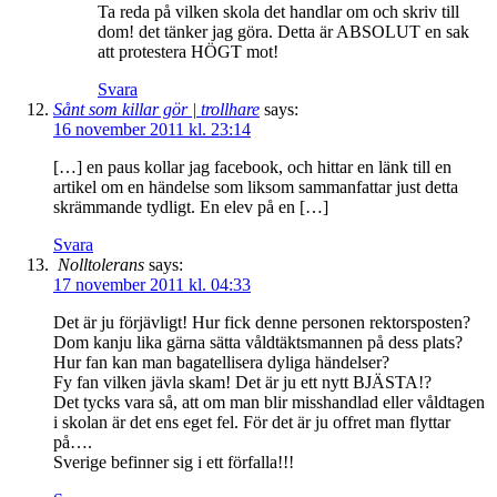
Ta reda på vilken skola det handlar om och skriv till
dom! det tänker jag göra. Detta är ABSOLUT en sak
att protestera HÖGT mot!
Svara
Sånt som killar gör | trollhare
says:
16 november 2011 kl. 23:14
[…] en paus kollar jag facebook, och hittar en länk till en
artikel om en händelse som liksom sammanfattar just detta
skrämmande tydligt. En elev på en […]
Svara
Nolltolerans
says:
17 november 2011 kl. 04:33
Det är ju förjävligt! Hur fick denne personen rektorsposten?
Dom kanju lika gärna sätta våldtäktsmannen på dess plats?
Hur fan kan man bagatellisera dyliga händelser?
Fy fan vilken jävla skam! Det är ju ett nytt BJÄSTA!?
Det tycks vara så, att om man blir misshandlad eller våldtagen
i skolan är det ens eget fel. För det är ju offret man flyttar
på….
Sverige befinner sig i ett förfalla!!!