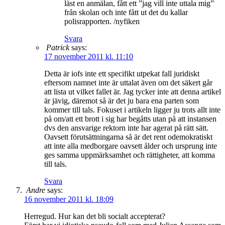
läst en anmälan, fått ett ”jag vill inte uttala mig”
från skolan och inte fått ut det du kallar
polisrapporten. /nyfiken
Svara
Patrick
says:
17 november 2011 kl. 11:10
Detta är iofs inte ett specifikt utpekat fall juridiskt
eftersom namnet inte är uttalat även om det säkert går
att lista ut vilket fallet är. Jag tycker inte att denna artikel
är jävig, däremot så är det ju bara ena parten som
kommer till tals. Fokuset i artikeln ligger ju trots allt inte
på om/att ett brott i sig har begåtts utan på att instansen
dvs den ansvarige rektorn inte har agerat på rätt sätt.
Oavsett förutsättningarna så är det rent odemokratiskt
att inte alla medborgare oavsett ålder och ursprung inte
ges samma uppmärksamhet och rättigheter, att komma
till tals.
Svara
Andre
says:
16 november 2011 kl. 18:09
Herregud. Hur kan det bli socialt accepterat?