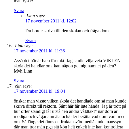
man ryser!
Svara
Linn
says:
17 november 2011 kl. 12:02
Du borde skriva till den skolan och fråga dom…
Svara
Linn
says:
17 november 2011 kl. 11:36
Asså det här är bara för mkt. Jag skulle vilja veta VIKLEN
skola det handlar om. kan någon ge mig namnet på den?
Mvh Linn
Svara
elin
says:
17 november 2011 kl. 19:04
önskar man visste vilken skola det handlade om så man kunde
skriva direkt till rektorn. Sånt här får inte hända. Jag är trött på
hur offer ständigt får utstå ”en andra våldtäkt” när dom är
modiga och vågar anmäla och/eller berätta vad dom varit med
om. Så länge det finns en fruktansvärd nedlåtande manssyn
där man tror män pga sitt kön helt enkelt inte kan kontrollera