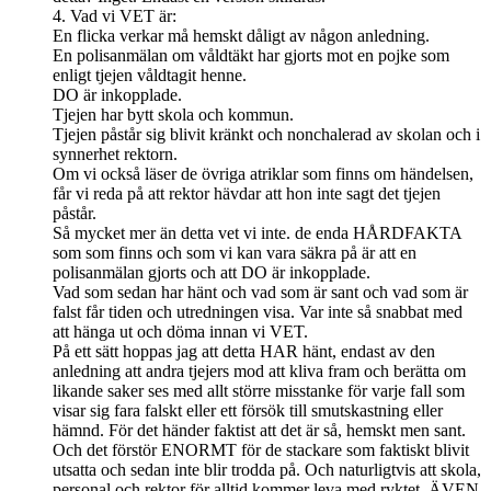
4. Vad vi VET är:
En flicka verkar må hemskt dåligt av någon anledning.
En polisanmälan om våldtäkt har gjorts mot en pojke som
enligt tjejen våldtagit henne.
DO är inkopplade.
Tjejen har bytt skola och kommun.
Tjejen påstår sig blivit kränkt och nonchalerad av skolan och i
synnerhet rektorn.
Om vi också läser de övriga atriklar som finns om händelsen,
får vi reda på att rektor hävdar att hon inte sagt det tjejen
påstår.
Så mycket mer än detta vet vi inte. de enda HÅRDFAKTA
som som finns och som vi kan vara säkra på är att en
polisanmälan gjorts och att DO är inkopplade.
Vad som sedan har hänt och vad som är sant och vad som är
falst får tiden och utredningen visa. Var inte så snabbat med
att hänga ut och döma innan vi VET.
På ett sätt hoppas jag att detta HAR hänt, endast av den
anledning att andra tjejers mod att kliva fram och berätta om
likande saker ses med allt större misstanke för varje fall som
visar sig fara falskt eller ett försök till smutskastning eller
hämnd. För det händer faktist att det är så, hemskt men sant.
Och det förstör ENORMT för de stackare som faktiskt blivit
utsatta och sedan inte blir trodda på. Och naturligtvis att skola,
personal och rektor för alltid kommer leva med ryktet. ÄVEN