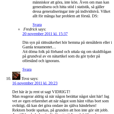
människor att göra, inte kön. Även om man kan
generalisera och hitta stöd i statistik, så gäller
dessa generaliseringar inte på individnivå. Vilket
allt för många har problem att förstå. DS:
Svara
Fredrick
says:
20 november 2011 kl. 15:37
Din syn på rättssäkerhet hör hemma på stenåldern eller i
Gamla testamentet…
Att döma folk på förhand och uttala sig om skuldfrågan
på grundval av en nätartikel som du gör tyder på
oförstånd och ignorans.
Svara
Tova
says:
16 november 2011 kl. 20:23
Det här är ju rent ut sagt VIDRIGT!
Man reagerar aldrig så när någon berättar något sånt här! Jag
vet av egen erfarenhet att när något som hänt viftas bort som
oviktigt, då kan det göra ondare än själva händelsen!
Rektorn borde sparkas, på grunden att hon inte gör sitt jobb.