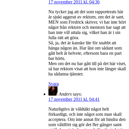
17 november 2011 kl. 04:36
Nu tycker jag att det som rapporterats här
är sjukt aggerat av rektorn, om det är sant.
MEN som Fredrick skriver, vi har inte hört
något från rektorn och mentorn har sagt att
han inte vill uttala sig, vilket han är i sin
fulla rätt att göra.
Så, ja, det är kanske lite för snabbt att
hänga någon än. Har läst om sådant som
gått helt åt helvete, eftersom bara en part
har hörts.
Men om det nu har gått till på det här viset,
så har rektorn visat att hon inte längre skall
ha sådanna tjänster.
Svara
Anders
says:
17 november 2011 kl. 04:41
Naturligtivs är våldtäkt något helt
förkastligt, och inte något som man skall
acceptera. Om inte annat för att hindra den
som våldfört sig gör det fler gånger samt