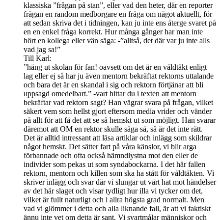
klassiska ”frågan på stan”, eller vad den heter, där en reporter
frågan en random medborgare en fråga om något aktuellt, för
att sedan skriva det i tidningen, kan ju inte ens återge svaret på
en en enkel fråga korrekt. Hur många gånger har man inte
hört en kollega eller vän säga: -”alltså, det där var ju inte alls
vad jag sa!”
Till Karl:
”häng ut skolan för fan! oavsett om det är en våldtäkt enligt
lag eller ej så har ju även mentorn bekräftat rektorns uttalande
och bara det är en skandal i sig och rektorn förtjänar att bli
uppsagd omedelbart.” -vart hittar du i texten att mentorn
bekräftar vad rektorn sagt? Han vägrar svara på frågan, vilket
säkert vem som hellst gjort eftersom media vrider och vänder
på allt för att få det att se så hemskt ut som möjligt. Han svarar
däremot att OM en rektor skulle säga så, så är det inte rätt.
Det är alltid intressant att läsa artiklar och inlägg som skildrar
något hemskt. Det sätter fart på våra känslor, vi blir arga
förbannade och ofta också hämndlystna mot den eller de
individer som pekas ut som syndabockarna. I det här fallen
rektorn, mentorn och killen som ska ha stått för våldtäkten. Vi
skriver inlägg och svar där vi slungar ut vårt hat mot händelser
av det här slaget och visar tydligt hur illa vi tycker om det,
vilket är fullt naturligt och i allra högsta grad normalt. Men
vad vi glömmer i detta och alla liknande fall, är att vi faktiskt
ännu inte vet om detta är sant. Vi svartmålar människor och