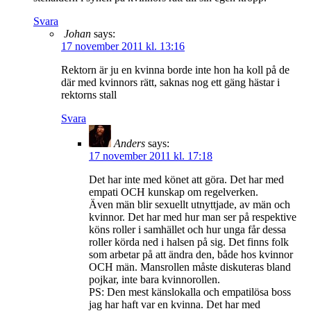
Svara
Johan
says:
17 november 2011 kl. 13:16
Rektorn är ju en kvinna borde inte hon ha koll på de
där med kvinnors rätt, saknas nog ett gäng hästar i
rektorns stall
Svara
Anders
says:
17 november 2011 kl. 17:18
Det har inte med könet att göra. Det har med
empati OCH kunskap om regelverken.
Även män blir sexuellt utnyttjade, av män och
kvinnor. Det har med hur man ser på respektive
köns roller i samhället och hur unga får dessa
roller körda ned i halsen på sig. Det finns folk
som arbetar på att ändra den, både hos kvinnor
OCH män. Mansrollen måste diskuteras bland
pojkar, inte bara kvinnorollen.
PS: Den mest känslokalla och empatilösa boss
jag har haft var en kvinna. Det har med