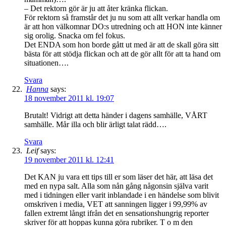
– Det rektorn gör är ju att åter kränka flickan.
För rektorn så framstår det ju nu som att allt verkar handla om
är att hon välkomnar DO:s utredning och att HON inte känner
sig orolig. Snacka om fel fokus.
Det ENDA som hon borde gått ut med är att de skall göra sitt
bästa för att stödja flickan och att de gör allt för att ta hand om
situationen….
Svara
Hanna
says:
18 november 2011 kl. 19:07
Brutalt! Vidrigt att detta händer i dagens samhälle, VÅRT
samhälle. Mår illa och blir ärligt talat rädd….
Svara
Leif
says:
19 november 2011 kl. 12:41
Det KAN ju vara ett tips till er som läser det här, att läsa det
med en nypa salt. Alla som nån gång någonsin själva varit
med i tidningen eller varit inblandade i en händelse som blivit
omskriven i media, VET att sanningen ligger i 99,99% av
fallen extremt långt ifrån det en sensationshungrig reporter
skriver för att hoppas kunna göra rubriker. T o m den