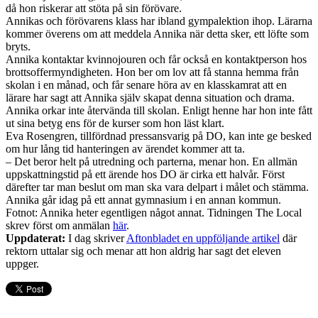
då hon riskerar att stöta på sin förövare.
Annikas och förövarens klass har ibland gympalektion ihop. Lärarna
kommer överens om att meddela Annika när detta sker, ett löfte som
bryts.
Annika kontaktar kvinnojouren och får också en kontaktperson hos
brottsoffermyndigheten. Hon ber om lov att få stanna hemma från
skolan i en månad, och får senare höra av en klasskamrat att en
lärare har sagt att Annika själv skapat denna situation och drama.
Annika orkar inte återvända till skolan. Enligt henne har hon inte fått
ut sina betyg ens för de kurser som hon läst klart.
Eva Rosengren, tillfördnad pressansvarig på DO, kan inte ge besked
om hur lång tid hanteringen av ärendet kommer att ta.
– Det beror helt på utredning och parterna, menar hon. En allmän
uppskattningstid på ett ärende hos DO är cirka ett halvår. Först
därefter tar man beslut om man ska vara delpart i målet och stämma.
Annika går idag på ett annat gymnasium i en annan kommun.
Fotnot: Annika heter egentligen något annat. Tidningen The Local
skrev först om anmälan
här
.
Uppdaterat:
I dag skriver
Aftonbladet en uppföljande artikel
där
rektorn uttalar sig och menar att hon aldrig har sagt det eleven
uppger.