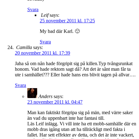
Svara
Leif
says:
25 november 2011 kl. 17:25
My bad där Karl. 🙂
Svara
Camilla
says:
20 november 2011 kl. 17:39
Jaha så om nån hade förgripit sig på killen.Typ tvångsrunkat
honom. Vad hade rektorn sagt då? Att det är sånt man får ta
ute i samhället??? Eller hade hans ens blivit tagen på allvar….
Svara
Anders
says:
23 november 2011 kl. 04:47
Man kan faktiskt förgripa sig på män, med värre saker
än vad du uppenbart inte har fantasi till.
Läs Leif inlägg. Vi vill inte ha ett mobb-samhälle där en
mobb dras igång utan att ha tillräckligt med fakta i
fallet. Har sett effekter av detta, och det är inte vackert,