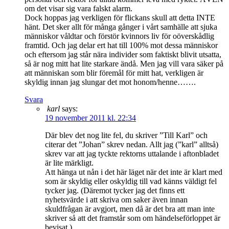
om det visar sig vara falskt alarm.
Dock hoppas jag verkligen för flickans skull att detta INTE
hänt. Det sker allt för många gånger i vårt samhälle att sjuka
människor våldtar och förstör kvinnors liv för oöverskådlig
framtid. Och jag delar ert hat till 100% mot dessa människor
och eftersom jag står nära individer som faktiskt blivit utsatta,
så är nog mitt hat lite starkare ändå. Men jag vill vara säker på
att människan som blir föremål för mitt hat, verkligen är
skyldig innan jag slungar det mot honom/henne…….
Svara
karl
says:
19 november 2011 kl. 22:34
Där blev det nog lite fel, du skriver ”Till Karl” och
citerar det ”Johan” skrev nedan. Allt jag (”karl” alltså)
skrev var att jag tyckte rektorns uttalande i aftonbladet
är lite märkligt.
Att hänga ut nån i det här läget när det inte är klart med
som är skyldig eller oskyldig till vad känns väldigt fel
tycker jag. (Däremot tycker jag det finns ett
nyhetsvärde i att skriva om saker även innan
skuldfrågan är avgjort, men då är det bra att man inte
skriver så att det framstår som om händelseförloppet är
bevisat.)