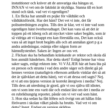
instutitioner och kräver att de ansvariga ska hängas ut,
INNAN vi vet om de faktiskt är skyldiga. Stanna till en kort
stund och tänk. vad vet vi egentligen?
1. En flicka har anmält en pojke för våldtäkt och
våldtäktsförsök. Har det hänt? Det vet vi inte, det får
polisutredningen avgöra. Tills den är klar, vet vi inte vad som
egentligen hänt överhuvudtaget. Det kan vara så att det är
toppen på ett isberg och att mycket värre saker begåtts, som är
så vidriga att vi knappt ens kan föreställa oss, Det kan också
vara så att inget brott begåtts alls och att anmälan gjort p g a
andra anledningar, osämja eller någon form av
hämndlystenhet. Saken är: Ingen av oss vet.
2. Flickan ska ha behandlats kränkande av rektor och skola då
hon anmält händelsen. Har detta skett? Enligt henne har vissa
saker sagts, enligt rektorn inte. Vi VÄLJER här att bara lita på
en preson och strunta i vad den andre säger och direkt gå på
hennes version (naturligtvis eftersom artikeln vinklar det så att
det är självklart att detta hänt), vet vi att dessa ord sagts? Nej.
et vi att ens tjejens version är korrekt återgiven i media? Nej.
Tills dess att utredning är gjord, gör vi oss själva till idioter,
om vi som inte ens varit där och endast läst om det i media av
en rubrikhungrig reporter, påstår om vi vet vad som hänt.
3. Hon ska sedan ha fått löften och övrigt om att hållas från
förövaren i skolan vilket påstås ha brutits. Vad vet vi om
detta? Inget. Endast en version skildras.