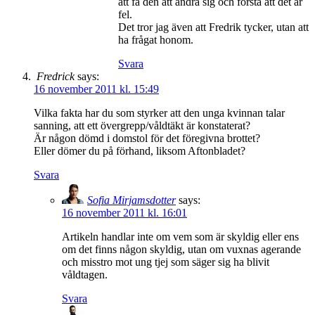
att få den att ändra sig och förstå att det är
fel.
Det tror jag även att Fredrik tycker, utan att
ha frågat honom.
Svara
Fredrick
says:
16 november 2011 kl. 15:49
Vilka fakta har du som styrker att den unga kvinnan talar
sanning, att ett övergrepp/våldtäkt är konstaterat?
Är någon dömd i domstol för det föregivna brottet?
Eller dömer du på förhand, liksom Aftonbladet?
Svara
Sofia Mirjamsdotter
says:
16 november 2011 kl. 16:01
Artikeln handlar inte om vem som är skyldig eller ens
om det finns någon skyldig, utan om vuxnas agerande
och misstro mot ung tjej som säger sig ha blivit
våldtagen.
Svara