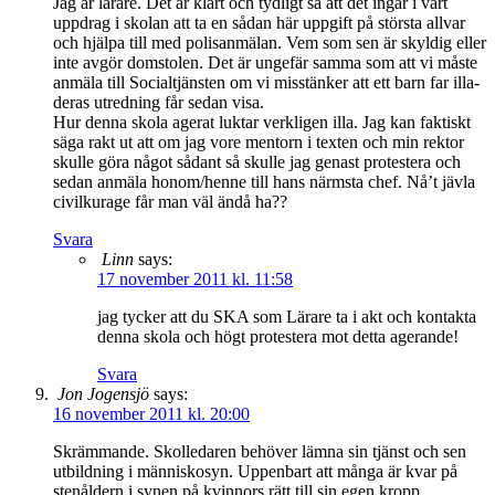
Jag är lärare. Det är klart och tydligt så att det ingår i vårt
uppdrag i skolan att ta en sådan här uppgift på största allvar
och hjälpa till med polisanmälan. Vem som sen är skyldig eller
inte avgör domstolen. Det är ungefär samma som att vi måste
anmäla till Socialtjänsten om vi misstänker att ett barn far illa-
deras utredning får sedan visa.
Hur denna skola agerat luktar verkligen illa. Jag kan faktiskt
säga rakt ut att om jag vore mentorn i texten och min rektor
skulle göra något sådant så skulle jag genast protestera och
sedan anmäla honom/henne till hans närmsta chef. Nå’t jävla
civilkurage får man väl ändå ha??
Svara
Linn
says:
17 november 2011 kl. 11:58
jag tycker att du SKA som Lärare ta i akt och kontakta
denna skola och högt protestera mot detta agerande!
Svara
Jon Jogensjö
says:
16 november 2011 kl. 20:00
Skrämmande. Skolledaren behöver lämna sin tjänst och sen
utbildning i människosyn. Uppenbart att många är kvar på
stenåldern i synen på kvinnors rätt till sin egen kropp.