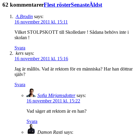
62 kommentarer
Flest röster
Senaste
Äldst
A.Brodin
says:
16 november 2011 kl. 15:11
Vilket STOLPSKOTT till Skolledare ! Sådana behövs inte i
skolan !
Svara
kers
says:
16 november 2011 kl. 15:16
Jag är mållös. Vad är rektorn för en människa? Har han döttrar
själv?
Svara
Sofia Mirjamsdotter
says:
16 november 2011 kl. 15:22
Vad säger att rektorn är en han?
Svara
Damon Rasti
says: