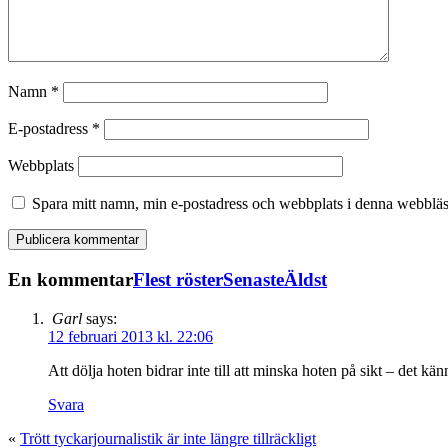
Namn
*
E-postadress
*
Webbplats
Spara mitt namn, min e-postadress och webbplats i denna webbläsa
En kommentar
Flest röster
Senaste
Äldst
Garl
says:
12 februari 2013 kl. 22:06
Att dölja hoten bidrar inte till att minska hoten på sikt – det kä
Svara
«
Trött tyckarjournalistik är inte längre tillräckligt