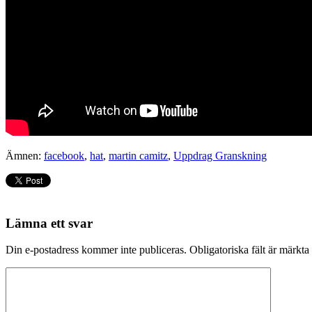
Ämnen:
facebook
,
hat
,
martin camitz
,
Uppdrag Granskning
Lämna ett svar
Din e-postadress kommer inte publiceras.
Obligatoriska fält är märkta