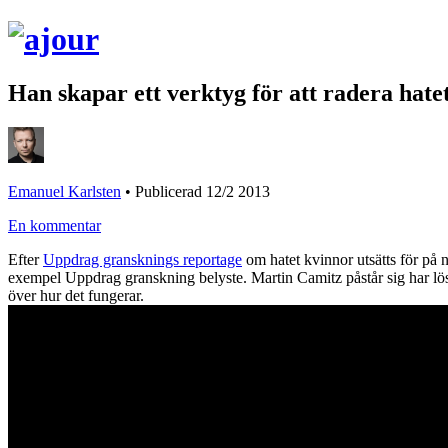
Han skapar ett verktyg för att radera hatet
Emanuel Karlsten
•
Publicerad 12/2 2013
En kommentar
Efter
Uppdrag gransknings reportage
om hatet kvinnor utsätts för på n
exempel Uppdrag granskning belyste. Martin Camitz påstår sig har lös
över hur det fungerar.