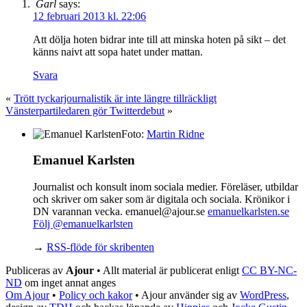
Garl
says:
12 februari 2013 kl. 22:06
Att dölja hoten bidrar inte till att minska hoten på sikt – det
känns naivt att sopa hatet under mattan.
Svara
«
Trött tyckarjournalistik är inte längre tillräckligt
Vänsterpartiledaren gör Twitterdebut
»
Foto:
Martin Ridne
Emanuel Karlsten
Journalist och konsult inom sociala medier. Föreläser, utbildar
och skriver om saker som är digitala och sociala. Krönikor i
DN varannan vecka. emanuel@ajour.se
emanuelkarlsten.se
Följ @emanuelkarlsten
→
RSS-flöde för skribenten
Publiceras av
Ajour
• Allt material är publicerat enligt
CC BY-NC-
ND
om inget annat anges
Om Ajour
•
Policy och kakor
•
Ajour använder sig av
WordPress
,