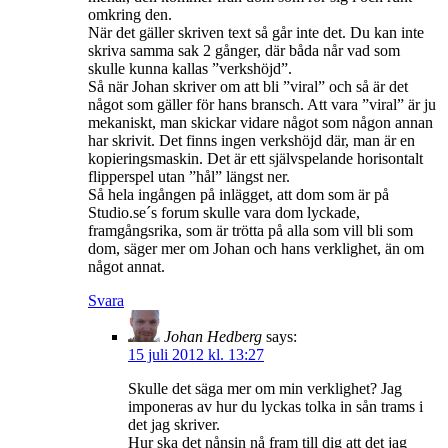
omkring den.
När det gäller skriven text så går inte det. Du kan inte
skriva samma sak 2 gånger, där båda når vad som
skulle kunna kallas ”verkshöjd”.
Så när Johan skriver om att bli ”viral” och så är det
något som gäller för hans bransch. Att vara ”viral” är ju
mekaniskt, man skickar vidare något som någon annan
har skrivit. Det finns ingen verkshöjd där, man är en
kopieringsmaskin. Det är ett självspelande horisontalt
flipperspel utan ”hål” längst ner.
Så hela ingången på inlägget, att dom som är på
Studio.se´s forum skulle vara dom lyckade,
framgångsrika, som är trötta på alla som vill bli som
dom, säger mer om Johan och hans verklighet, än om
något annat.
Svara
Johan Hedberg
says:
15 juli 2012 kl. 13:27
Skulle det säga mer om min verklighet? Jag
imponeras av hur du lyckas tolka in sån trams i
det jag skriver.
Hur ska det nånsin nå fram till dig att det jag