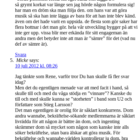
så grymt korkat var länge sen jag hörde någon formulera sig!
har man en dröm ska man följa den. om hans var att göra
musik så ska han inte lägga av bara för att han inte blev känd.
även om det hade varit en uppsida. de flesta som gör saker har
flera bottnar i det man gör. hela vår utveckling bygger på att vi
inte ger upp. vissa blir mer erkända för sitt engageman än
andra men det betyder inte att man är ”sämre” för det (vad nu
def av sämre är).
Svara
Micke
says:
10 juli 2012 kl. 08:26
Jag tänkte som Rene, varför tror Du han skulle få fler svar
idag?
Men det du egentligen menade var att med facit i hand, så
skulle till och med du våga stödja en ”vinnare”? Kanske du
till och med skulle kunna se ”storheten” i band som U2 och
författare som Stieg Larsson?
Det man egentligen är orolig för är såklart konkurrens. Dom
andra wannabe, bekräftelse-sökande medlemmarna är såklart
livrädda för att någon är bättre än dom, och ingenting
skrämmer dom så mycket som någon som kanske inte alls
söker bekräftelse, utan bara älskar att göra musik. För
bekräftelse och wannabe-världen kontrollerar ju dom, bra