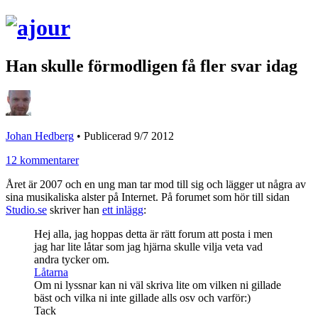
Han skulle förmodligen få fler svar idag
Johan Hedberg
•
Publicerad 9/7 2012
12 kommentarer
Året är 2007 och en ung man tar mod till sig och lägger ut några av
sina musikaliska alster på Internet. På forumet som hör till sidan
Studio.se
skriver han
ett inlägg
:
Hej alla, jag hoppas detta är rätt forum att posta i men
jag har lite låtar som jag hjärna skulle vilja veta vad
andra tycker om.
Låtarna
Om ni lyssnar kan ni väl skriva lite om vilken ni gillade
bäst och vilka ni inte gillade alls osv och varför:)
Tack