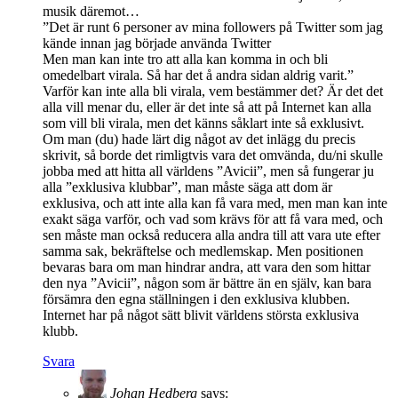
musik däremot…
”Det är runt 6 personer av mina followers på Twitter som jag
kände innan jag började använda Twitter
Men man kan inte tro att alla kan komma in och bli
omedelbart virala. Så har det å andra sidan aldrig varit.”
Varför kan inte alla bli virala, vem bestämmer det? Är det det
alla vill menar du, eller är det inte så att på Internet kan alla
som vill bli virala, men det känns såklart inte så exklusivt.
Om man (du) hade lärt dig något av det inlägg du precis
skrivit, så borde det rimligtvis vara det omvända, du/ni skulle
jobba med att hitta all världens ”Avicii”, men så fungerar ju
alla ”exklusiva klubbar”, man måste säga att dom är
exklusiva, och att inte alla kan få vara med, men man kan inte
exakt säga varför, och vad som krävs för att få vara med, och
sen måste man också reducera alla andra till att vara ute efter
samma sak, bekräftelse och medlemskap. Men positionen
bevaras bara om man hindrar andra, att vara den som hittar
den nya ”Avicii”, någon som är bättre än en själv, kan bara
försämra den egna ställningen i den exklusiva klubben.
Internet har på något sätt blivit världens största exklusiva
klubb.
Svara
Johan Hedberg
says: