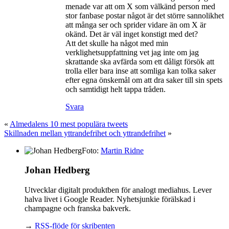
menade var att om X som välkänd person med
stor fanbase postar något är det större sannolikhet
att många ser och sprider vidare än om X är
okänd. Det är väl inget konstigt med det?
Att det skulle ha något med min
verklighetsuppfattning vet jag inte om jag
skrattande ska avfärda som ett dåligt försök att
trolla eller bara inse att somliga kan tolka saker
efter egna önskemål om att dra saker till sin spets
och samtidigt helt tappa tråden.
Svara
«
Almedalens 10 mest populära tweets
Skillnaden mellan yttrandefrihet och yttrandefrihet
»
Foto:
Martin Ridne
Johan Hedberg
Utvecklar digitalt produktben för analogt mediahus. Lever
halva livet i Google Reader. Nyhetsjunkie förälskad i
champagne och franska bakverk.
→
RSS-flöde för skribenten