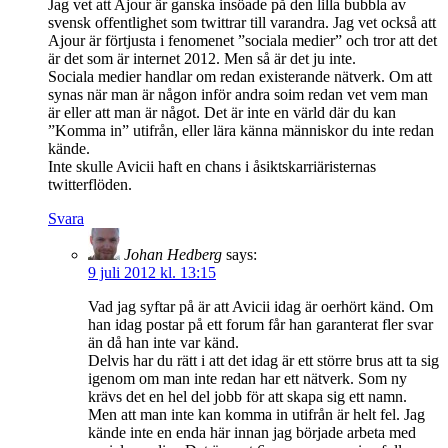
Jag vet att Ajour är ganska insöade på den lilla bubbla av
svensk offentlighet som twittrar till varandra. Jag vet också att
Ajour är förtjusta i fenomenet ”sociala medier” och tror att det
är det som är internet 2012. Men så är det ju inte.
Sociala medier handlar om redan existerande nätverk. Om att
synas när man är någon inför andra soim redan vet vem man
är eller att man är något. Det är inte en värld där du kan
”Komma in” utifrån, eller lära känna människor du inte redan
kände.
Inte skulle Avicii haft en chans i åsiktskarriäristernas
twitterflöden.
Svara
Johan Hedberg
says:
9 juli 2012 kl. 13:15
Vad jag syftar på är att Avicii idag är oerhört känd. Om
han idag postar på ett forum får han garanterat fler svar
än då han inte var känd.
Delvis har du rätt i att det idag är ett större brus att ta sig
igenom om man inte redan har ett nätverk. Som ny
krävs det en hel del jobb för att skapa sig ett namn.
Men att man inte kan komma in utifrån är helt fel. Jag
kände inte en enda här innan jag började arbeta med