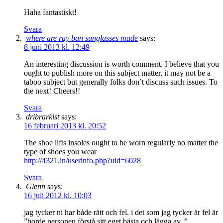
Haha fantastiskt!
Svara
where are ray ban sunglasses made
says:
8 juni 2013 kl. 12:49
An interesting discussion is worth comment. I believe that you
ought to publish more on this subject matter, it may not be a
taboo subject but generally folks don’t discuss such issues. To
the next! Cheers!!
Svara
dribrarkist
says:
16 februari 2013 kl. 20:52
The shoe lifts insoles ought to be worn regularly no matter the
type of shoes you wear
http://4321.in/userinfo.php?uid=6028
Svara
Glenn
says:
16 juli 2012 kl. 10:03
jag tycker ni har både rätt och fel. i det som jag tycker är fel är
”borde personen förstå sitt eget bästa och lägga av. ”