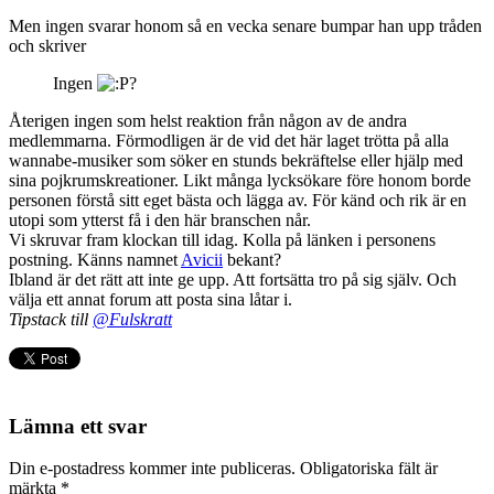
Men ingen svarar honom så en vecka senare bumpar han upp tråden
och skriver
Ingen
?
Återigen ingen som helst reaktion från någon av de andra
medlemmarna. Förmodligen är de vid det här laget trötta på alla
wannabe-musiker som söker en stunds bekräftelse eller hjälp med
sina pojkrumskreationer. Likt många lycksökare före honom borde
personen förstå sitt eget bästa och lägga av. För känd och rik är en
utopi som ytterst få i den här branschen når.
Vi skruvar fram klockan till idag. Kolla på länken i personens
postning. Känns namnet
Avicii
bekant?
Ibland är det rätt att inte ge upp. Att fortsätta tro på sig själv. Och
välja ett annat forum att posta sina låtar i.
Tipstack till
@Fulskratt
Lämna ett svar
Din e-postadress kommer inte publiceras.
Obligatoriska fält är
märkta
*