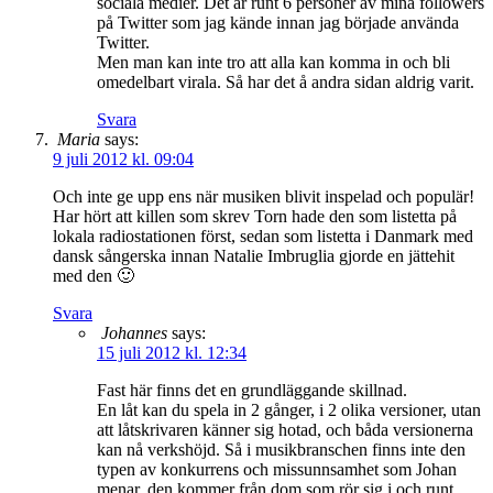
sociala medier. Det är runt 6 personer av mina followers
på Twitter som jag kände innan jag började använda
Twitter.
Men man kan inte tro att alla kan komma in och bli
omedelbart virala. Så har det å andra sidan aldrig varit.
Svara
Maria
says:
9 juli 2012 kl. 09:04
Och inte ge upp ens när musiken blivit inspelad och populär!
Har hört att killen som skrev Torn hade den som listetta på
lokala radiostationen först, sedan som listetta i Danmark med
dansk sångerska innan Natalie Imbruglia gjorde en jättehit
med den 🙂
Svara
Johannes
says:
15 juli 2012 kl. 12:34
Fast här finns det en grundläggande skillnad.
En låt kan du spela in 2 gånger, i 2 olika versioner, utan
att låtskrivaren känner sig hotad, och båda versionerna
kan nå verkshöjd. Så i musikbranschen finns inte den
typen av konkurrens och missunnsamhet som Johan
menar, den kommer från dom som rör sig i och runt