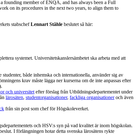
V is a founding member of ENQA, and has always been a Full
rk on its procedures in the next two years, to align them to
kets stabschef
Lennart Ståhle
beslutet så här:
plettera systemet. Universitetskanslersämbetet ska arbeta med att
 studenter, både inhemska och internationella, använder sig av
edömningens krav måste lägga ner kurserna om de inte anpassas efter
).
or och universitet
efter förslag från Utbildningsdepartementet under
rån
lärosäten
,
studentorganisationer
,
fackliga organisationer
och även
ck
från sin post som chef för Högskoleverket.
ingsdepartementets och HSV:s syn på vad kvalitet är inom högskolan.
eslut. I förlängningen hotar detta svenska lärosätens rykte