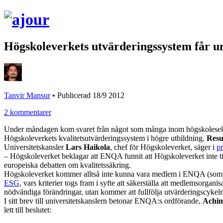
Högskoleverkets utvärderingssystem får u
Tanvir Mansur
•
Publicerad 18/9 2012
2 kommentarer
Under måndagen kom svaret från något som många inom högskolesektor
Högskoleverkets kvalitetsutvärderingssystem i högre utbildning.
Resu
Universitetskansler
Lars Haikola
, chef för Högskoleverket, säger i
p
– Högskoleverket beklagar att ENQA funnit att Högskoleverket inte ti
europeiska debatten om kvalitetssäkring.
Högskoleverket kommer alltså inte kunna vara medlem i ENQA (som de
ESG
, vars kriterier togs fram i syfte att säkerställa att medlemsorgan
nödvändiga förändringar, utan kommer att fullfölja utvärderingscykeln 
I sitt brev till universitetskanslern betonar ENQA:s ordförande,
Achi
lett till beslutet: