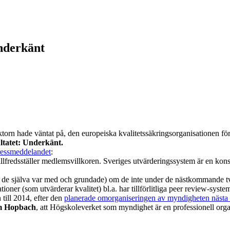
nderkänt
n hade väntat på, den europeiska kvalitetssäkringsorganisationen för
ltatet: Underkänt.
ressmeddelandet
:
llfredsställer medlemsvillkoren. Sveriges utvärderingssystem är en kons
 själva var med och grundade) om de inte under de nästkommande två å
isationer (som utvärderar kvalitet) bl.a. har tillförlitliga peer review-s
till 2014, efter den
planerade omorganiseringen av myndigheten nästa 
m Hopbach
, att Högskoleverket som myndighet är en professionell orga