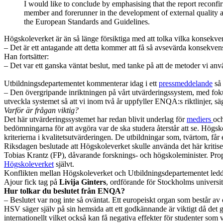
I would like to conclude by emphasising that the report recon
member and forerunner in the development of external quality a
the European Standards and Guidelines.
Högskoleverket är än så länge försiktiga med att tolka vilka konsekven
– Det är ett antagande att detta kommer att få så avsevärda konsekven
Han fortsätter:
– Det var ett ganska väntat beslut, med tanke på att de metoder vi an
Utbildningsdepartementet kommenterar idag i ett
pressmeddelande
så 
– Den övergripande inriktningen på vårt utvärderingssystem, med fokus 
utveckla systemet så att vi inom två år uppfyller ENQA:s riktlinjer, sä
Varför är frågan viktig?
Det här utvärderingssystemet har redan blivit underlag för
mediers
oc
bedömningarna för att avgöra var de ska studera återstår att se. Högs
kriterierna i kvalitetsutvärderingen. De utbildningar som, tvärtom, får
Riksdagen beslutade att Högskoleverket skulle använda det här kritise
Tobias Krantz (FP), dåvarande forsknings- och högskoleminister. Prop
Högskoleverket
självt.
Konflikten mellan Högskoleverket och Utbildningsdepartementet ledde 
Ajour fick tag på
Livija Ginters
, ordförande för Stockholms universit
Hur tolkar du beslutet från ENQA?
– Beslutet var nog inte så oväntat. Ett europeiskt organ som består a
HSV säger själv på sin hemsida att ett godkännande är viktigt då det g
internationellt vilket också kan få negativa effekter för studenter som 