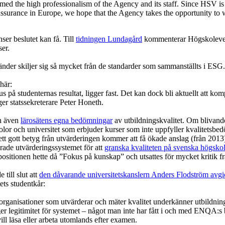
firmed the high professionalism of the Agency and its staff. Since HS
ssurance in Europe, we hope that the Agency takes the opportunity to wo
ser beslutet kan få. Till
tidningen Lundagård
kommenterar Högskolever
ser.
vänder skiljer sig så mycket från de standarder som sammanställts i ESG.
här:
på studenternas resultat, ligger fast. Det kan dock bli aktuellt att kom
ger statssekreterare Peter Honeth.
h även
lärosätens egna bedömningar
av utbildningskvalitet. Om blivande
kolor och universitet som erbjuder kurser som inte uppfyller kvalitetsb
 ett gott betyg från utvärderingen kommer att få ökade anslag (från 2013
rade utvärderingssystemet för att
granska kvaliteten på svenska högskol
ositionen hette då ”Fokus på kunskap” och utsattes för mycket kritik f
till slut att
den dåvarande universitetskanslern Anders Flodström avgi
ets studentkår:
v organisationer som utvärderar och mäter kvalitet underkänner utbildn
er legitimitet för systemet – något man inte har fått i och med ENQA:s b
vill läsa eller arbeta utomlands efter examen.