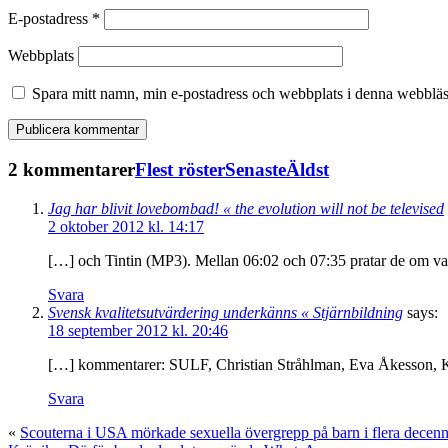
E-postadress
*
Webbplats
Spara mitt namn, min e-postadress och webbplats i denna webbläsa
2 kommentarer
Flest röster
Senaste
Äldst
Jag har blivit lovebombad! « the evolution will not be televised
2 oktober 2012 kl. 14:17
[…] och Tintin (MP3). Mellan 06:02 och 07:35 pratar de om v
Svara
Svensk kvalitetsutvärdering underkänns « Stjärnbildning
says:
18 september 2012 kl. 20:46
[…] kommentarer: SULF, Christian Stråhlman, Eva Åkesson, Kå
Svara
«
Scouterna i USA mörkade sexuella övergrepp på barn i flera decenn