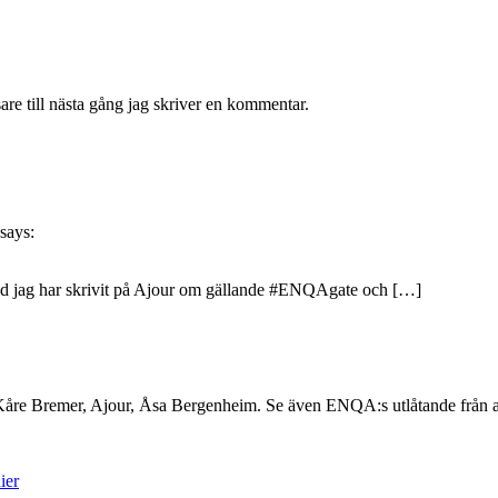
re till nästa gång jag skriver en kommentar.
says:
ad jag har skrivit på Ajour om gällande #ENQAgate och […]
re Bremer, Ajour, Åsa Bergenheim. Se även ENQA:s utlåtande från ap
ier