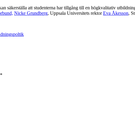
kan säkerställa att studenterna har tillgång till en högkvalitativ utbildn
örbund,
Nicke Grundberg
, Uppsala Universitets rektor
Eva Åkesson
, S
ldningspoltik
*