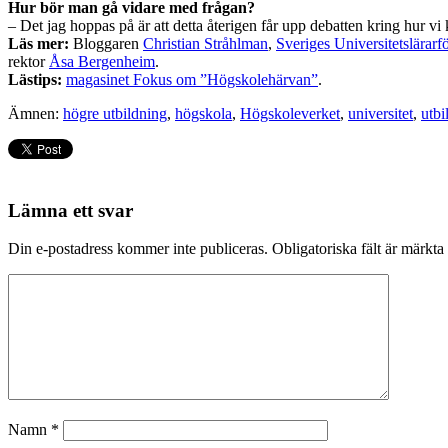
Hur bör man gå vidare med frågan?
– Det jag hoppas på är att detta återigen får upp debatten kring hur vi 
Läs mer:
Bloggaren
Christian Stråhlman
,
Sveriges Universitetslärarf
rektor
Åsa Bergenheim
.
Lästips:
magasinet Fokus om ”Högskolehärvan”
.
Ämnen:
högre utbildning
,
högskola
,
Högskoleverket
,
universitet
,
utbi
Lämna ett svar
Din e-postadress kommer inte publiceras.
Obligatoriska fält är märkta
Namn
*