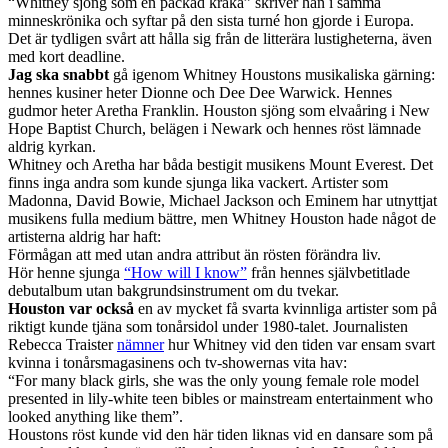
“Whitney sjöng som en packad kråka” skriver han i samma
minneskrönika och syftar på den sista turné hon gjorde i Europa.
Det är tydligen svårt att hålla sig från de litterära lustigheterna, även
med kort deadline.
Jag ska snabbt
gå igenom Whitney Houstons musikaliska gärning:
hennes kusiner heter Dionne och Dee Dee Warwick. Hennes
gudmor heter Aretha Franklin. Houston sjöng som elvaåring i New
Hope Baptist Church, belägen i Newark och hennes röst lämnade
aldrig kyrkan.
Whitney och Aretha har båda bestigit musikens Mount Everest. Det
finns inga andra som kunde sjunga lika vackert. Artister som
Madonna, David Bowie, Michael Jackson och Eminem har utnyttjat
musikens fulla medium bättre, men Whitney Houston hade något de
artisterna aldrig har haft:
Förmågan att med utan andra attribut än rösten förändra liv.
Hör henne sjunga
“How will I know”
från hennes självbetitlade
debutalbum utan bakgrundsinstrument om du tvekar.
Houston var också
en av mycket få svarta kvinnliga artister som på
riktigt kunde tjäna som tonårsidol under 1980-talet. Journalisten
Rebecca Traister
nämner
hur Whitney vid den tiden var ensam svart
kvinna i tonårsmagasinens och tv-showernas vita hav:
“For many black girls, she was the only young female role model
presented in lily-white teen bibles or mainstream entertainment who
looked anything like them”.
Houstons röst kunde vid den här tiden liknas vid en dansare som på