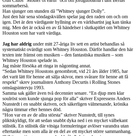
Gun Clubs “Mother of earth” och om jordgubbarna i tant Bertas
sommarberså.
Han sjunger om stunden då ”Whitney sjunger Dolly”.
Just den här sena söndagskvällen spelar jag den raden om och om
igen. Det är den värdigaste hyllning av en världsartist jag kan tänka
mig. Men det är också en av få händelser i slutkapitlet om Whitney
Houston som har varit värdiga.
Jag har aldrig
under mitt 27-åriga liv sett en artist behandlas så
systematiskt ovärdigt som Whitney Houston. Därför handlar den här
texten inte främst om musiken – den fantastiska musiken – som
Whitney Houston spelade in.
Jag måste försöka att ringa in någonting annat.
“Sedan Whitney Houstons genombrott, vid 21 års ålder 1985, har
det varit lätt för henne att sälja skivor, men svårare för henne att få
respekt” skrev journalisten Anthony Decurtis i Rolling Stones
omslagsintervju 1993.
Samma sak gäller även två decennier senare. “En djup men klar
soulröst som kunde sjunga pop för alla” skriver Expressens Anders
Nunstedt i en snabbt skriven, och säkerligen välmenande, krönika
några timmar efter hennes död.
“Hon var en av de allra största” skriver Nunstedt, till synes
pliktskyldigt, för att sedan snabbt dyka ned i en mycket välbekant
stilistik. En stilistik där vitsiga formuleringar avlöser varandra utan
eftertanke men som alla är en del av ett mycket större sammanhang.