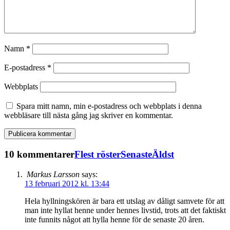
Namn
*
E-postadress
*
Webbplats
Spara mitt namn, min e-postadress och webbplats i denna
webbläsare till nästa gång jag skriver en kommentar.
10 kommentarer
Flest röster
Senaste
Äldst
Markus Larsson
says:
13 februari 2012 kl. 13:44
Hela hyllningskören är bara ett utslag av dåligt samvete för att
man inte hyllat henne under hennes livstid, trots att det faktiskt
inte funnits något att hylla henne för de senaste 20 åren.