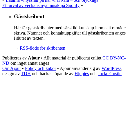
«
Låtarna vi lyssnar på när vi är kära – och olyckliga
Ett urval av veckans nya musik på Spotify
»
Gästskribent
Här får gästskribenter med särskild kunskap inom sitt område
skriva. Namnet och kontaktuppgifter till gästskribenten anges
i slutet av texten.
→
RSS-flöde för skribenten
Publiceras av
Ajour
• Allt material är publicerat enligt
CC BY-NC-
ND
om inget annat anges
Om Ajour
•
Policy och kakor
•
Ajour använder sig av
WordPress
,
design av
TDH
och hackas löpande av
Hippies
och
Jocke Gustin