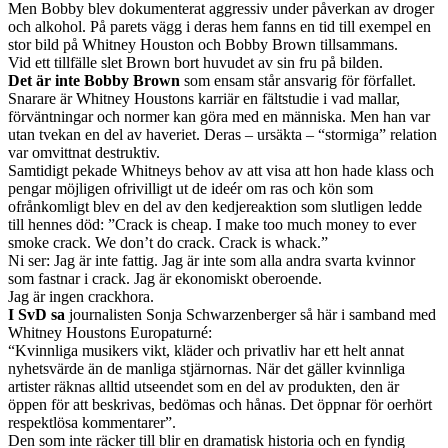
Men Bobby blev dokumenterat aggressiv under påverkan av droger
och alkohol. På parets vägg i deras hem fanns en tid till exempel en
stor bild på Whitney Houston och Bobby Brown tillsammans.
Vid ett tillfälle slet Brown bort huvudet av sin fru på bilden.
Det är inte Bobby Brown
som ensam står ansvarig för förfallet.
Snarare är Whitney Houstons karriär en fältstudie i vad mallar,
förväntningar och normer kan göra med en människa. Men han var
utan tvekan en del av haveriet. Deras – ursäkta – “stormiga” relation
var omvittnat destruktiv.
Samtidigt pekade Whitneys behov av att visa att hon hade klass och
pengar möjligen ofrivilligt ut de ideér om ras och kön som
ofrånkomligt blev en del av den kedjereaktion som slutligen ledde
till hennes död: ”Crack is cheap. I make too much money to ever
smoke crack. We don’t do crack. Crack is whack.”
Ni ser: Jag är inte fattig. Jag är inte som alla andra svarta kvinnor
som fastnar i crack. Jag är ekonomiskt oberoende.
Jag är ingen crackhora.
I SvD sa
journalisten Sonja Schwarzenberger så här i samband med
Whitney Houstons Europaturné:
“Kvinnliga musikers vikt, kläder och privatliv har ett helt annat
nyhetsvärde än de manliga stjärnornas. När det gäller kvinnliga
artister räknas alltid utseendet som en del av produkten, den är
öppen för att beskrivas, bedömas och hånas. Det öppnar för oerhört
respektlösa kommentarer”.
Den som inte räcker till blir en dramatisk historia och en fyndig