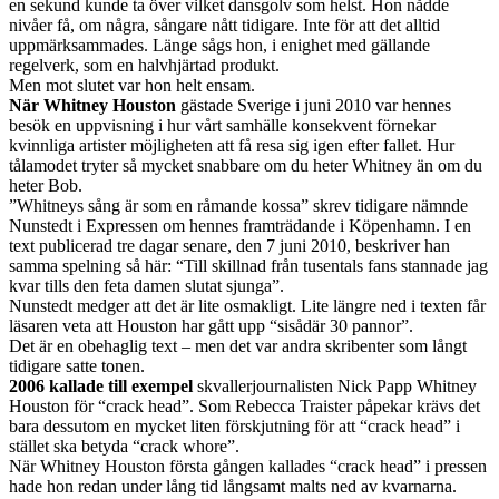
en sekund kunde ta över vilket dansgolv som helst. Hon nådde
nivåer få, om några, sångare nått tidigare. Inte för att det alltid
uppmärksammades. Länge sågs hon, i enighet med gällande
regelverk, som en halvhjärtad produkt.
Men mot slutet var hon helt ensam.
När Whitney Houston
gästade Sverige i juni 2010 var hennes
besök en uppvisning i hur vårt samhälle konsekvent förnekar
kvinnliga artister möjligheten att få resa sig igen efter fallet. Hur
tålamodet tryter så mycket snabbare om du heter Whitney än om du
heter Bob.
”Whitneys sång är som en råmande kossa” skrev tidigare nämnde
Nunstedt i Expressen om hennes framträdande i Köpenhamn. I en
text publicerad tre dagar senare, den 7 juni 2010, beskriver han
samma spelning så här: “Till skillnad från tusentals fans stannade jag
kvar tills den feta damen slutat sjunga”.
Nunstedt medger att det är lite osmakligt. Lite längre ned i texten får
läsaren veta att Houston har gått upp “sisådär 30 pannor”.
Det är en obehaglig text – men det var andra skribenter som långt
tidigare satte tonen.
2006 kallade till exempel
skvallerjournalisten Nick Papp Whitney
Houston för “crack head”. Som Rebecca Traister påpekar krävs det
bara dessutom en mycket liten förskjutning för att “crack head” i
stället ska betyda “crack whore”.
När Whitney Houston första gången kallades “crack head” i pressen
hade hon redan under lång tid långsamt malts ned av kvarnarna.