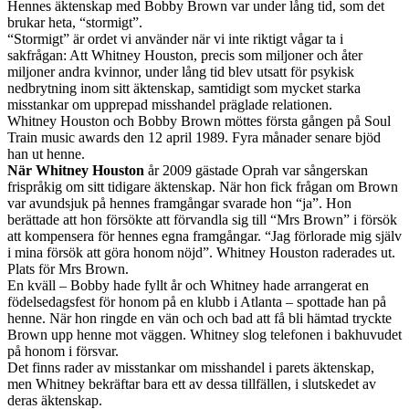
Hennes äktenskap med Bobby Brown var under lång tid, som det
brukar heta, “stormigt”.
“Stormigt” är ordet vi använder när vi inte riktigt vågar ta i
sakfrågan: Att Whitney Houston, precis som miljoner och åter
miljoner andra kvinnor, under lång tid blev utsatt för psykisk
nedbrytning inom sitt äktenskap, samtidigt som mycket starka
misstankar om upprepad misshandel präglade relationen.
Whitney Houston och Bobby Brown möttes första gången på Soul
Train music awards den 12 april 1989. Fyra månader senare bjöd
han ut henne.
När Whitney Houston
år 2009 gästade Oprah var sångerskan
frispråkig om sitt tidigare äktenskap. När hon fick frågan om Brown
var avundsjuk på hennes framgångar svarade hon “ja”. Hon
berättade att hon försökte att förvandla sig till “Mrs Brown” i försök
att kompensera för hennes egna framgångar. “Jag förlorade mig själv
i mina försök att göra honom nöjd”. Whitney Houston raderades ut.
Plats för Mrs Brown.
En kväll – Bobby hade fyllt år och Whitney hade arrangerat en
födelsedagsfest för honom på en klubb i Atlanta – spottade han på
henne. När hon ringde en vän och och bad att få bli hämtad tryckte
Brown upp henne mot väggen. Whitney slog telefonen i bakhuvudet
på honom i försvar.
Det finns rader av misstankar om misshandel i parets äktenskap,
men Whitney bekräftar bara ett av dessa tillfällen, i slutskedet av
deras äktenskap.