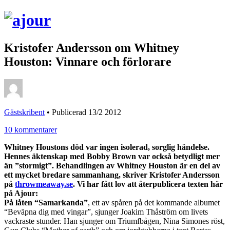
Kristofer Andersson om Whitney
Houston: Vinnare och förlorare
Gästskribent
•
Publicerad 13/2 2012
10 kommentarer
Whitney Houstons död var ingen isolerad, sorglig händelse.
Hennes äktenskap med Bobby Brown var också betydligt mer
än ”stormigt”. Behandlingen av Whitney Houston är en del av
ett mycket bredare sammanhang, skriver Kristofer Andersson
på
throwmeaway.se
. Vi har fått lov att återpublicera texten här
på Ajour:
På låten “Samarkanda”
, ett av spåren på det kommande albumet
“Beväpna dig med vingar”, sjunger Joakim Thåström om livets
vackraste stunder. Han sjunger om Triumfbågen, Nina Simones röst,