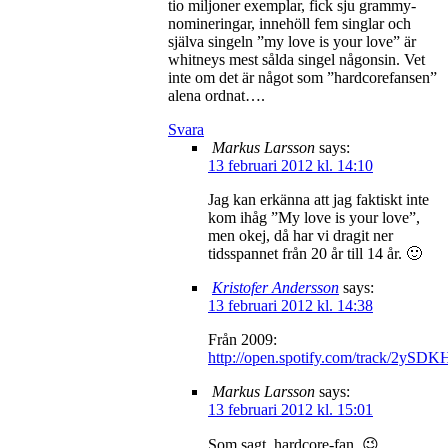
tio miljoner exemplar, fick sju grammy-
nomineringar, innehöll fem singlar och
själva singeln ”my love is your love” är
whitneys mest sålda singel någonsin. Vet
inte om det är något som ”hardcorefansen”
alena ordnat….
Svara
Markus Larsson
says:
13 februari 2012 kl. 14:10
Jag kan erkänna att jag faktiskt inte
kom ihåg ”My love is your love”,
men okej, då har vi dragit ner
tidsspannet från 20 år till 14 år. 🙂
Kristofer Andersson
says:
13 februari 2012 kl. 14:38
Från 2009:
http://open.spotify.com/track/2
Markus Larsson
says:
13 februari 2012 kl. 15:01
Som sagt, hardcore-fan. 😉