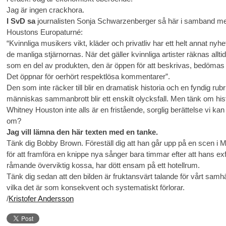
Jag är ingen crackhora.
I SvD sa
journalisten Sonja Schwarzenberger så här i samband m
Houstons Europaturné:
“Kvinnliga musikers vikt, kläder och privatliv har ett helt annat nyh
de manliga stjärnornas. När det gäller kvinnliga artister räknas allti
som en del av produkten, den är öppen för att beskrivas, bedömas
Det öppnar för oerhört respektlösa kommentarer”.
Den som inte räcker till blir en dramatisk historia och en fyndig rubr
människas sammanbrott blir ett enskilt olycksfall. Men tänk om hi
Whitney Houston inte alls är en fristående, sorglig berättelse vi kan
om?
Jag vill lämna den här texten med en tanke.
Tänk dig Bobby Brown. Föreställ dig att han går upp på en scen i M
för att framföra en knippe nya sånger bara timmar efter att hans exf
råmande överviktig kossa, har dött ensam på ett hotellrum.
Tänk dig sedan att den bilden är fruktansvärt talande för vårt samhä
vilka det är som konsekvent och systematiskt förlorar.
/
Kristofer Andersson