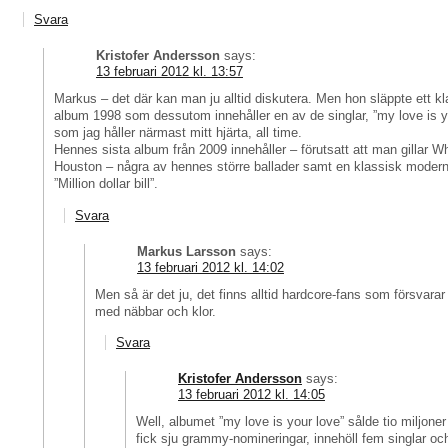
Svara
Kristofer Andersson
says:
13 februari 2012 kl. 13:57
Markus – det där kan man ju alltid diskutera. Men hon släppte ett kl
album 1998 som dessutom innehåller en av de singlar, ”my love is y
som jag håller närmast mitt hjärta, all time.
Hennes sista album från 2009 innehåller – förutsatt att man gillar W
Houston – några av hennes större ballader samt en klassisk modern 
”Million dollar bill”.
Svara
Markus Larsson
says:
13 februari 2012 kl. 14:02
Men så är det ju, det finns alltid hardcore-fans som försvarar 
med näbbar och klor.
Svara
Kristofer Andersson
says:
13 februari 2012 kl. 14:05
Well, albumet ”my love is your love” sålde tio miljone
fick sju grammy-nomineringar, innehöll fem singlar oc