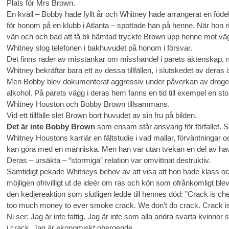
Plats för Mrs Brown.
En kväll – Bobby hade fyllt år och Whitney hade arrangerat en föd
för honom på en klubb i Atlanta – spottade han på henne. När hon 
vän och och bad att få bli hämtad tryckte Brown upp henne mot vä
Whitney slog telefonen i bakhuvudet på honom i försvar.
Det finns rader av misstankar om misshandel i parets äktenskap,
Whitney bekräftar bara ett av dessa tillfällen, i slutskedet av deras
Men Bobby blev dokumenterat aggressiv under påverkan av droge
alkohol. På parets vägg i deras hem fanns en tid till exempel en stor
Whitney Houston och Bobby Brown tillsammans.
Vid ett tillfälle slet Brown bort huvudet av sin fru på bilden.
Det är inte Bobby Brown
som ensam står ansvarig för förfallet. S
Whitney Houstons karriär en fältstudie i vad mallar, förväntningar 
kan göra med en människa. Men han var utan tvekan en del av hav
Deras – ursäkta – “stormiga” relation var omvittnat destruktiv.
Samtidigt pekade Whitneys behov av att visa att hon hade klass o
möjligen ofrivilligt ut de ideér om ras och kön som ofrånkomligt ble
den kedjereaktion som slutligen ledde till hennes död: ”Crack is ch
too much money to ever smoke crack. We don’t do crack. Crack i
Ni ser: Jag är inte fattig. Jag är inte som alla andra svarta kvinnor
i crack. Jag är ekonomiskt oberoende.