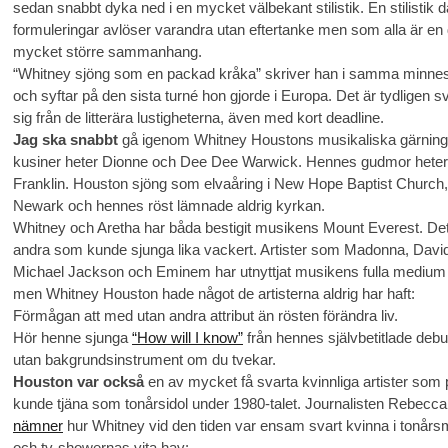
sedan snabbt dyka ned i en mycket välbekant stilistik. En stilistik d
formuleringar avlöser varandra utan eftertanke men som alla är en d
mycket större sammanhang.
“Whitney sjöng som en packad kråka” skriver han i samma minne
och syftar på den sista turné hon gjorde i Europa. Det är tydligen svå
sig från de litterära lustigheterna, även med kort deadline.
Jag ska snabbt
gå igenom Whitney Houstons musikaliska gärning
kusiner heter Dionne och Dee Dee Warwick. Hennes gudmor heter
Franklin. Houston sjöng som elvaåring i New Hope Baptist Church,
Newark och hennes röst lämnade aldrig kyrkan.
Whitney och Aretha har båda bestigit musikens Mount Everest. Det
andra som kunde sjunga lika vackert. Artister som Madonna, Davi
Michael Jackson och Eminem har utnyttjat musikens fulla medium 
men Whitney Houston hade något de artisterna aldrig har haft:
Förmågan att med utan andra attribut än rösten förändra liv.
Hör henne sjunga
“How will I know”
från hennes självbetitlade deb
utan bakgrundsinstrument om du tvekar.
Houston var också
en av mycket få svarta kvinnliga artister som p
kunde tjäna som tonårsidol under 1980-talet. Journalisten Rebecca 
nämner
hur Whitney vid den tiden var ensam svart kvinna i tonår
och tv-showernas vita hav: