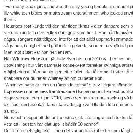
“For many black girls, she was the only young female role model p
lily-white teen bibles or mainstream entertainment who looked anyth
them”.
Houstons röst kunde vid den här tiden liknas vid en dansare som 
sekund kunde ta över vilket dansgolv som helst. Hon nådde nivåer
några, sångare nått tidigare. Inte för att det alltid uppmärksammad
sågs hon, i enighet med gällande regelverk, som en halvhjärtad pro
Men mot slutet var hon helt ensam.
När Whitney Houston
gästade Sverige i juni 2010 var hennes be
uppvisning i hur vårt samhälle konsekvent förnekar kvinnliga artist
möjligheten att få resa sig igen efter fallet. Hur tålamodet tryter så
snabbare om du heter Whitney än om du heter Bob.
”Whitneys sång är som en råmande kossa” skrev tidigare nämnde 
Expressen om hennes framträdande i Köpenhamn. I en text publice
dagar senare, den 7 juni 2010, beskriver han samma spelning så här
skillnad från tusentals fans stannade jag kvar tills den feta damen s
sjunga”.
Nunstedt medger att det är lite osmakligt. Lite längre ned i texten få
veta att Houston har gått upp “sisådär 30 pannor”.
Det är en obehaglig text – men det var andra skribenter som långt t