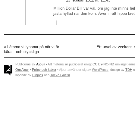
15 februari 2012 kl. 21:45
Million Dollar Bill var väl, om jag inte minns helt
jävla hyllad när den kom. Även i rätt hippa kre
«
Låtarna vi lyssnar på när vi är
Ett urval av veckans
kära – och olyckliga
Publiceras av
Ajour
• Allt material är publicerat enligt
CC BY-NC-ND
om inget ann
Om Ajour
•
Policy och kakor
•
Ajour använder sig av
WordPress
, design av
TDH
o
löpande av
Hippies
och
Jocke Gustin