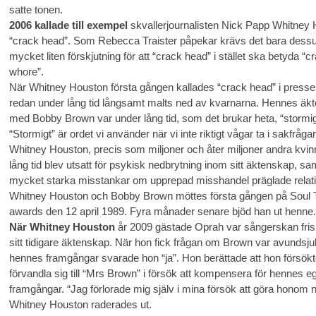
satte tonen.
2006 kallade till exempel
skvallerjournalisten Nick Papp Whitney 
“crack head”. Som Rebecca Traister påpekar krävs det bara dess
mycket liten förskjutning för att “crack head” i stället ska betyda “c
whore”.
När Whitney Houston första gången kallades “crack head” i press
redan under lång tid långsamt malts ned av kvarnarna. Hennes äk
med Bobby Brown var under lång tid, som det brukar heta, “stormig
“Stormigt” är ordet vi använder när vi inte riktigt vågar ta i sakfrågan
Whitney Houston, precis som miljoner och åter miljoner andra kvin
lång tid blev utsatt för psykisk nedbrytning inom sitt äktenskap, sa
mycket starka misstankar om upprepad misshandel präglade relat
Whitney Houston och Bobby Brown möttes första gången på Soul 
awards den 12 april 1989. Fyra månader senare bjöd han ut henne.
När Whitney Houston
år 2009 gästade Oprah var sångerskan fri
sitt tidigare äktenskap. När hon fick frågan om Brown var avundsju
hennes framgångar svarade hon “ja”. Hon berättade att hon försökt
förvandla sig till “Mrs Brown” i försök att kompensera för hennes e
framgångar. “Jag förlorade mig själv i mina försök att göra honom n
Whitney Houston raderades ut.