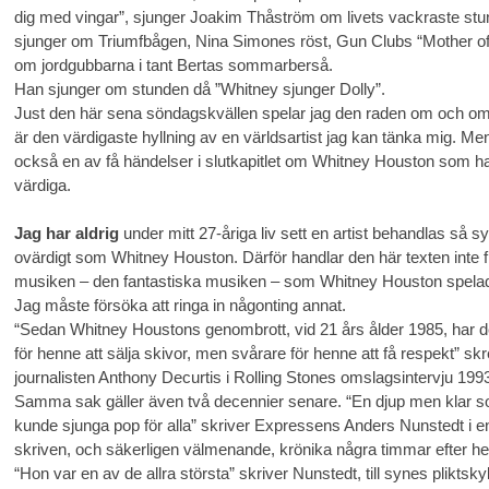
dig med vingar”, sjunger Joakim Thåström om livets vackraste stu
sjunger om Triumfbågen, Nina Simones röst, Gun Clubs “Mother of
om jordgubbarna i tant Bertas sommarberså.
Han sjunger om stunden då ”Whitney sjunger Dolly”.
Just den här sena söndagskvällen spelar jag den raden om och om
är den värdigaste hyllning av en världsartist jag kan tänka mig. Men
också en av få händelser i slutkapitlet om Whitney Houston som ha
värdiga.
Jag har aldrig
under mitt 27-åriga liv sett en artist behandlas så s
ovärdigt som Whitney Houston. Därför handlar den här texten inte
musiken – den fantastiska musiken – som Whitney Houston spelad
Jag måste försöka att ringa in någonting annat.
“Sedan Whitney Houstons genombrott, vid 21 års ålder 1985, har det
för henne att sälja skivor, men svårare för henne att få respekt” sk
journalisten Anthony Decurtis i Rolling Stones omslagsintervju 199
Samma sak gäller även två decennier senare. “En djup men klar s
kunde sjunga pop för alla” skriver Expressens Anders Nunstedt i e
skriven, och säkerligen välmenande, krönika några timmar efter h
“Hon var en av de allra största” skriver Nunstedt, till synes pliktskyld