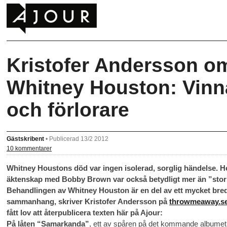
Kristofer Andersson o
Whitney Houston: Vinn
och förlorare
Gästskribent
•
Publicerad 13/2 2012
10 kommentarer
Whitney Houstons död var ingen isolerad, sorglig händelse. 
äktenskap med Bobby Brown var också betydligt mer än ”stor
Behandlingen av Whitney Houston är en del av ett mycket bre
sammanhang, skriver Kristofer Andersson på
throwmeaway.s
fått lov att återpublicera texten här på Ajour:
På låten “Samarkanda”
, ett av spåren på det kommande albume