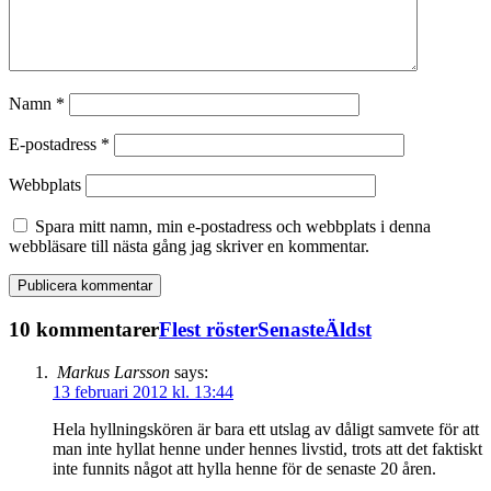
Namn
*
E-postadress
*
Webbplats
Spara mitt namn, min e-postadress och webbplats i denna
webbläsare till nästa gång jag skriver en kommentar.
10 kommentarer
Flest röster
Senaste
Äldst
Markus Larsson
says:
13 februari 2012 kl. 13:44
Hela hyllningskören är bara ett utslag av dåligt samvete för att
man inte hyllat henne under hennes livstid, trots att det faktiskt
inte funnits något att hylla henne för de senaste 20 åren.