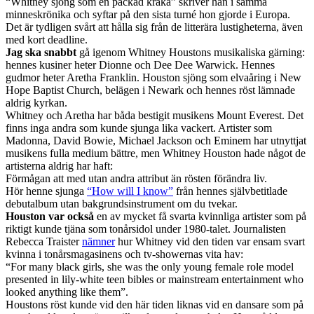
“Whitney sjöng som en packad kråka” skriver han i samma
minneskrönika och syftar på den sista turné hon gjorde i Europa.
Det är tydligen svårt att hålla sig från de litterära lustigheterna, även
med kort deadline.
Jag ska snabbt
gå igenom Whitney Houstons musikaliska gärning:
hennes kusiner heter Dionne och Dee Dee Warwick. Hennes
gudmor heter Aretha Franklin. Houston sjöng som elvaåring i New
Hope Baptist Church, belägen i Newark och hennes röst lämnade
aldrig kyrkan.
Whitney och Aretha har båda bestigit musikens Mount Everest. Det
finns inga andra som kunde sjunga lika vackert. Artister som
Madonna, David Bowie, Michael Jackson och Eminem har utnyttjat
musikens fulla medium bättre, men Whitney Houston hade något de
artisterna aldrig har haft:
Förmågan att med utan andra attribut än rösten förändra liv.
Hör henne sjunga
“How will I know”
från hennes självbetitlade
debutalbum utan bakgrundsinstrument om du tvekar.
Houston var också
en av mycket få svarta kvinnliga artister som på
riktigt kunde tjäna som tonårsidol under 1980-talet. Journalisten
Rebecca Traister
nämner
hur Whitney vid den tiden var ensam svart
kvinna i tonårsmagasinens och tv-showernas vita hav:
“For many black girls, she was the only young female role model
presented in lily-white teen bibles or mainstream entertainment who
looked anything like them”.
Houstons röst kunde vid den här tiden liknas vid en dansare som på