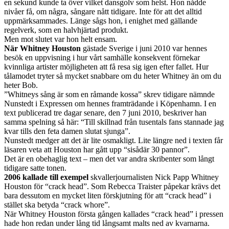
en sekund kunde ta över vilket dansgolv som helst. Hon nådde
nivåer få, om några, sångare nått tidigare. Inte för att det alltid
uppmärksammades. Länge sågs hon, i enighet med gällande
regelverk, som en halvhjärtad produkt.
Men mot slutet var hon helt ensam.
När Whitney Houston
gästade Sverige i juni 2010 var hennes
besök en uppvisning i hur vårt samhälle konsekvent förnekar
kvinnliga artister möjligheten att få resa sig igen efter fallet. Hur
tålamodet tryter så mycket snabbare om du heter Whitney än om du
heter Bob.
”Whitneys sång är som en råmande kossa” skrev tidigare nämnde
Nunstedt i Expressen om hennes framträdande i Köpenhamn. I en
text publicerad tre dagar senare, den 7 juni 2010, beskriver han
samma spelning så här: “Till skillnad från tusentals fans stannade jag
kvar tills den feta damen slutat sjunga”.
Nunstedt medger att det är lite osmakligt. Lite längre ned i texten får
läsaren veta att Houston har gått upp “sisådär 30 pannor”.
Det är en obehaglig text – men det var andra skribenter som långt
tidigare satte tonen.
2006 kallade till exempel
skvallerjournalisten Nick Papp Whitney
Houston för “crack head”. Som Rebecca Traister påpekar krävs det
bara dessutom en mycket liten förskjutning för att “crack head” i
stället ska betyda “crack whore”.
När Whitney Houston första gången kallades “crack head” i pressen
hade hon redan under lång tid långsamt malts ned av kvarnarna.