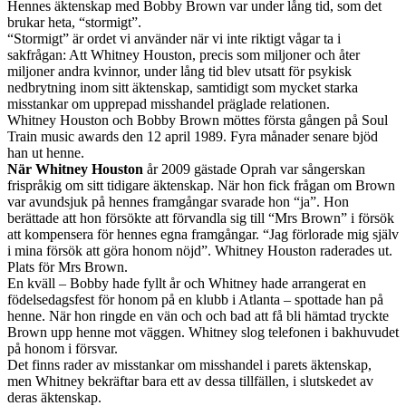
Hennes äktenskap med Bobby Brown var under lång tid, som det
brukar heta, “stormigt”.
“Stormigt” är ordet vi använder när vi inte riktigt vågar ta i
sakfrågan: Att Whitney Houston, precis som miljoner och åter
miljoner andra kvinnor, under lång tid blev utsatt för psykisk
nedbrytning inom sitt äktenskap, samtidigt som mycket starka
misstankar om upprepad misshandel präglade relationen.
Whitney Houston och Bobby Brown möttes första gången på Soul
Train music awards den 12 april 1989. Fyra månader senare bjöd
han ut henne.
När Whitney Houston
år 2009 gästade Oprah var sångerskan
frispråkig om sitt tidigare äktenskap. När hon fick frågan om Brown
var avundsjuk på hennes framgångar svarade hon “ja”. Hon
berättade att hon försökte att förvandla sig till “Mrs Brown” i försök
att kompensera för hennes egna framgångar. “Jag förlorade mig själv
i mina försök att göra honom nöjd”. Whitney Houston raderades ut.
Plats för Mrs Brown.
En kväll – Bobby hade fyllt år och Whitney hade arrangerat en
födelsedagsfest för honom på en klubb i Atlanta – spottade han på
henne. När hon ringde en vän och och bad att få bli hämtad tryckte
Brown upp henne mot väggen. Whitney slog telefonen i bakhuvudet
på honom i försvar.
Det finns rader av misstankar om misshandel i parets äktenskap,
men Whitney bekräftar bara ett av dessa tillfällen, i slutskedet av
deras äktenskap.