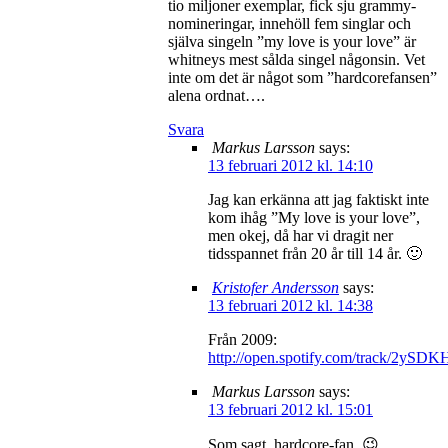
tio miljoner exemplar, fick sju grammy-
nomineringar, innehöll fem singlar och
själva singeln ”my love is your love” är
whitneys mest sålda singel någonsin. Vet
inte om det är något som ”hardcorefansen”
alena ordnat….
Svara
Markus Larsson
says:
13 februari 2012 kl. 14:10
Jag kan erkänna att jag faktiskt inte
kom ihåg ”My love is your love”,
men okej, då har vi dragit ner
tidsspannet från 20 år till 14 år. 🙂
Kristofer Andersson
says:
13 februari 2012 kl. 14:38
Från 2009:
http://open.spotify.com/track/2
Markus Larsson
says:
13 februari 2012 kl. 15:01
Som sagt, hardcore-fan. 😉