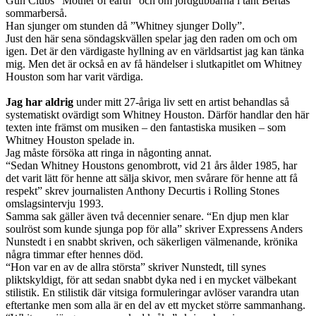
Gun Clubs “Mother of earth” och om jordgubbarna i tant Bertas
sommarberså.
Han sjunger om stunden då ”Whitney sjunger Dolly”.
Just den här sena söndagskvällen spelar jag den raden om och om
igen. Det är den värdigaste hyllning av en världsartist jag kan tänka
mig. Men det är också en av få händelser i slutkapitlet om Whitney
Houston som har varit värdiga.
Jag har aldrig
under mitt 27-åriga liv sett en artist behandlas så
systematiskt ovärdigt som Whitney Houston. Därför handlar den här
texten inte främst om musiken – den fantastiska musiken – som
Whitney Houston spelade in.
Jag måste försöka att ringa in någonting annat.
“Sedan Whitney Houstons genombrott, vid 21 års ålder 1985, har
det varit lätt för henne att sälja skivor, men svårare för henne att få
respekt” skrev journalisten Anthony Decurtis i Rolling Stones
omslagsintervju 1993.
Samma sak gäller även två decennier senare. “En djup men klar
soulröst som kunde sjunga pop för alla” skriver Expressens Anders
Nunstedt i en snabbt skriven, och säkerligen välmenande, krönika
några timmar efter hennes död.
“Hon var en av de allra största” skriver Nunstedt, till synes
pliktskyldigt, för att sedan snabbt dyka ned i en mycket välbekant
stilistik. En stilistik där vitsiga formuleringar avlöser varandra utan
eftertanke men som alla är en del av ett mycket större sammanhang.