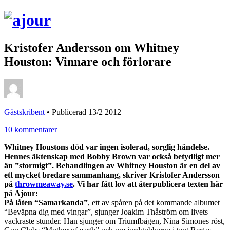
Kristofer Andersson om Whitney
Houston: Vinnare och förlorare
Gästskribent
•
Publicerad 13/2 2012
10 kommentarer
Whitney Houstons död var ingen isolerad, sorglig händelse.
Hennes äktenskap med Bobby Brown var också betydligt mer
än ”stormigt”. Behandlingen av Whitney Houston är en del av
ett mycket bredare sammanhang, skriver Kristofer Andersson
på
throwmeaway.se
. Vi har fått lov att återpublicera texten här
på Ajour:
På låten “Samarkanda”
, ett av spåren på det kommande albumet
“Beväpna dig med vingar”, sjunger Joakim Thåström om livets
vackraste stunder. Han sjunger om Triumfbågen, Nina Simones röst,