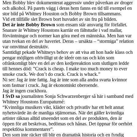
Men Bobby blev dokumenterat aggressiv under påverkan av droger
och alkohol. På parets vägg i deras hem fanns en tid till exempel en
stor bild på Whitney Houston och Bobby Brown tillsammans.
Vid ett tillfälle slet Brown bort huvudet av sin fru på bilden.
Det är inte Bobby Brown
som ensam står ansvarig för förfallet.
Snarare är Whitney Houstons karriär en fältstudie i vad mallar,
förväntningar och normer kan göra med en människa. Men han var
utan tvekan en del av haveriet. Deras – ursäkta – “stormiga” relation
var omvittnat destruktiv.
Samtidigt pekade Whitneys behov av att visa att hon hade klass och
pengar möjligen ofrivilligt ut de ideér om ras och kön som
ofrånkomligt blev en del av den kedjereaktion som slutligen ledde
till hennes död: ”Crack is cheap. I make too much money to ever
smoke crack. We don’t do crack. Crack is whack.”
Ni ser: Jag är inte fattig. Jag är inte som alla andra svarta kvinnor
som fastnar i crack. Jag är ekonomiskt oberoende.
Jag är ingen crackhora.
I SvD sa
journalisten Sonja Schwarzenberger så här i samband med
Whitney Houstons Europaturné:
“Kvinnliga musikers vikt, kläder och privatliv har ett helt annat
nyhetsvärde än de manliga stjärnornas. När det gäller kvinnliga
artister räknas alltid utseendet som en del av produkten, den är
öppen för att beskrivas, bedömas och hånas. Det öppnar för oerhört
respektlösa kommentarer”.
Den som inte räcker till blir en dramatisk historia och en fyndig