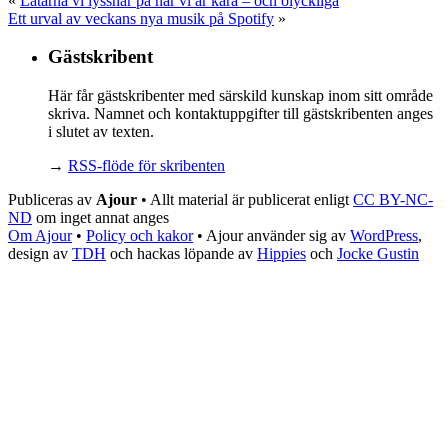
«
Låtarna vi lyssnar på när vi är kära – och olyckliga
Ett urval av veckans nya musik på Spotify
»
Gästskribent
Här får gästskribenter med särskild kunskap inom sitt område
skriva. Namnet och kontaktuppgifter till gästskribenten anges
i slutet av texten.
→
RSS-flöde för skribenten
Publiceras av
Ajour
• Allt material är publicerat enligt
CC BY-NC-
ND
om inget annat anges
Om Ajour
•
Policy och kakor
•
Ajour använder sig av
WordPress
,
design av
TDH
och hackas löpande av
Hippies
och
Jocke Gustin