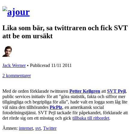
Lika som bär, sa twittraren och fick SVT
att be om ursäkt
Jack Werner
•
Publicerad 11/11 2011
2 kommentarer
Med de orden förklarade twittraren
Petter Kellgren
att
SVT Pejl
,
public services initiativ för att ”göra statistik, fakta och siffror mer
tillgängliga och begripliga för alla”, hade valt en logga som låg lite
väl nära den tillhörandes
PicPlz
, en amerikansk social
fotodelningstjänst. SVT Pejl tackade för påpekandet, förklarade att
det rörde sig om ett misstag och gick
tillbaka till ritbordet
.
Ämnen:
internet
,
svt
,
Twitter