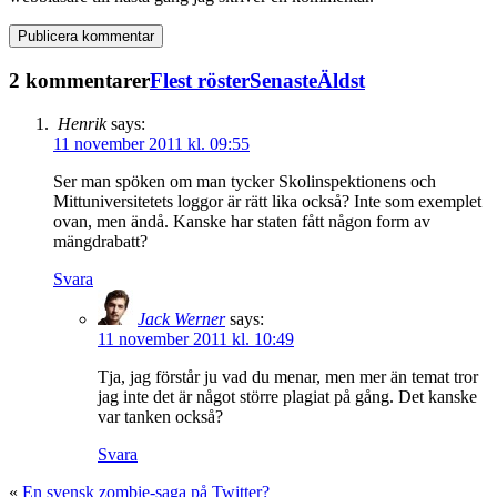
2 kommentarer
Flest röster
Senaste
Äldst
Henrik
says:
11 november 2011 kl. 09:55
Ser man spöken om man tycker Skolinspektionens och
Mittuniversitetets loggor är rätt lika också? Inte som exemplet
ovan, men ändå. Kanske har staten fått någon form av
mängdrabatt?
Svara
Jack Werner
says:
11 november 2011 kl. 10:49
Tja, jag förstår ju vad du menar, men mer än temat tror
jag inte det är något större plagiat på gång. Det kanske
var tanken också?
Svara
«
En svensk zombie-saga på Twitter?