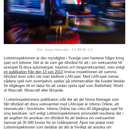
Foto: Sergey Galyonkin – CC BY-NC 2.0
Lotteriinspektionen är den myndighet i Sverige som hanterar frågor kring
spel och lotterier. Det är de som ger tillstånd för att i sin verksamhet till
exempel få driva automatspel, kasinon och bingoverksamhet, men enligt
en publikation från den 13 juni 2013
önskar inspektionen att samma
tillstånd även söks när man bedriver LAN-spel. Med LAN-spel menas
sådana spel som exempelvis spelas på internetcaféer där kunder betalar
för tillgången till en dator för att sedan spela spel som Battlefield, World
of Warcraft, Minecraft eller liknande.
I Lotteriinspektionens publikation står det att det första företaget som
fått tillstånd att driva verksamhet med LAN-spel är Inferno Online, ett
internetcafé i Stockholm. Inferno Online har cirka 45 tillgängliga spel för
sina besökare, och enligt Lotteriinspektionens prismodell resulterar det i
att avgiften för ansökan om tillstånd för att bedriva sin verksamhet
hamnar på 35 000 kronor för en tvåårsperiod. Ajour har pratat med
Lotteriinspektionen som berättar att det är frivilligt att ansöka om