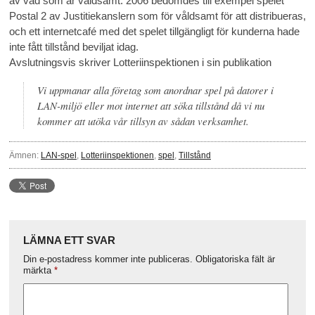
av vad som är våldsamt. 2006 bedömdes till exempel spelet
Postal 2 av Justitiekanslern som för våldsamt för att distribueras,
och ett internetcafé med det spelet tillgängligt för kunderna hade
inte fått tillstånd beviljat idag.
Avslutningsvis skriver Lotteriinspektionen i sin publikation
Vi uppmanar alla företag som anordnar spel på datorer i
LAN-miljö eller mot internet att söka tillstånd då vi nu
kommer att utöka vår tillsyn av sådan verksamhet.
Ämnen:
LAN-spel
,
Lotteriinspektionen
,
spel
,
Tillstånd
LÄMNA ETT SVAR
Din e-postadress kommer inte publiceras.
Obligatoriska fält är
märkta
*