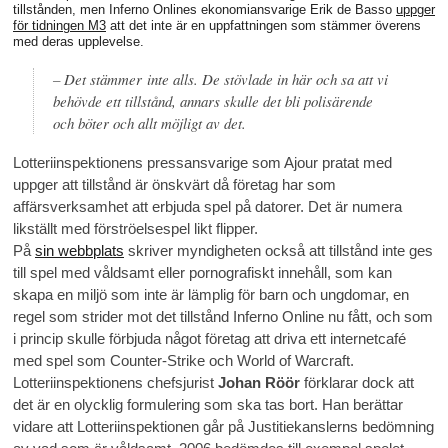
tillstånden, men Inferno Onlines ekonomiansvarige Erik de Basso
uppger
för tidningen M3
att det inte är en uppfattningen som stämmer överens
med deras upplevelse.
– Det stämmer inte alls. De stövlade in här och sa att vi
behövde ett tillstånd, annars skulle det bli polisärende
och böter och allt möjligt av det.
Lotteriinspektionens pressansvarige som Ajour pratat med
uppger att tillstånd är önskvärt då företag har som
affärsverksamhet att erbjuda spel på datorer. Det är numera
likställt med förströelsespel likt flipper.
På
sin webbplats
skriver myndigheten också att tillstånd inte ges
till spel med våldsamt eller pornografiskt innehåll, som kan
skapa en miljö som inte är lämplig för barn och ungdomar, en
regel som strider mot det tillstånd Inferno Online nu fått, och som
i princip skulle förbjuda något företag att driva ett internetcafé
med spel som Counter-Strike och World of Warcraft.
Lotteriinspektionens chefsjurist
Johan Röör
förklarar dock att
det är en olycklig formulering som ska tas bort. Han berättar
vidare att Lotteriinspektionen går på Justitiekanslerns bedömning