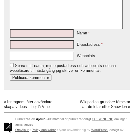
Namn
*
E-postadress
*
Webbplats
Spara mitt namn, min e-postadress och webbplats i denna
webbläsare till nästa gång jag skriver en kommentar.
«
Instagram låter användare
Wikipedias grundare förnekar
skapa videos – hejdå Vine
att de letar efter Snowden
»
Publiceras av
Ajour
• Allt material är publicerat enligt
CC BY-NC-ND
om inget
annat anges
Om Ajour
•
Policy och kakor
•
Ajour använder sig av
WordPress
, design av