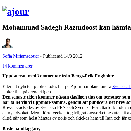
Mohammad Sadegh Razmdoost kan hämtas a
Sofia Mirjamsdotter
•
Publicerad 14/3 2012
14 kommentarer
Uppdaterat, med kommentar från Bengt-Erik Engholm:
Efter att nyheten publicerades här på Ajour har bland andra
Svenska 
tänker titta på ärendet igen.
Den senaste tiden kommer nästan dagligen tips om personer som a
här fallet vill vi uppmärksamma, genom att publicera det brev s
Brevet skickades av Svenska PEN och Svenska Författarförbundets sekti
en ny advokat. Men i förra veckan tog Migrationsverket beslutet att
alltså när som helst hämtas av polis och skickas hem till Iran och fänge
Bäste handläggare,