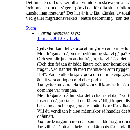
Det finns en rad orsaker till att vi inte kan skriva om alla,
Och precis som du säger – gör vi det för ofta slutar folk 
kanske man reagerar? Det här är inte lätt, känslan av tota
Vad gäller migrationsverkets ”bättre bedömning” kan det
Svara
Carina Svendsen
says:
15 mars 2012 kl. 12:42
Självklart kan det vara så att ni gör en annan bedö
Men frågan är då, vems bedömning ska vi gå på? Ska 
Och sen blir ju den andra frågan, ska vi ”lösa det h
(Och den frågan är både lättare och mer komplex än v
frågan, vad händer då med människor som bygger stor
”fel”. Vad skulle du själv göra om du inte engagera
än att vara antingen ond eller god.)
Jag tycker att vartenda själ som vill komma hit ska
dom inte var tvungna.
Men frågan är då hur stor del vi har i det där ”var
Inser du någonstans att det får en väldigt imperiali
bestämma, och engagera dig i människor för vilka di
Vill du verkligen hjälpa människor så handlar det 
ohållbart.
Jag hörde någon häromdan som ställde frågan om n
Jag vill påstå att alla krig har utkämpats för land/ti