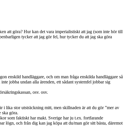
n att göra? Hur kan det vara imperialistiskt att jag (som inte hör till
enbarligen tycker att jag gör fel, hur tycker du att jag ska göra
ut någon enskild handläggare, och om man fråga enskilda handläggare så
 inte jobba undan alla ärenden, ett sådant systemfel jobbar sig
Försäkringskassan, osv. osv.
är i lika stor utsträckning mitt, men skillnaden är att du gör ”mer av
 ska göra.
kor som faktiskt har makt. Sverige har ju t.ex. fortfarande
nbar lögn, och från dig kan jag köpa att du/man gör sitt bästa, däremot