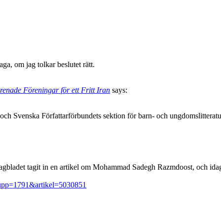
ga, om jag tolkar beslutet rätt.
renade Föreningar för ett Fritt Iran
says:
ENs och Svenska Författarförbundets sektion för barn- och ungdomslitte
 Dagbladet tagit in en artikel om Mohammad Sadegh Razmdoost, och idag
grupp=1791&artikel=5030851