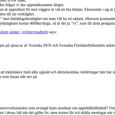
ktiskt HAR makt.
vilka frågor vi ska uppmärksamma längre.
som är uppenbart fel mot väggen är väl en bra början. Ekonomin i sig är 
n till sin verklighet.
et” mot främlingsfientlighet om man vill ha ett sådant, eftersom kostnade
ktingbarn kostar 4000kr/dygn, så är det ju ”vi”, som får dom pengarna, 
sedom väntar | nyheternadirekt
says:
 på ajour.se av Svenska PEN och Svenska Författarförbundets sektion 
 att människor med ädla uppsåt och demokratiska värderingar inte har någo
a som fanan slår ner på.
ionsöverdonstolen som avslagit hans ansökan om uppehållstillstånd? Om 
i dessa fall när det gäller liv, men texten får två skilda meningar när d