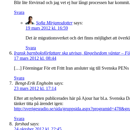
Blir lite förvirrad och jag vet ej hur långt processen har kommit.
Svara
Sofia Mirjamsdotter
says:
19 mars 2012 kl. 16:59
Det är migrationsverket och det finns möjlighet att överkla
Svara
Iransk barnboksförfattare ska utvisas, fängelsedom väntar – Fö
17 mars 2012 kl. 08:44
[…] Föreningar För ett Fritt Iran ansluter sig till Svenska P
Svara
Bengt-Erik Engholm
says:
23 mars 2012 kl. 17:14
Efter att nyheten publicerades här på Ajour har bl.a. Svenska
tänker titta på ärendet igen:
http://sverigesradio.se/sida/gruppsida.aspx?programid=478&
Svara
farshad
says:
24 oktober 2012 kl. 22:45