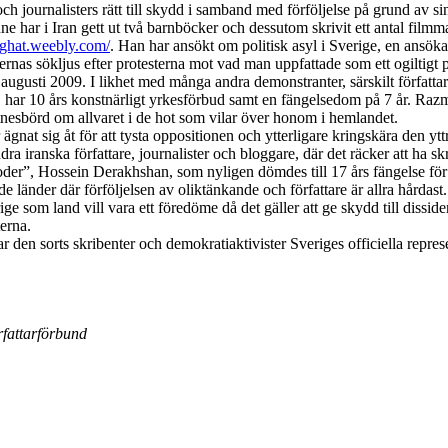
 journalisters rätt till skydd i samband med förföljelse på grund av si
r i Iran gett ut två barnböcker och dessutom skrivit ett antal film
ighat.weebly.com/
. Han har ansökt om politisk asyl i Sverige, en ansökan 
rnas sökljus efter protesterna mot vad man uppfattade som ett ogiltigt
augusti 2009. I likhet med många andra demonstranter, särskilt författare
 har 10 års konstnärligt yrkesförbud samt en fängelsedom på 7 år. Razmd
 vittnesbörd om allvaret i de hot som vilar över honom i hemlandet.
t sig åt för att tysta oppositionen och ytterligare kringskära den yttr
ra iranska författare, journalister och bloggare, där det räcker att ha skr
er”, Hossein Derakhshan, som nyligen dömdes till 17 års fängelse för at
länder där förföljelsen av oliktänkande och författare är allra hårdast.
ge som land vill vara ett föredöme då det gäller att ge skydd till disside
erna.
sorts skribenter och demokratiaktivister Sveriges officiella representant
rfattarförbund