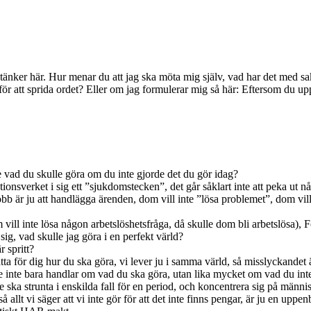
 tänker här. Hur menar du att jag ska möta mig själv, vad har det med sake
för att sprida ordet? Eller om jag formulerar mig så här: Eftersom du upp
ade vad du skulle göra om du inte gjorde det du gör idag?
rationsverket i sig ett ”sjukdomstecken”, det går såklart inte att peka 
obb är ju att handlägga ärenden, dom vill inte ”lösa problemet”, dom vill
vill inte lösa någon arbetslöshetsfråga, då skulle dom bli arbetslösa), 
a sig, vad skulle jag göra i en perfekt värld?
r spritt?
rätta för dig hur du ska göra, vi lever ju i samma värld, så misslyckandet 
 inte bara handlar om vad du ska göra, utan lika mycket om vad du inte
 ska strunta i enskilda fall för en period, och koncentrera sig på männis
llt vi säger att vi inte gör för att det inte finns pengar, är ju en uppe