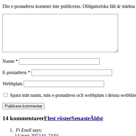
Din e-postadress kommer inte publiceras.
Obligatoriska fält är märkta
Namn
*
E-postadress
*
Webbplats
Spara mitt namn, min e-postadress och webbplats i denna webbläsa
14 kommentarer
Flest röster
Senaste
Äldst
Pi Enell
says:
14 mars 2012 kl. 23:01