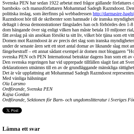
Svenska PEN har sedan 1922 arbetat med frågor gällande författares och
barnboks- och manusförfattaren Mohammad Sadegh Razmdoost. Denne ha
politiska inslag, som återfinns på webbadressen
http://darmasire-hagh
Razmdoost hör till de skribenter som hamnade i de iranska myndighete
deltagit i dessa demonstrationer fängslades han och förhördes den 1-8 
dom hängande över sig enligt vilken han måste betala 10 miljoner rial,
fått avslag på sin ansökan försökt ta sitt liv, vilket bör tjäna som ett
Domen mot Razmdoost är av precis det slag som iranska myndigheter ägna
under de senaste åren sett ett stort antal domar av liknande slag mot and
fängelsestraff – ett annat sådant exempel är domen mot bloggaren ”Hod
svenska PEN och PEN International betraktar dagens Iran som ett av de 
Den svenska regeringen har vid upprepade tillfällen slagit fast att Sveri
deklarationen utnämns till en av de grundläggande mänskliga rättighet
Det är vår uppfattning att Mohammad Sadegh Razmdoost representerar den 
Med vänliga hälsningar
Ola Larsmo
Ordförande, Svenska PEN
Kajsa Gordan
Ordförande, Sektionen för Barn- och ungdomslitteratur i Sveriges Fö
Lämna ett svar