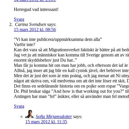
Herregud vad intressant!
Svara
Carina Svendsen
says:
15 mars 2012 kl. 08:56
”Vi kan inte publicera/uppmärksamma dem alla”
Varför inte?
Kan det vara så att Migrationsverket faktiskt är bättre på att
Jag vet ju att människor kan komma till Sverige genom att av rät
enormt skyddsbehov just Du har..”
Man får ju komma hit om man har jobb, och eftersom det iaf är en
Alltså, jag inser att jag blir en kall cynisk jävel, det behöver int
Men det är just det som är min poäng, och jag menar att Ni utnytt
något att skriva om, väl medvetna om att det inte löser ett skit, D
Det finns en sedelärande historia om en pojke som ropar ”Varge
Dr. Phil brukar säga ”And how is that working out for you?” till 
Antingen har man ”fel” åsikter, eller så använder man fel metode
Svara
Sofia Mirjamsdotter
says:
15 mars 2012 kl. 11:35