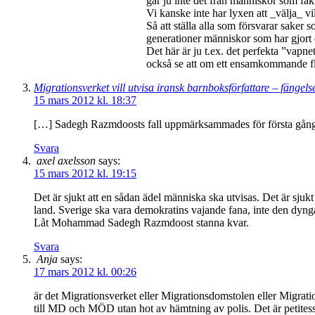
går ju inte det från människor som fa
Vi kanske inte har lyxen att _välja_ 
Så att ställa alla som försvarar saker 
generationer människor som har gjort de
Det här är ju t.ex. det perfekta ”vapn
också se att om ett ensamkommande fly
Migrationsverket vill utvisa iransk barnboksförfattare – fängel
15 mars 2012 kl. 18:37
[…] Sadegh Razmdoosts fall uppmärksammades för första gången
Svara
axel axelsson
says:
15 mars 2012 kl. 19:15
Det är sjukt att en sådan ädel människa ska utvisas. Det är sjukt
land. Sverige ska vara demokratins vajande fana, inte den dyng
Låt Mohammad Sadegh Razmdoost stanna kvar.
Svara
Anja
says:
17 mars 2012 kl. 00:26
är det Migrationsverket eller Migrationsdomstolen eller Migrat
till MD och MÖD utan hot av hämtning av polis. Det är petitesser 