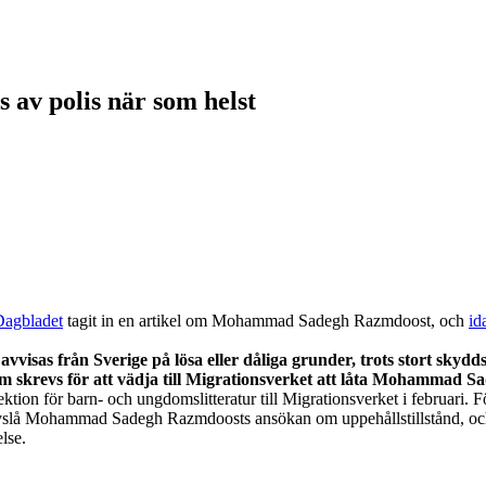
v polis när som helst
Dagbladet
tagit in en artikel om Mohammad Sadegh Razmdoost, och
id
vvisas från Sverige på lösa eller dåliga grunder, trots stort sky
om skrevs för att vädja till Migrationsverket att låta Mohammad S
on för barn- och ungdomslitteratur till Migrationsverket i februari. Fö
 avslå Mohammad Sadegh Razmdoosts ansökan om uppehållstillstånd, och i
lse.