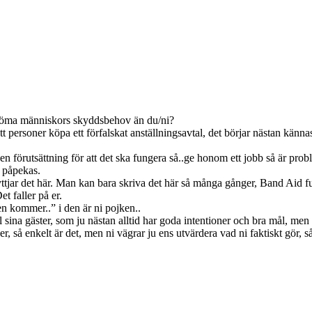
 bedöma människors skyddsbehov än du/ni?
t personer köpa ett förfalskat anställningsavtal, det börjar nästan känna
 förutsättning för att det ska fungera så..ge honom ett jobb så är probl
e påpekas.
jar det här. Man kan bara skriva det här så många gånger, Band Aid funger
et faller på er.
n kommer..” i den är ni pojken..
sina gäster, som ju nästan alltid har goda intentioner och bra mål, men 
r, så enkelt är det, men ni vägrar ju ens utvärdera vad ni faktiskt gör, 