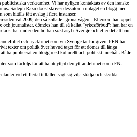
n publicistiska verksamhet. Vi har nyligen kontaktats av den iranske
manus. Sadegh Razmdoost skriver dessutom i nuläget en blogg med
som hittills fått avslag i flera instanser.
 presidentval 2009, den så kallade ”gröna vågen”. Eftersom han öppet
 och journalister, dömdes han till så kallat ”yrkesförbud”: han har en
oost har under den tid han sökt asyl i Sverige och efter det att han
andefrihet och tryckfrihet som vi i Sverige tar för given. PEN har
ivit texter om politik över huvud taget för att dömas till långa
t ha publicerat en blogg med kulturellt och politiskt innehåll. Både
nter som förföljs för att ha utnyttjat den yttrandefrihet som i FN-
er vid ett flertal tillfällen sagt sig vilja stödja och skydda.