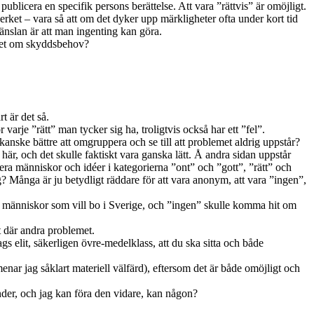
t publicera en specifik persons berättelse. Att vara ”rättvis” är omöjligt.
erket – vara så att om det dyker upp märkligheter ofta under kort tid
känslan är att man ingenting kan göra.
rket om skyddsbehov?
t är det så.
arje ”rätt” man tycker sig ha, troligtvis också har ett ”fel”.
kanske bättre att omgruppera och se till att problemet aldrig uppstår?
här, och det skulle faktiskt vara ganska lätt. Å andra sidan uppstår
era människor och idéer i kategorierna ”ont” och ”gott”, ”rätt” och
g? Många är ju betydligt räddare för att vara anonym, att vara ”ingen”,
ner människor som vill bo i Sverige, och ”ingen” skulle komma hit om
t där andra problemet.
gs elit, säkerligen övre-medelklass, att du ska sitta och både
ar jag såklart materiell välfärd), eftersom det är både omöjligt och
er, och jag kan föra den vidare, kan någon?