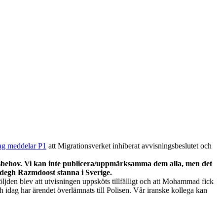
ag meddelar P1
att Migrationsverket inhiberat avvisningsbeslutet och
ddsbehov. Vi kan inte publicera/uppmärksamma dem alla, men det
adegh Razmdoost stanna i Sverige.
ljden blev att utvisningen uppsköts tillfälligt och att Mohammad fick
dag har ärendet överlämnats till Polisen. Vår iranske kollega kan