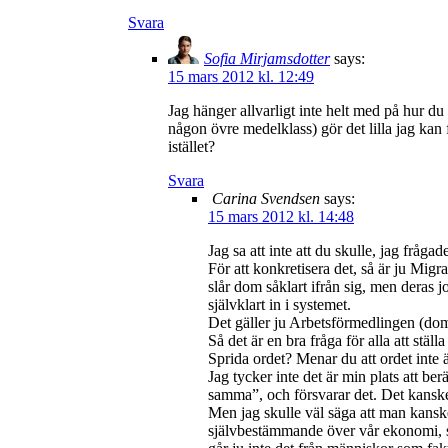
Svara
Sofia Mirjamsdotter
says:
15 mars 2012 kl. 12:49
Jag hänger allvarligt inte helt med på hur du
någon övre medelklass) gör det lilla jag kan 
istället?
Svara
Carina Svendsen
says:
15 mars 2012 kl. 14:48
Jag sa att inte att du skulle, jag fråg
För att konkretisera det, så är ju Mig
slår dom såklart ifrån sig, men deras j
självklart in i systemet.
Det gäller ju Arbetsförmedlingen (dom 
Så det är en bra fråga för alla att ställ
Sprida ordet? Menar du att ordet inte ä
Jag tycker inte det är min plats att be
samma”, och försvarar det. Det kanske
Men jag skulle väl säga att man kanske
självbestämmande över vår ekonomi, så a