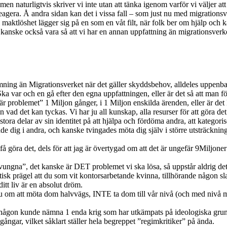
 men naturligtvis skriver vi inte utan att tänka igenom varför vi väljer at
reagera. Å andra sidan kan det i vissa fall – som just nu med migrationsv
l maktlöshet lägger sig på en som en våt filt, när folk ber om hjälp och 
 kanske också vara så att vi har en annan uppfattning än migrationsve
mning än Migrationsverket när det gäller skyddsbehov, alldeles uppenbar
var och en gå efter den egna uppfattningen, eller är det så att man för v
är problemet” 1 Miljon gånger, i 1 Miljon enskilda ärenden, eller är det 
ad det kan tyckas. Vi har ju all kunskap, alla resurser för att göra det 
a delar av sin identitet på att hjälpa och fördöma andra, att kategoris
de dig i andra, och kanske tvingades möta dig själv i större utsträcknin
 få göra det, dels för att jag är övertygad om att det är ungefär 9Miljo
 tvungna”, det kanske är DET problemet vi ska lösa, så uppstår aldrig de
stisk prägel att du som vit kontorsarbetande kvinna, tillhörande någon sla
tt liv är en absolut dröm.
ju om att möta dom halvvägs, INTE ta dom till vår nivå (och med nivå men
ågon kunde nämna 1 enda krig som har utkämpats på ideologiska grund
llgångar, vilket såklart ställer hela begreppet ”regimkritiker” på ända.