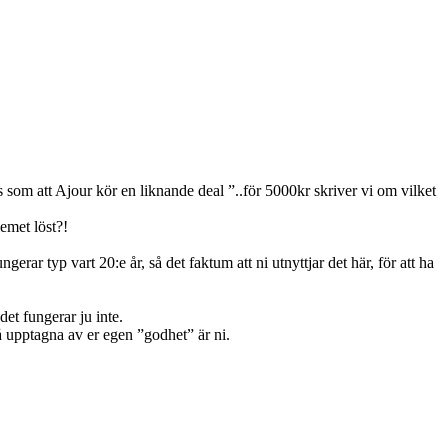
s som att Ajour kör en liknande deal ”..för 5000kr skriver vi om vilket
emet löst?!
ar typ vart 20:e år, så det faktum att ni utnyttjar det här, för att ha
det fungerar ju inte.
så upptagna av er egen ”godhet” är ni.