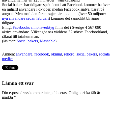
användarna mer än 125 miljarder ”vänskapsband”.
Social bakers har tidigare spekulerat i att Facebook kommer ha över
en miljard användare i oktober, medan Facebook själva gissat på
augusti. Men med den farten sajten är uppe i nu (över 50 miljoner
nya användare sedan februari
) kommer det sannolikt bli ännu
tidigare.
Enligt
Facebooks annonsverktyg
finns det i Sverige 4 567 080
aktiva användare. Vilket gör oss världens 32 största Facebookland,
räknat till totalsumman.
(läs mer:
Social bakers
,
Mashable
)
Ämnen:
användare
,
facebook
,
ökning
,
rekord
,
social bakers
,
sociala
medier
Lämna ett svar
Din e-postadress kommer inte publiceras.
Obligatoriska fält är
märkta
*