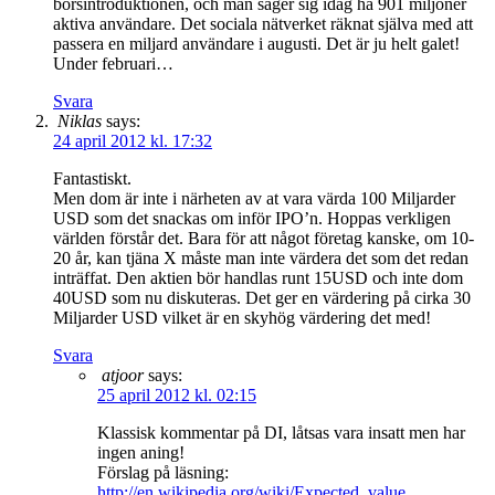
börsintroduktionen, och man säger sig idag ha 901 miljoner
aktiva användare. Det sociala nätverket räknat själva med att
passera en miljard användare i augusti. Det är ju helt galet!
Under februari…
Svara
Niklas
says:
24 april 2012 kl. 17:32
Fantastiskt.
Men dom är inte i närheten av at vara värda 100 Miljarder
USD som det snackas om inför IPO’n. Hoppas verkligen
världen förstår det. Bara för att något företag kanske, om 10-
20 år, kan tjäna X måste man inte värdera det som det redan
inträffat. Den aktien bör handlas runt 15USD och inte dom
40USD som nu diskuteras. Det ger en värdering på cirka 30
Miljarder USD vilket är en skyhög värdering det med!
Svara
atjoor
says:
25 april 2012 kl. 02:15
Klassisk kommentar på DI, låtsas vara insatt men har
ingen aning!
Förslag på läsning:
http://en.wikipedia.org/wiki/Expected_value