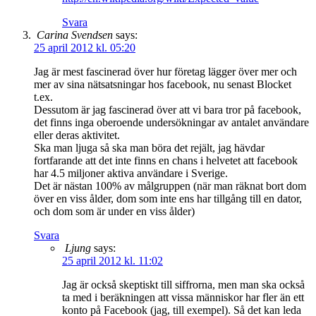
Svara
Carina Svendsen
says:
25 april 2012 kl. 05:20
Jag är mest fascinerad över hur företag lägger över mer och
mer av sina nätsatsningar hos facebook, nu senast Blocket
t.ex.
Dessutom är jag fascinerad över att vi bara tror på facebook,
det finns inga oberoende undersökningar av antalet användare
eller deras aktivitet.
Ska man ljuga så ska man böra det rejält, jag hävdar
fortfarande att det inte finns en chans i helvetet att facebook
har 4.5 miljoner aktiva användare i Sverige.
Det är nästan 100% av målgruppen (när man räknat bort dom
över en viss ålder, dom som inte ens har tillgång till en dator,
och dom som är under en viss ålder)
Svara
Ljung
says:
25 april 2012 kl. 11:02
Jag är också skeptiskt till siffrorna, men man ska också
ta med i beräkningen att vissa människor har fler än ett
konto på Facebook (jag, till exempel). Så det kan leda