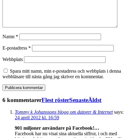
Namn
*
E-postadress
*
Webbplats
Spara mitt namn, min e-postadress och webbplats i denna
webbläsare till nästa gång jag skriver en kommentar.
6 kommentarer
Flest röster
Senaste
Äldst
Tommy k Johanssons blogg om datorer & Internet
says:
24 april 2012 kl. 16:59
901 miljoner användare på Facebook!…
Facebook har nu visat sina aktuella siffror, i och med