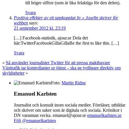
till högre siffror (som är lika felaktiga för den delen).
Svara
Positiva effekter av ett uppkopplat liv « Josefin skriver för
webben
says:
21 september 2012 kl. 23:19
[…] Facebook-statistik, ajour.se Dela det
här:TwitterFacebookGillaGillaBe the first to like this. […]
Svara
«
Så använder journalister Twitter för att pressa makthavare
Västtrafik tar kontrollanter ur tjänst – ska ge tydligare direktiv om
skyldigheter
»
Foto:
Martin Ridne
Emanuel Karlsten
Journalist och konsult inom sociala medier. Föreläser, utbildar
och skriver om saker som är digitala och sociala. Krönikor i
DN varannan vecka. emanuel@ajour.se
emanuelkarlsten.se
Följ @emanuelkarlsten