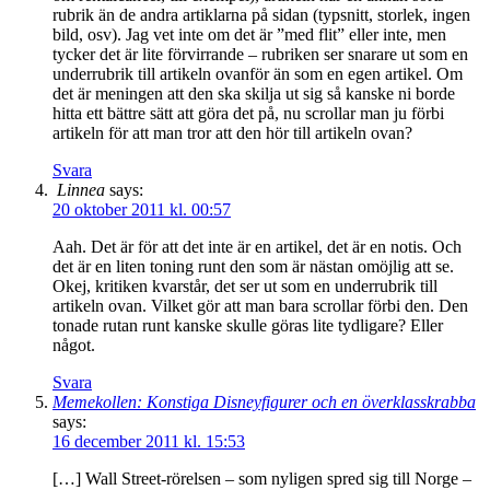
rubrik än de andra artiklarna på sidan (typsnitt, storlek, ingen
bild, osv). Jag vet inte om det är ”med flit” eller inte, men
tycker det är lite förvirrande – rubriken ser snarare ut som en
underrubrik till artikeln ovanför än som en egen artikel. Om
det är meningen att den ska skilja ut sig så kanske ni borde
hitta ett bättre sätt att göra det på, nu scrollar man ju förbi
artikeln för att man tror att den hör till artikeln ovan?
Svara
Linnea
says:
20 oktober 2011 kl. 00:57
Aah. Det är för att det inte är en artikel, det är en notis. Och
det är en liten toning runt den som är nästan omöjlig att se.
Okej, kritiken kvarstår, det ser ut som en underrubrik till
artikeln ovan. Vilket gör att man bara scrollar förbi den. Den
tonade rutan runt kanske skulle göras lite tydligare? Eller
något.
Svara
Memekollen: Konstiga Disneyfigurer och en överklasskrabba
says:
16 december 2011 kl. 15:53
[…] Wall Street-rörelsen – som nyligen spred sig till Norge –