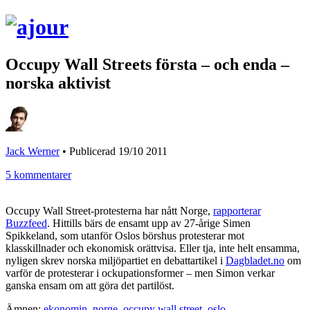
Occupy Wall Streets första – och enda –
norska aktivist
Jack Werner
•
Publicerad 19/10 2011
5 kommentarer
Occupy Wall Street-protesterna har nått Norge,
rapporterar
Buzzfeed
. Hittills bärs de ensamt upp av 27-årige Simen
Spikkeland, som utanför Oslos börshus protesterar mot
klasskillnader och ekonomisk orättvisa. Eller tja, inte helt ensamma,
nyligen skrev norska miljöpartiet en debattartikel i
Dagbladet.no
om
varför de protesterar i ockupationsformer – men Simon verkar
ganska ensam om att göra det partilöst.
Ämnen:
ekonomin
,
norge
,
occupy wall street
,
oslo