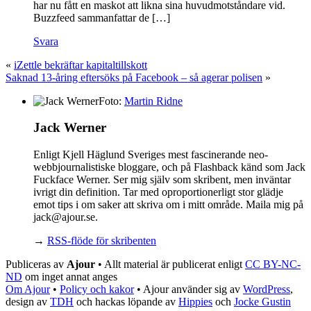
har nu fått en maskot att likna sina huvudmotståndare vid.
Buzzfeed sammanfattar de […]
Svara
«
iZettle bekräftar kapitaltillskott
Saknad 13-åring eftersöks på Facebook – så agerar polisen
»
Foto:
Martin Ridne
Jack Werner
Enligt Kjell Häglund Sveriges mest fascinerande neo-
webbjournalistiske bloggare, och på Flashback känd som Jack
Fuckface Werner. Ser mig själv som skribent, men inväntar
ivrigt din definition. Tar med oproportionerligt stor glädje
emot tips i om saker att skriva om i mitt område. Maila mig på
jack@ajour.se.
→
RSS-flöde för skribenten
Publiceras av
Ajour
• Allt material är publicerat enligt
CC BY-NC-
ND
om inget annat anges
Om Ajour
•
Policy och kakor
•
Ajour använder sig av
WordPress
,
design av
TDH
och hackas löpande av
Hippies
och
Jocke Gustin