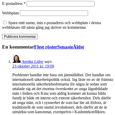
E-postadress
*
Webbplats
Spara mitt namn, min e-postadress och webbplats i denna
webbläsare till nästa gång jag skriver en kommentar.
En kommentar
Flest röster
Senaste
Äldst
Annika Lidne
says:
23 oktober 2011 kl. 19:09
Problemet handlar inte bara om jämställdhet. Det handlar om
internationell säkerhetspolitik också. Jag läste en av de främsta
internationella säkerhetsbedömarna för några år sedan som
uttalade sig att det enorma överskottet av unga lågutbildade
män i Indien och Kina som aldrig kommer att kunna bilda
familj är både ett internt och externt säkerhetshot. Dels därför
att unga män, och i synnerhet de som har lite att förlora, är
traditionellt de som startat revolutioner, dels därför att de är
utmärkta som kanonmat, exempelvis i Kashmirkonflikten.