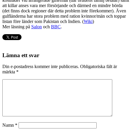
kostnader vid arrangerade giftermål (där brudens familj betalar) samt
att killar anses vara mer försörjande och därmed en mindre börda
(det finns dock regioner där detta problem inte förekommer). Även
gulfländerna har stora problem med ration kvinnor/män och toppar
listan före länder som Pakistan och Indien. (
Wiki
)
Mer läsning på
Salon
och
BBC
.
Lämna ett svar
Din e-postadress kommer inte publiceras.
Obligatoriska fält är
märkta
*
Namn
*