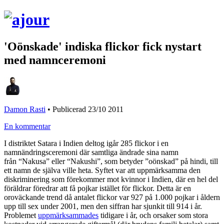
'Oönskade' indiska flickor fick nystart
med namnceremoni
Damon Rasti
•
Publicerad 23/10 2011
En kommentar
I distriktet Satara i Indien deltog igår 285 flickor i en
namnändringsceremoni där samtliga ändrade sina namn
från “Nakusa” eller “Nakushi”, som betyder ”oönskad” på hindi, till
ett namn de själva ville heta. Syftet var att uppmärksamma den
diskriminering som förekommer mot kvinnor i Indien, där en hel del
föräldrar föredrar att få pojkar istället för flickor. Detta är en
oroväckande trend då antalet flickor var 927 på 1.000 pojkar i åldern
upp till sex under 2001, men den siffran har sjunkit till 914 i år.
Problemet
uppmärksammades
tidigare i år, och orsaker som stora