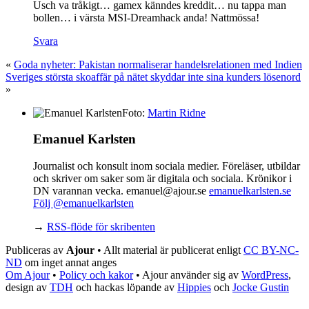
Usch va tråkigt… gamex känndes kreddit… nu tappa man
bollen… i värsta MSI-Dreamhack anda! Nattmössa!
Svara
«
Goda nyheter: Pakistan normaliserar handelsrelationen med Indien
Sveriges största skoaffär på nätet skyddar inte sina kunders lösenord
»
Foto:
Martin Ridne
Emanuel Karlsten
Journalist och konsult inom sociala medier. Föreläser, utbildar
och skriver om saker som är digitala och sociala. Krönikor i
DN varannan vecka. emanuel@ajour.se
emanuelkarlsten.se
Följ @emanuelkarlsten
→
RSS-flöde för skribenten
Publiceras av
Ajour
• Allt material är publicerat enligt
CC BY-NC-
ND
om inget annat anges
Om Ajour
•
Policy och kakor
•
Ajour använder sig av
WordPress
,
design av
TDH
och hackas löpande av
Hippies
och
Jocke Gustin