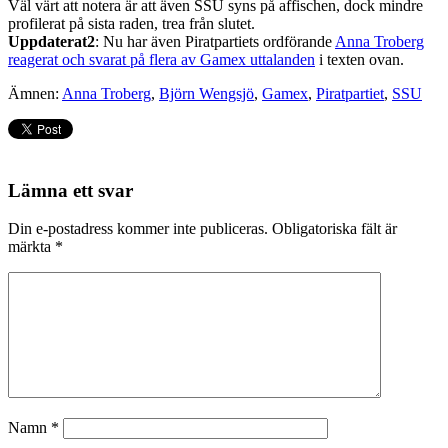
Väl värt att notera är att även SSU syns på affischen, dock mindre
profilerat på sista raden, trea från slutet.
Uppdaterat2
: Nu har även Piratpartiets ordförande
Anna Troberg
reagerat och svarat på flera av Gamex uttalanden
i texten ovan.
Ämnen:
Anna Troberg
,
Björn Wengsjö
,
Gamex
,
Piratpartiet
,
SSU
Lämna ett svar
Din e-postadress kommer inte publiceras.
Obligatoriska fält är
märkta
*
Namn
*