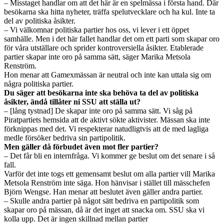
– Misstaget handlar om att det här är en spelmässa i första hand. Där
besökarna ska hitta nyheter, träffa spelutvecklare och ha kul. Inte ta
del av politiska åsikter.
– Vi välkomnar politiska partier hos oss, vi lever i ett öppet
samhälle. Men i det här fallet handlar det om ett parti som skapar oro
för våra utställare och sprider kontroversiella åsikter. Etablerade
partier skapar inte oro på samma sätt, säger Marika Metsola
Renström.
Hon menar att Gamexmässan är neutral och inte kan uttala sig om
några politiska partier.
Du säger att besökarna inte ska behöva ta del av politiska
åsikter, ändå tillåter ni SSU att ställa ut?
– [lång tystnad] De skapar inte oro på samma sätt. Vi såg på
Piratpartiets hemsida att de aktivt sökte aktivister. Mässan ska inte
förknippas med det. Vi respekterar natudligtvis att de med lagliga
medle försöker bedriva sin partipolitik.
Men gäller då förbudet även mot fler partier?
– Det får bli en internfråga. Vi kommer ge beslut om det senare i så
fall.
Varför det inte togs ett gemensamt beslut om alla partier vill Marika
Metsola Renström inte säga. Hon hänvisar i stället till mässchefen
Björn Wengse. Han menar att beslutet även gäller andra partier.
– Skulle andra partier på något sätt bedriva en partipolitik som
skapar oro på mässan, då är det inget att snacka om. SSU ska vi
kolla upp. Det är ingen skillnad mellan partier