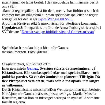
internt innan de fattar beslut. I dag meddelade han mässans beslut
om SSU:
-Samma regler gäller också för dem, men vi har förhört oss och de
kommer inte att ifrågasätta hur man spelar dataspel eller de regler
som gäller för det, säger
Björn Wengse till SVT.
Ajour har förgäves sökt Gamexmässan för ytterligare kommentar.
Uppdaterat3:
Piratpartiets ordförande Anna Troberg skriver själv i
SVTdebatt: ”
Detta är vad jag förbjöds säga på Gamex-mässan
”
Spelnördar har redan börjat köa inför Gamex-
mässan imorgon. Foto: @tesas
Originalartikel, publicerad 2/11:
Imorgon inleds
Gamex
, Sveriges största dataspelsmässa, på
Kistamässan. Här samlas spelnördar med spelutställare – och
politiska partier. Så var det åtminstone planerat. Tills igår. Då
fick Piratpartiet veta att de, trots betald mässplats, inte längre
är välkomna.
Det är Kistamässans mässchef Björn Wengse som har tagit beslutet.
När Ajour når Gamex-mässans pressansvariga, Marika Metsola
Renström, menar hon att misstaget beror på en nyanställd som inte
förstått reglerna.