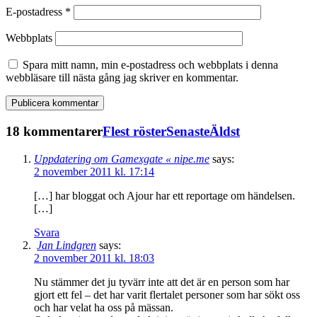
E-postadress
*
Webbplats
Spara mitt namn, min e-postadress och webbplats i denna
webbläsare till nästa gång jag skriver en kommentar.
18 kommentarer
Flest röster
Senaste
Äldst
Uppdatering om Gamexgate « nipe.me
says:
2 november 2011 kl. 17:14
[…] har bloggat och Ajour har ett reportage om händelsen.
[…]
Svara
Jan Lindgren
says:
2 november 2011 kl. 18:03
Nu stämmer det ju tyvärr inte att det är en person som har
gjort ett fel – det har varit flertalet personer som har sökt oss
och har velat ha oss på mässan.