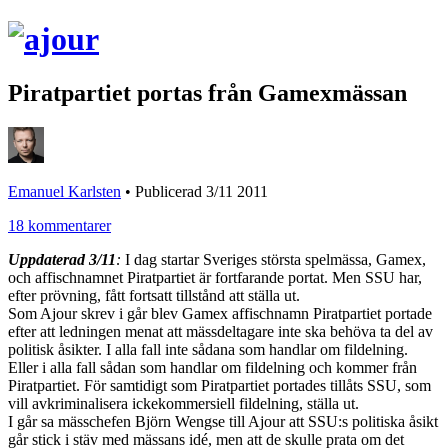
Piratpartiet portas från Gamexmässan
Emanuel Karlsten
•
Publicerad 3/11 2011
18 kommentarer
Uppdaterad 3/11
:
I dag startar Sveriges största spelmässa, Gamex,
och affischnamnet Piratpartiet är fortfarande portat. Men SSU har,
efter prövning, fått fortsatt tillstånd att ställa ut.
Som Ajour skrev i går blev Gamex affischnamn Piratpartiet portade
efter att ledningen menat att mässdeltagare inte ska behöva ta del av
politisk åsikter. I alla fall inte sådana som handlar om fildelning.
Eller i alla fall sådan som handlar om fildelning och kommer från
Piratpartiet. För samtidigt som Piratpartiet portades tillåts SSU, som
vill avkriminalisera ickekommersiell fildelning, ställa ut.
I går sa mässchefen Björn Wengse till Ajour att SSU:s politiska åsikt
går stick i stäv med mässans idé, men att de skulle prata om det