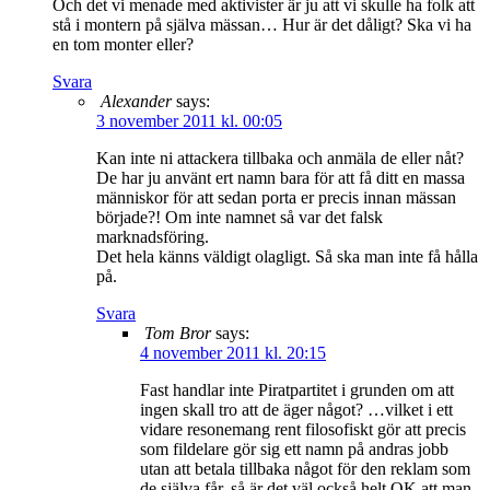
Och det vi menade med aktivister är ju att vi skulle ha folk att
stå i montern på själva mässan… Hur är det dåligt? Ska vi ha
en tom monter eller?
Svara
Alexander
says:
3 november 2011 kl. 00:05
Kan inte ni attackera tillbaka och anmäla de eller nåt?
De har ju använt ert namn bara för att få ditt en massa
människor för att sedan porta er precis innan mässan
började?! Om inte namnet så var det falsk
marknadsföring.
Det hela känns väldigt olagligt. Så ska man inte få hålla
på.
Svara
Tom Bror
says:
4 november 2011 kl. 20:15
Fast handlar inte Piratpartitet i grunden om att
ingen skall tro att de äger något? …vilket i ett
vidare resonemang rent filosofiskt gör att precis
som fildelare gör sig ett namn på andras jobb
utan att betala tillbaka något för den reklam som
de själva får, så är det väl också helt OK att man