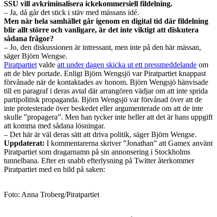
SSU vill avkriminalisera ickekommersiell fildelning.
– Ja, då går det stick i stäv med mässans idé.
Men när hela samhället går igenom en digital tid där fildelning
blir allt större och vanligare, är det inte viktigt att diskutera
sådana frågor?
– Jo, den diskussionen är intressant, men inte på den här mässan,
säger Björn Wengse.
Piratpartiet
valde
att under dagen skicka ut ett pressmeddelande
om
att de blev portade. Enligt Björn Wengsjö var Piratpartiet knappast
förvånade när de kontaktades av honom. Björn Wengsjö hänvisade
till en paragraf i deras avtal där arrangören vädjar om att inte sprida
partipolitisk propaganda. Björn Wengsjö var förvånad över att de
inte protesterade över beskedet eller argumenterade om att de inte
skulle ”propagera”. Men han tycker inte heller att det är hans uppgift
att komma med sådana lösningar.
– Det här är väl deras sätt att driva politik, säger Björn Wengse.
Uppdaterat:
I kommentarerna skriver ”Jonathan” att Gamex använt
Piratpartiet som dragarnamn på sin annonsering i Stockholms
tunnelbana. Efter en snabb efterlysning på Twitter återkommer
Piratpartiet med en bild på saken:
Foto: Anna Troberg/Piratpartiet