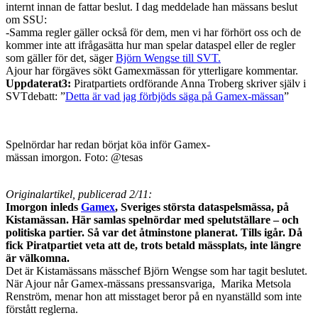
internt innan de fattar beslut. I dag meddelade han mässans beslut
om SSU:
-Samma regler gäller också för dem, men vi har förhört oss och de
kommer inte att ifrågasätta hur man spelar dataspel eller de regler
som gäller för det, säger
Björn Wengse till SVT.
Ajour har förgäves sökt Gamexmässan för ytterligare kommentar.
Uppdaterat3:
Piratpartiets ordförande Anna Troberg skriver själv i
SVTdebatt: ”
Detta är vad jag förbjöds säga på Gamex-mässan
”
Spelnördar har redan börjat köa inför Gamex-
mässan imorgon. Foto: @tesas
Originalartikel, publicerad 2/11:
Imorgon inleds
Gamex
, Sveriges största dataspelsmässa, på
Kistamässan. Här samlas spelnördar med spelutställare – och
politiska partier. Så var det åtminstone planerat. Tills igår. Då
fick Piratpartiet veta att de, trots betald mässplats, inte längre
är välkomna.
Det är Kistamässans mässchef Björn Wengse som har tagit beslutet.
När Ajour når Gamex-mässans pressansvariga, Marika Metsola
Renström, menar hon att misstaget beror på en nyanställd som inte
förstått reglerna.