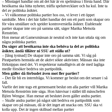
– Misstaget handlar om att det här är en spelmässa i första hand. Där
besökarna ska hitta nyheter, träffa spelutvecklare och ha kul. Inte ta
del av politiska åsikter.
– Vi välkomnar politiska partier hos oss, vi lever i ett öppet
samhälle. Men i det här fallet handlar det om ett parti som skapar oro
för våra utställare och sprider kontroversiella åsikter. Etablerade
partier skapar inte oro på samma sätt, säger Marika Metsola
Renström.
Hon menar att Gamexmässan är neutral och inte kan uttala sig om
några politiska partier.
Du säger att besökarna inte ska behöva ta del av politiska
åsikter, ändå tillåter ni SSU att ställa ut?
– [lång tystnad] De skapar inte oro på samma sätt. Vi såg på
Piratpartiets hemsida att de aktivt sökte aktivister. Mässan ska inte
förknippas med det. Vi respekterar natudligtvis att de med lagliga
medle försöker bedriva sin partipolitik.
Men gäller då förbudet även mot fler partier?
– Det får bli en internfråga. Vi kommer ge beslut om det senare i så
fall.
Varför det inte togs ett gemensamt beslut om alla partier vill Marika
Metsola Renström inte säga. Hon hänvisar i stället till mässchefen
Björn Wengse. Han menar att beslutet även gäller andra partier.
– Skulle andra partier på något sätt bedriva en partipolitik som
skapar oro på mässan, då är det inget att snacka om. SSU ska vi
kolla upp. Det är ingen skillnad mellan partier