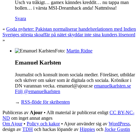
Usch va tråkigt… gamex känndes kreddit… nu tappa man
bollen… i värsta MSI-Dreamhack anda! Nattmössa!
Svara
«
Goda nyheter: Pakistan normaliserar handelsrelationen med Indien
Sveriges största skoaffär på nätet skyddar inte sina kunders lösenord
»
Foto:
Martin Ridne
Emanuel Karlsten
Journalist och konsult inom sociala medier. Föreläser, utbildar
och skriver om saker som är digitala och sociala. Krönikor i
DN varannan vecka. emanuel@ajour.se
emanuelkarlsten.se
Följ @emanuelkarlsten
→
RSS-flöde för skribenten
Publiceras av
Ajour
• Allt material är publicerat enligt
CC BY-NC-
ND
om inget annat anges
Om Ajour
•
Policy och kakor
•
Ajour använder sig av
WordPress
,
design av
TDH
och hackas löpande av
Hippies
och
Jocke Gustin