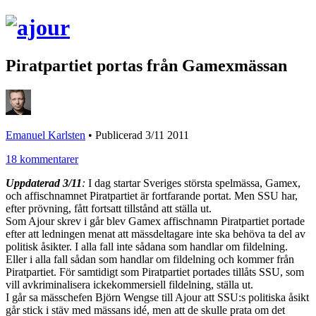
Piratpartiet portas från Gamexmässan
Emanuel Karlsten
•
Publicerad 3/11 2011
18 kommentarer
Uppdaterad 3/11
:
I dag startar Sveriges största spelmässa, Gamex,
och affischnamnet Piratpartiet är fortfarande portat. Men SSU har,
efter prövning, fått fortsatt tillstånd att ställa ut.
Som Ajour skrev i går blev Gamex affischnamn Piratpartiet portade
efter att ledningen menat att mässdeltagare inte ska behöva ta del av
politisk åsikter. I alla fall inte sådana som handlar om fildelning.
Eller i alla fall sådan som handlar om fildelning och kommer från
Piratpartiet. För samtidigt som Piratpartiet portades tillåts SSU, som
vill avkriminalisera ickekommersiell fildelning, ställa ut.
I går sa mässchefen Björn Wengse till Ajour att SSU:s politiska åsikt
går stick i stäv med mässans idé, men att de skulle prata om det