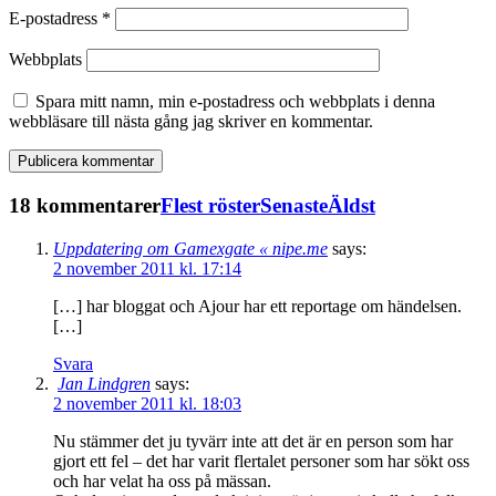
E-postadress
*
Webbplats
Spara mitt namn, min e-postadress och webbplats i denna
webbläsare till nästa gång jag skriver en kommentar.
18 kommentarer
Flest röster
Senaste
Äldst
Uppdatering om Gamexgate « nipe.me
says:
2 november 2011 kl. 17:14
[…] har bloggat och Ajour har ett reportage om händelsen.
[…]
Svara
Jan Lindgren
says:
2 november 2011 kl. 18:03
Nu stämmer det ju tyvärr inte att det är en person som har
gjort ett fel – det har varit flertalet personer som har sökt oss
och har velat ha oss på mässan.