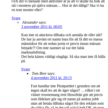
Och det vi menade med aktivister är ju att vi skulle ha folk att
stå i montern på själva mässan… Hur är det dåligt? Ska vi ha
en tom monter eller?
Svara
Alexander
says:
3 november 2011 kl. 00:05
Kan inte ni attackera tillbaka och anmäla de eller nåt?
De har ju använt ert namn bara för att få ditt en massa
människor för att sedan porta er precis innan mässan
började?! Om inte namnet så var det falsk
marknadsföring.
Det hela känns väldigt olagligt. Så ska man inte få hålla
på.
Svara
Tom Bror
says:
4 november 2011 kl. 20:15
Fast handlar inte Piratpartitet i grunden om att
ingen skall tro att de äger något? …vilket i ett
vidare resonemang rent filosofiskt gör att precis
som fildelare gör sig ett namn på andras jobb
utan att betala tillbaka något för den reklam som
de själva får, så är det väl också helt OK att man