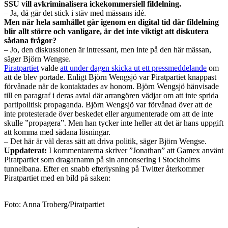
SSU vill avkriminalisera ickekommersiell fildelning.
– Ja, då går det stick i stäv med mässans idé.
Men när hela samhället går igenom en digital tid där fildelning
blir allt större och vanligare, är det inte viktigt att diskutera
sådana frågor?
– Jo, den diskussionen är intressant, men inte på den här mässan,
säger Björn Wengse.
Piratpartiet
valde
att under dagen skicka ut ett pressmeddelande
om
att de blev portade. Enligt Björn Wengsjö var Piratpartiet knappast
förvånade när de kontaktades av honom. Björn Wengsjö hänvisade
till en paragraf i deras avtal där arrangören vädjar om att inte sprida
partipolitisk propaganda. Björn Wengsjö var förvånad över att de
inte protesterade över beskedet eller argumenterade om att de inte
skulle ”propagera”. Men han tycker inte heller att det är hans uppgift
att komma med sådana lösningar.
– Det här är väl deras sätt att driva politik, säger Björn Wengse.
Uppdaterat:
I kommentarerna skriver ”Jonathan” att Gamex använt
Piratpartiet som dragarnamn på sin annonsering i Stockholms
tunnelbana. Efter en snabb efterlysning på Twitter återkommer
Piratpartiet med en bild på saken:
Foto: Anna Troberg/Piratpartiet