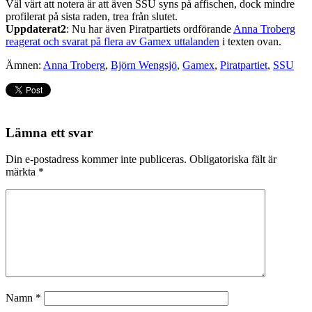
Väl värt att notera är att även SSU syns på affischen, dock mindre
profilerat på sista raden, trea från slutet.
Uppdaterat2
: Nu har även Piratpartiets ordförande
Anna Troberg
reagerat och svarat på flera av Gamex uttalanden
i texten ovan.
Ämnen:
Anna Troberg
,
Björn Wengsjö
,
Gamex
,
Piratpartiet
,
SSU
Lämna ett svar
Din e-postadress kommer inte publiceras.
Obligatoriska fält är
märkta
*
Namn
*