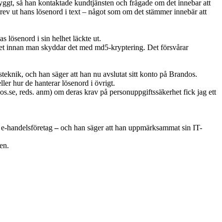
 otryggt, så han kontaktade kundtjänsten och frågade om det innebar att
skrev ut hans lösenord i text – något som om det stämmer innebär att
 lösenord i sin helhet läckte ut.
ordet innan man skyddar det med md5-kryptering. Det försvårar
teknik, och han säger att han nu avslutat sitt konto på Brandos.
ller hur de hanterar lösenord i övrigt.
s.se, reds. anm) om deras krav på personuppgiftssäkerhet fick jag ett
 e-handelsföretag
–
och han säger att han uppmärksammat sin IT-
en.