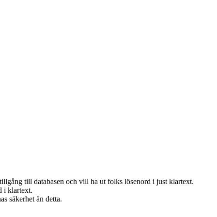
lgång till databasen och vill ha ut folks lösenord i just klartext.
i klartext.
as säkerhet än detta.