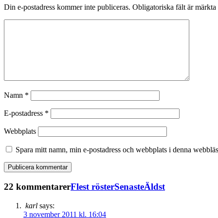
Din e-postadress kommer inte publiceras.
Obligatoriska fält är märkta
Namn
*
E-postadress
*
Webbplats
Spara mitt namn, min e-postadress och webbplats i denna webbläsa
22 kommentarer
Flest röster
Senaste
Äldst
karl
says:
3 november 2011 kl. 16:04