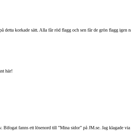
 detta korkade sätt. Alla får röd flagg och sen får de grön flagg igen nä
ånt här!
 Bifogat fanns ett lösenord till ”Mina sidor” på JM.se. Jag klagade via