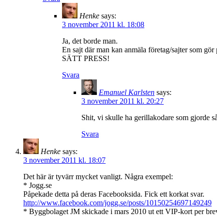
Henke
says:
3 november 2011 kl. 18:08
Ja, det borde man.
En sajt där man kan anmäla företag/sajter som gör på
SÄTT PRESS!
Svara
Emanuel Karlsten
says:
3 november 2011 kl. 20:27
Shit, vi skulle ha gerillakodare som gjorde s
Svara
Henke
says:
3 november 2011 kl. 18:07
Det här är tyvärr mycket vanligt. Några exempel:
* Jogg.se
Påpekade detta på deras Facebooksida. Fick ett korkat svar.
http://www.facebook.com/jogg.se/posts/10150254697149249
* Byggbolaget JM skickade i mars 2010 ut ett VIP-kort per brev.