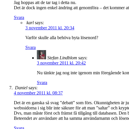
Jag hoppas att de tar tag i detta nu.
Det är dock ingen enkel ändring att genomföra – det kommer att 
Svara
karl
says:
3 november 2011 kl. 20:34
Varför skulle alla behöva byta lösenord?
Svara
Stefan Lindblom
says:
3 november 2011 kl. 20:42
Nu tänkte jag nog inte igenom min föregående komm
Svara
Daniel
says:
4 november 2011 kl. 08:37
Det är en ganska så svag ”debatt” som förs. Okunnigheten är ju 
webssidorna i sig blir inte säkrare för att man ”saltar” och krypt
Dvs, man måste först och främst få tillgång till databasen. Den b
Beteendet av användare att ha samma användarnamn och lösenord t
Svara