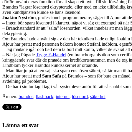
därför använt deras funktion för att skapa ett nytt. Till sin förvåning 
Brandos ”lagrar lösenord okrypterade, eller med en icke tillförlitlig k
även kundtjänsten kunde se hans lösenord.
Joakim Nyström
, professionell programmerare, säger till Ajour att det
– Ingen bör spara lösenord i klartext, något vi såg ett exempel på när
– Branchstandard är att ”salta” lösenorden, vilket innebär att man läg
dekryptering.
Om Brandos hade använt sig av den här tekniken hade enligt Joakim N
Ajour har pratat med personen bakom kontot StefanLindblom, egenf
– Jag mailade igår och bad dem ta bort mitt konto, vilket de svarat att 
– När jag frågade
Trygg E-Handel
(en branchorganisation som certifie
kringgående svar där de pratade om kreditkortsnummer, men de tog in
Lindblom tycker Brandos kundsäkerhet är oroande.
– Man litar ju på att en sajt ska spara ens lösen säkert, så får man till
Ajour har pratat med
Sam Safa
på Brandos – som för bara en månad 
avdelning på problemet.
– De har i sin tur tagit tag i vår systemleverantör för att så snabbt so
Ämnen:
brandos
,
flashback
,
internet
,
lösenord
,
säkerhet
Lämna ett svar