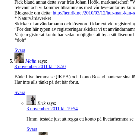
Fick bland annat detta svar från Johan Höök, marknadschef: ”Vå
relevant och vi kommer tillsammans med vår leverantör av kundvå
Bloggade om detta:
http://henrik.net/2010/03/12/hur-man-kan-r
* Naturvårdsverket
Skickar ut användarnamn och lösenord i klartext vid registrering
”För den här typen av registreringar skickar vi ut användarnamn
Varje registrerat konto har sedan möjlighet att byta sitt lösenord
*doh*
Svara
Malin
says:
3 november 2011 kl. 18:50
Både Livethemma.se (IKEA) och Ikano Bostad hanterar sina löse
Har inte alls tänkt på det här förut.
Svara
Erik
says:
3 november 2011 kl. 19:54
Hmm, testade just att regga ett konto på livetarhemma.se
Svara