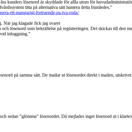
ra kunders lösenord är skyddade för allla utom för huvudadministratör
rdssystem titta på alternativa sätt hantera detta framledes.”
asera-ett-mangarigt-fortraende-pa-tva-roda/
. När jag klagade fick jag svaret
 och lösenord som bekräftelse på registreringen. Det skickas till den m
 vid inloggning.”
nord på samma sätt. De mailar ut lösenordet direkt i mailen, utskriv
 och sedan ”glömma” lösenordet. Då mejlades inget lösenord ut i klarte