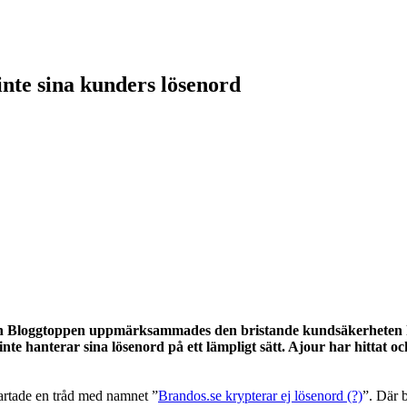
inte sina kunders lösenord
 från Bloggtoppen uppmärksammades den bristande kundsäkerheten h
 inte hanterar sina lösenord på ett lämpligt sätt. Ajour har hittat
artade en tråd med namnet ”
Brandos.se krypterar ej lösenord (?)
”. Där 