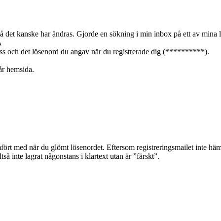
 det kanske har ändras. Gjorde en sökning i min inbox på ett av mina l
A
 och det lösenord du angav när du registrerade dig (**********).
år hemsida.
fört med när du glömt lösenordet. Eftersom registreringsmailet inte hä
tså inte lagrat någonstans i klartext utan är ”färskt”.