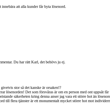
innebära att alla kunder får byta lösenord.
entar. Du har rätt Karl, det behövs ju ej.
givetvis stor så det kanske är orsaken!?
erar lösenorden! Det som försvåras är om en person med ont uppsåt får til
ristande säkerheten kring denna anser jag vara ett större hot än lösenord 
ill flera tjänster är ett monumentalt mycket större hot mot individern