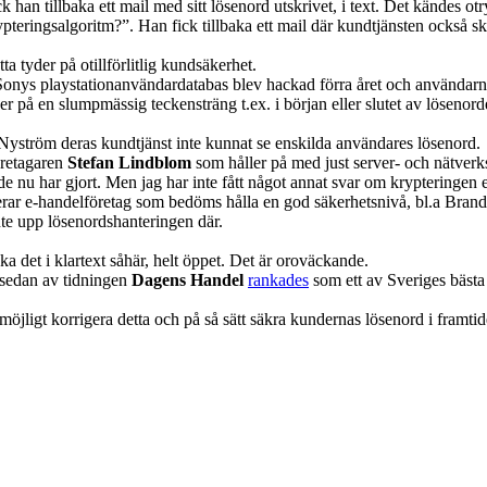
fick han tillbaka ett mail med sitt lösenord utskrivet, i text. Det kändes
rypteringsalgoritm?”. Han fick tillbaka ett mail där kundtjänsten också 
ta tyder på otillförlitlig kundsäkerhet.
 Sonys playstationanvändardatabas blev hackad förra året och användarnas
ger på en slumpmässig teckensträng t.ex. i början eller slutet av lösen
yström deras kundtjänst inte kunnat se enskilda användares lösenord.
öretagaren
Stefan Lindblom
som håller på med just server- och nätverks
de nu har gjort. Men jag har inte fått något annat svar om krypteringen e
rar e-handelföretag som bedöms hålla en god säkerhetsnivå, bl.a Brando
te upp lösenordshanteringen där.
baka det i klartext såhär, helt öppet. Det är oroväckande.
sedan av tidningen
Dagens Handel
rankades
som ett av Sveriges bästa
m möjligt korrigera detta och på så sätt säkra kundernas lösenord i framtid