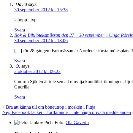
David
says:
30 september 2012 kl. 15:38
jahopp.. typ.
Svara
Bok & Biblioteksmässan den 27 – 30 september « Unga Rörel
30 september 2012 kl. 18:06
[…] för 28 gången. Bokmässan är Nordens största mötesplats fö
Svara
O.
says:
2 oktober 2012 kl. 09:22
Gudrun Sjödén är inte sen att utnyttja kundtillströmningen. I
Guerilla.
Svara
«
Bra att känna till om böneutrop i moskén i Fittja
Nej, Facebook läcker – fortfarande – inte några privata meddelanden
Foto:
Ola Gäverth