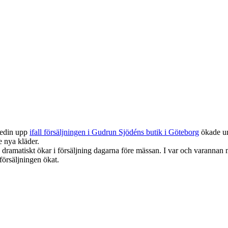
Gedin upp
ifall försäljningen i Gudrun Sjödéns butik i Göteborg
ökade un
e nya kläder.
dramatiskt ökar i försäljning dagarna före mässan. I var och varannan
försäljningen ökat.