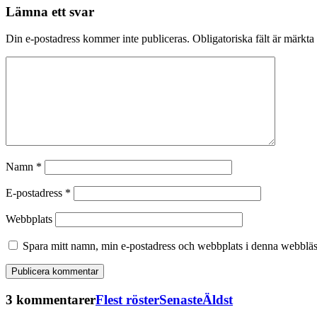
Lämna ett svar
Din e-postadress kommer inte publiceras.
Obligatoriska fält är märkta
Namn
*
E-postadress
*
Webbplats
Spara mitt namn, min e-postadress och webbplats i denna webbläsa
3 kommentarer
Flest röster
Senaste
Äldst