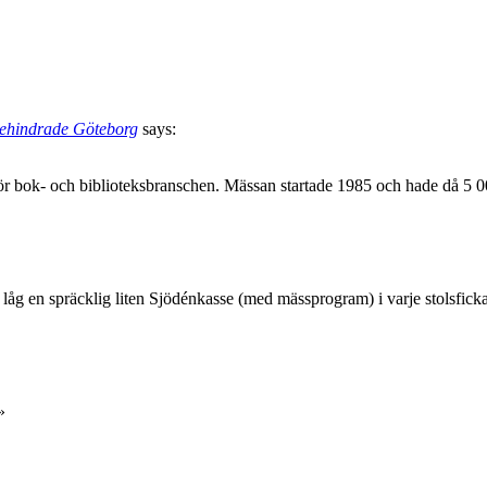
sehindrade Göteborg
says:
r bok- och biblioteksbranschen. Mässan startade 1985 och hade då 5 0
fjol låg en spräcklig liten Sjödénkasse (med mässprogram) i varje sto
»