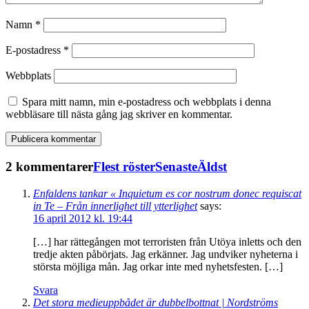
Namn
*
E-postadress
*
Webbplats
Spara mitt namn, min e-postadress och webbplats i denna
webbläsare till nästa gång jag skriver en kommentar.
2 kommentarer
Flest röster
Senaste
Äldst
Enfaldens tankar « Inquietum es cor nostrum donec requiscat
in Te – Från innerlighet till ytterlighet
says:
16 april 2012 kl. 19:44
[…] har rättegången mot terroristen från Utöya inletts och den
tredje akten påbörjats. Jag erkänner. Jag undviker nyheterna i
största möjliga mån. Jag orkar inte med nyhetsfesten. […]
Svara
Det stora medieuppbådet är dubbelbottnat | Nordströms