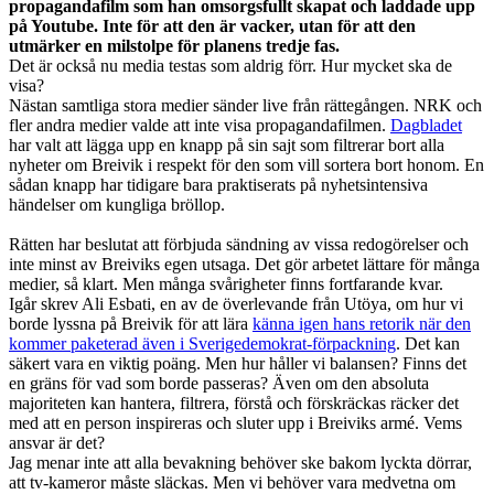
propagandafilm som han omsorgsfullt skapat och laddade upp
på Youtube. Inte för att den är vacker, utan för att den
utmärker en milstolpe för planens tredje fas.
Det är också nu media testas som aldrig förr. Hur mycket ska de
visa?
Nästan samtliga stora medier sänder live från rättegången. NRK och
fler andra medier valde att inte visa propagandafilmen.
Dagbladet
har valt att lägga upp en knapp på sin sajt som filtrerar bort alla
nyheter om Breivik i respekt för den som vill sortera bort honom. En
sådan knapp har tidigare bara praktiserats på nyhetsintensiva
händelser om kungliga bröllop.
Rätten har beslutat att förbjuda sändning av vissa redogörelser och
inte minst av Breiviks egen utsaga. Det gör arbetet lättare för många
medier, så klart. Men många svårigheter finns fortfarande kvar.
Igår skrev Ali Esbati, en av de överlevande från Utöya, om hur vi
borde lyssna på Breivik för att lära
känna igen hans retorik när den
kommer paketerad även i Sverigedemokrat-förpackning
. Det kan
säkert vara en viktig poäng. Men hur håller vi balansen? Finns det
en gräns för vad som borde passeras? Även om den absoluta
majoriteten kan hantera, filtrera, förstå och förskräckas räcker det
med att en person inspireras och sluter upp i Breiviks armé. Vems
ansvar är det?
Jag menar inte att alla bevakning behöver ske bakom lyckta dörrar,
att tv-kameror måste släckas. Men vi behöver vara medvetna om