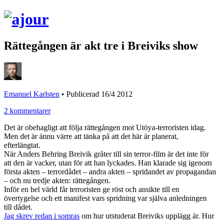
Rättegången är akt tre i Breiviks show
Emanuel Karlsten
•
Publicerad 16/4 2012
2 kommentarer
Det är obehagligt att följa rättegången mot Utöya-terroristen idag.
Men det är ännu värre att tänka på att det här är planerat,
efterlängtat.
När Anders Behring Breivik gråter till sin terror-film är det inte för
att den är vacker, utan för att han lyckades. Han klarade sig igenom
första akten – terrordådet – andra akten – spridandet av propagandan
– och nu tredje akten: rättegången.
Inför en hel värld får terroristen ge röst och ansikte till en
övertygelse och ett manifest vars spridning var själva anledningen
till dådet.
Jag skrev redan i somras
om hur utstuderat Breiviks upplägg är. Hur