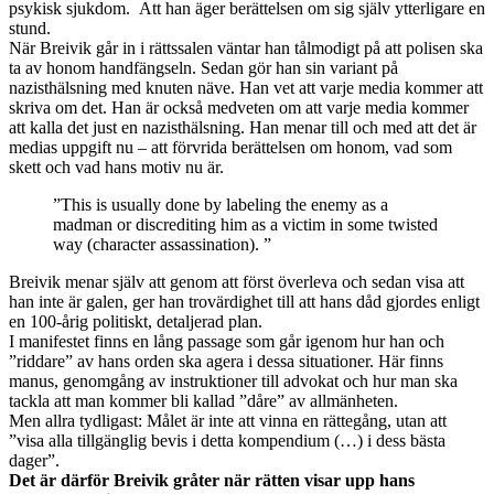
psykisk sjukdom. Att han äger berättelsen om sig själv ytterligare en
stund.
När Breivik går in i rättssalen väntar han tålmodigt på att polisen ska
ta av honom handfängseln. Sedan gör han sin variant på
nazisthälsning med knuten näve. Han vet att varje media kommer att
skriva om det. Han är också medveten om att varje media kommer
att kalla det just en nazisthälsning. Han menar till och med att det är
medias uppgift nu – att förvrida berättelsen om honom, vad som
skett och vad hans motiv nu är.
”This is usually done by labeling the enemy as a
madman or discrediting him as a victim in some twisted
way (character assassination). ”
Breivik menar själv att genom att först överleva och sedan visa att
han inte är galen, ger han trovärdighet till att hans dåd gjordes enligt
en 100-årig politiskt, detaljerad plan.
I manifestet finns en lång passage som går igenom hur han och
”riddare” av hans orden ska agera i dessa situationer. Här finns
manus, genomgång av instruktioner till advokat och hur man ska
tackla att man kommer bli kallad ”dåre” av allmänheten.
Men allra tydligast: Målet är inte att vinna en rättegång, utan att
”visa alla tillgänglig bevis i detta kompendium (…) i dess bästa
dager”.
Det är därför Breivik gråter när rätten visar upp hans