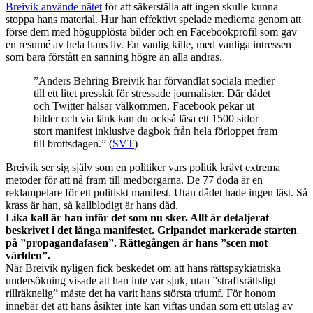
Breivik använde nätet
för att säkerställa att ingen skulle kunna
stoppa hans material. Hur han effektivt spelade medierna genom att
förse dem med högupplösta bilder och en Facebookprofil som gav
en resumé av hela hans liv. En vanlig kille, med vanliga intressen
som bara förstått en sanning högre än alla andras.
”Anders Behring Breivik har förvandlat sociala medier
till ett litet presskit för stressade journalister. Där dådet
och Twitter hälsar välkommen, Facebook pekar ut
bilder och via länk kan du också läsa ett 1500 sidor
stort manifest inklusive dagbok från hela förloppet fram
till brottsdagen.” (
SVT
)
Breivik ser sig själv som en politiker vars politik krävt extrema
metoder för att nå fram till medborgarna. De 77 döda är en
reklampelare för ett politiskt manifest. Utan dådet hade ingen läst. Så
krass är han, så kallblodigt är hans dåd.
Lika kall är han inför det som nu sker. Allt är detaljerat
beskrivet i det långa manifestet. Gripandet markerade starten
på ”propagandafasen”. Rättegången är hans ”scen mot
världen”.
När Breivik nyligen fick beskedet om att hans rättspsykiatriska
undersökning visade att han inte var sjuk, utan ”straffsrättsligt
rillräknelig” måste det ha varit hans största triumf. För honom
innebär det att hans åsikter inte kan viftas undan som ett utslag av