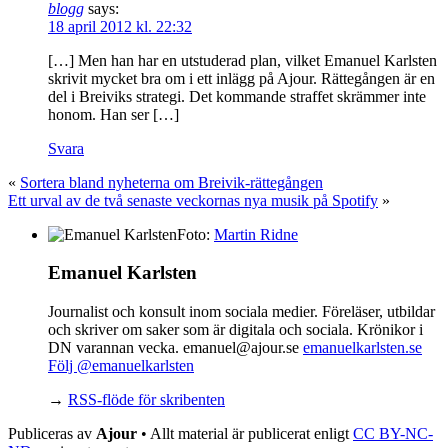
blogg
says:
18 april 2012 kl. 22:32
[…] Men han har en utstuderad plan, vilket Emanuel Karlsten
skrivit mycket bra om i ett inlägg på Ajour. Rättegången är en
del i Breiviks strategi. Det kommande straffet skrämmer inte
honom. Han ser […]
Svara
«
Sortera bland nyheterna om Breivik-rättegången
Ett urval av de två senaste veckornas nya musik på Spotify
»
Foto:
Martin Ridne
Emanuel Karlsten
Journalist och konsult inom sociala medier. Föreläser, utbildar
och skriver om saker som är digitala och sociala. Krönikor i
DN varannan vecka. emanuel@ajour.se
emanuelkarlsten.se
Följ @emanuelkarlsten
→
RSS-flöde för skribenten
Publiceras av
Ajour
• Allt material är publicerat enligt
CC BY-NC-