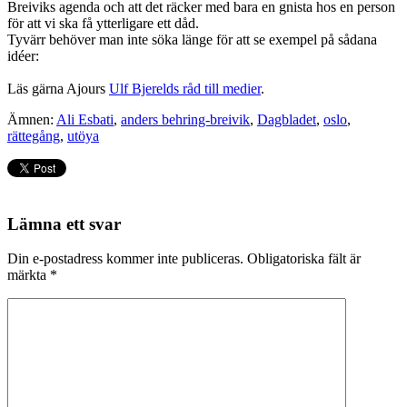
Breiviks agenda och att det räcker med bara en gnista hos en person
för att vi ska få ytterligare ett dåd.
Tyvärr behöver man inte söka länge för att se exempel på sådana
idéer:
Läs gärna Ajours
Ulf Bjerelds råd till medier
.
Ämnen:
Ali Esbati
,
anders behring-breivik
,
Dagbladet
,
oslo
,
rättegång
,
utöya
Lämna ett svar
Din e-postadress kommer inte publiceras.
Obligatoriska fält är
märkta
*