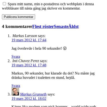
Spara mitt namn, min e-postadress och webbplats i denna
webbläsare till nästa gång jag skriver en kommentar.
4 kommentarer
Flest röster
Senaste
Äldst
Markus Larsson
says:
19 mars 2012 kl. 17:44
Jag överlevde i hela 90 sekunder! 😮
Svara
Inti Chavez Perez
says:
19 mars 2012 kl. 17:48
Markus, 90 sekunder, hur klarade du det? Nu måste jag
dränka huvudet i toaletten en stund, hejdå.
Svara
Markus Granseth
says:
19 mars 2012 kl. 18:02
Känns lika modern som nick borgens – world wide web