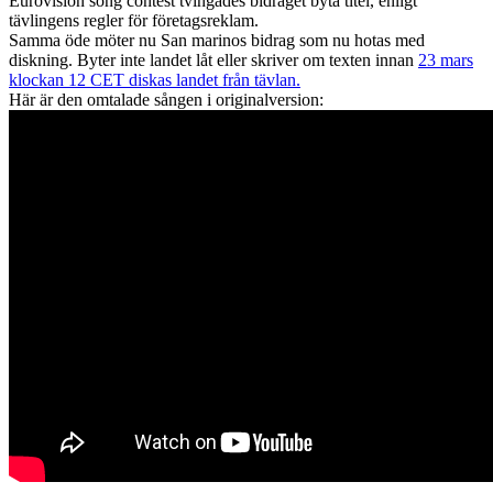
Eurovision song contest tvingades bidraget byta titel, enligt
tävlingens regler för företagsreklam.
Samma öde möter nu San marinos bidrag som nu hotas med
diskning. Byter inte landet låt eller skriver om texten innan
23 mars
klockan 12 CET diskas landet från tävlan.
Här är den omtalade sången i originalversion: