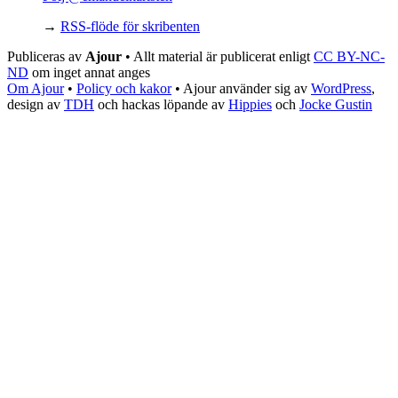
→
RSS-flöde för skribenten
Publiceras av
Ajour
• Allt material är publicerat enligt
CC BY-NC-
ND
om inget annat anges
Om Ajour
•
Policy och kakor
•
Ajour använder sig av
WordPress
,
design av
TDH
och hackas löpande av
Hippies
och
Jocke Gustin