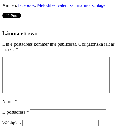
Ämnen:
facebook
,
Melodifestivalen
,
san marino
,
schlager
Lämna ett svar
Din e-postadress kommer inte publiceras.
Obligatoriska fält är
märkta
*
Namn
*
E-postadress
*
Webbplats