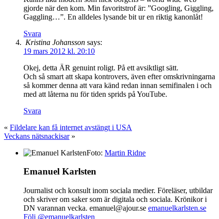
gjorde när den kom. Min favoritstrof är: ”Googling, Giggling,
Gaggling…”. En alldeles lysande bit ur en riktig kanonlåt!
Svara
Kristina Johansson
says:
19 mars 2012 kl. 20:10
Okej, detta ÄR genuint roligt. På ett avsiktligt sätt.
Och så smart att skapa kontrovers, även efter omskrivningarna
så kommer denna att vara känd redan innan semifinalen i och
med att låterna nu för tiden sprids på YouTube.
Svara
«
Fildelare kan få internet avstängt i USA
Veckans nätsnackisar
»
Foto:
Martin Ridne
Emanuel Karlsten
Journalist och konsult inom sociala medier. Föreläser, utbildar
och skriver om saker som är digitala och sociala. Krönikor i
DN varannan vecka. emanuel@ajour.se
emanuelkarlsten.se
Följ @emanuelkarlsten