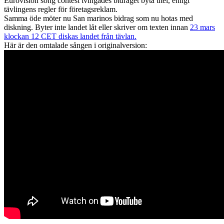
Eurovision song contest tvingades bidraget byta titel, enligt
tävlingens regler för företagsreklam.
Samma öde möter nu San marinos bidrag som nu hotas med
diskning. Byter inte landet låt eller skriver om texten innan
23 mars
klockan 12 CET diskas landet från tävlan.
Här är den omtalade sången i originalversion: