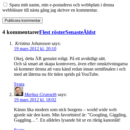
Spara mitt namn, min e-postadress och webbplats i denna
webbläsare till nästa gång jag skriver en kommentar.
4 kommentarer
Flest röster
Senaste
Äldst
Kristina Johansson
says:
19 mars 2012 kl. 20:10
Okej, detta ÄR genuint roligt. På ett avsiktligt sätt.
Och så smart att skapa kontrovers, även efter omskrivningarna
så kommer denna att vara känd redan innan semifinalen i och
med att låterna nu för tiden sprids på YouTube.
Svara
Markus Granseth
says:
19 mars 2012 kl. 18:02
Känns lika modern som nick borgens – world wide web
gjorde när den kom. Min favoritstrof är: ”Googling, Giggling,
Gaggling…”. En alldeles lysande bit ur en riktig kanonlåt!
Svara