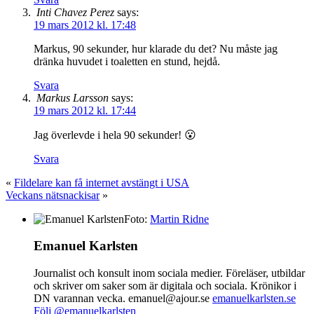
Inti Chavez Perez
says:
19 mars 2012 kl. 17:48
Markus, 90 sekunder, hur klarade du det? Nu måste jag
dränka huvudet i toaletten en stund, hejdå.
Svara
Markus Larsson
says:
19 mars 2012 kl. 17:44
Jag överlevde i hela 90 sekunder! 😮
Svara
«
Fildelare kan få internet avstängt i USA
Veckans nätsnackisar
»
Foto:
Martin Ridne
Emanuel Karlsten
Journalist och konsult inom sociala medier. Föreläser, utbildar
och skriver om saker som är digitala och sociala. Krönikor i
DN varannan vecka. emanuel@ajour.se
emanuelkarlsten.se
Följ @emanuelkarlsten