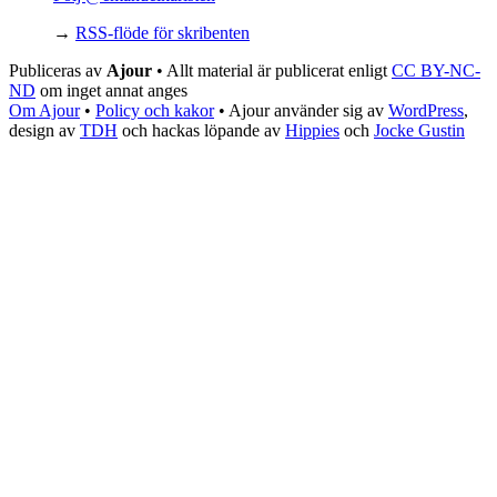
→
RSS-flöde för skribenten
Publiceras av
Ajour
• Allt material är publicerat enligt
CC BY-NC-
ND
om inget annat anges
Om Ajour
•
Policy och kakor
•
Ajour använder sig av
WordPress
,
design av
TDH
och hackas löpande av
Hippies
och
Jocke Gustin