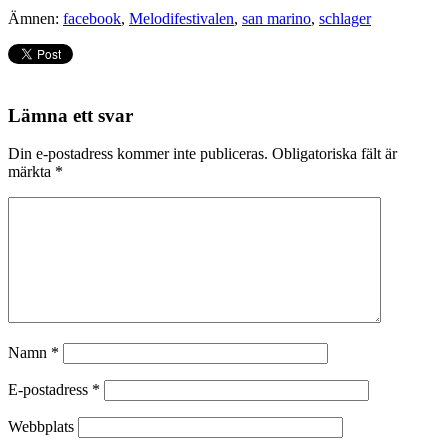
Ämnen:
facebook
,
Melodifestivalen
,
san marino
,
schlager
Lämna ett svar
Din e-postadress kommer inte publiceras.
Obligatoriska fält är
märkta
*
Namn
*
E-postadress
*
Webbplats