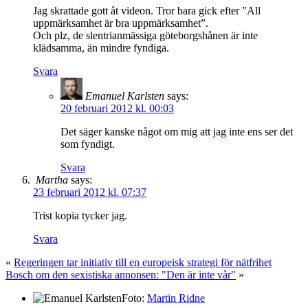
Jag skrattade gott åt videon. Tror bara gick efter ”All
uppmärksamhet är bra uppmärksamhet”.
Och plz, de slentrianmässiga göteborgshånen är inte
klädsamma, än mindre fyndiga.
Svara
Emanuel Karlsten
says:
20 februari 2012 kl. 00:03
Det säger kanske något om mig att jag inte ens ser det
som fyndigt.
Svara
Martha
says:
23 februari 2012 kl. 07:37
Trist kopia tycker jag.
Svara
«
Regeringen tar initiativ till en europeisk strategi för nätfrihet
Bosch om den sexistiska annonsen: "Den är inte vår"
»
Foto:
Martin Ridne