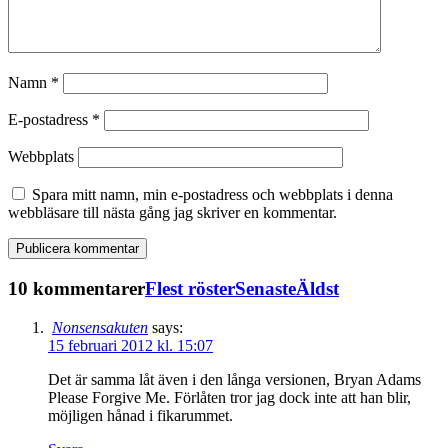
Namn
*
E-postadress
*
Webbplats
Spara mitt namn, min e-postadress och webbplats i denna
webbläsare till nästa gång jag skriver en kommentar.
10 kommentarer
Flest röster
Senaste
Äldst
Nonsensakuten
says:
15 februari 2012 kl. 15:07
Det är samma låt även i den långa versionen, Bryan Adams
Please Forgive Me. Förlåten tror jag dock inte att han blir,
möjligen hånad i fikarummet.