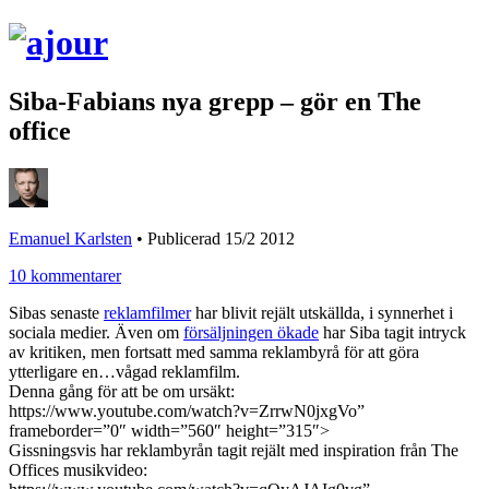
Siba-Fabians nya grepp – gör en The
office
Emanuel Karlsten
•
Publicerad 15/2 2012
10 kommentarer
Sibas senaste
reklamfilmer
har blivit rejält utskällda, i synnerhet i
sociala medier. Även om
försäljningen ökade
har Siba tagit intryck
av kritiken, men fortsatt med samma reklambyrå för att göra
ytterligare en…vågad reklamfilm.
Denna gång för att be om ursäkt:
https://www.youtube.com/watch?v=ZrrwN0jxgVo”
frameborder=”0″ width=”560″ height=”315″>
Gissningsvis har reklambyrån tagit rejält med inspiration från The
Offices musikvideo: