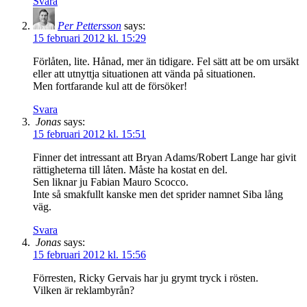
Svara
Per Pettersson
says:
15 februari 2012 kl. 15:29
Förlåten, lite. Hånad, mer än tidigare. Fel sätt att be om ursäkt
eller att utnyttja situationen att vända på situationen.
Men fortfarande kul att de försöker!
Svara
Jonas
says:
15 februari 2012 kl. 15:51
Finner det intressant att Bryan Adams/Robert Lange har givit
rättigheterna till låten. Måste ha kostat en del.
Sen liknar ju Fabian Mauro Scocco.
Inte så smakfullt kanske men det sprider namnet Siba lång
väg.
Svara
Jonas
says:
15 februari 2012 kl. 15:56
Förresten, Ricky Gervais har ju grymt tryck i rösten.
Vilken är reklambyrån?