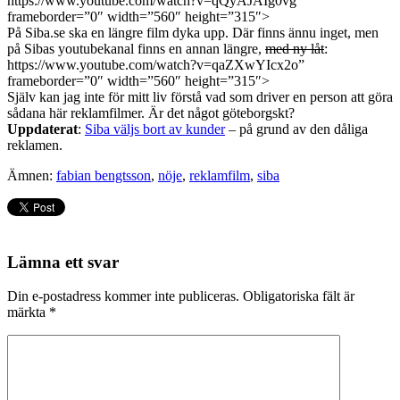
https://www.youtube.com/watch?v=qQyAJAIg0vg”
frameborder=”0″ width=”560″ height=”315″>
På Siba.se ska en längre film dyka upp. Där finns ännu inget, men
på Sibas youtubekanal finns en annan längre,
med ny låt
:
https://www.youtube.com/watch?v=qaZXwYIcx2o”
frameborder=”0″ width=”560″ height=”315″>
Själv kan jag inte för mitt liv förstå vad som driver en person att göra
sådana här reklamfilmer. Är det något göteborgskt?
Uppdaterat
:
Siba väljs bort av kunder
– på grund av den dåliga
reklamen.
Ämnen:
fabian bengtsson
,
nöje
,
reklamfilm
,
siba
Lämna ett svar
Din e-postadress kommer inte publiceras.
Obligatoriska fält är
märkta
*