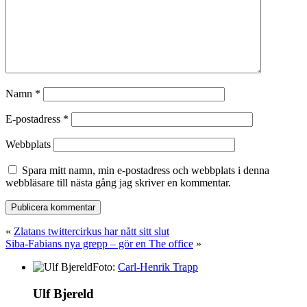
Namn
*
E-postadress
*
Webbplats
Spara mitt namn, min e-postadress och webbplats i denna
webbläsare till nästa gång jag skriver en kommentar.
«
Zlatans twittercirkus har nått sitt slut
Siba-Fabians nya grepp – gör en The office
»
Foto:
Carl-Henrik Trapp
Ulf Bjereld