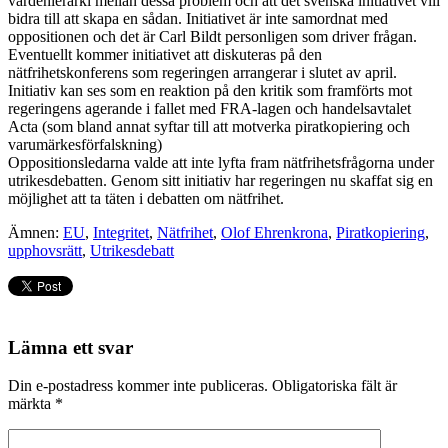
värdehierarki mellan dessa problem och att det svenska initiativet vill
bidra till att skapa en sådan. Initiativet är inte samordnat med
oppositionen och det är Carl Bildt personligen som driver frågan.
Eventuellt kommer initiativet att diskuteras på den
nätfrihetskonferens som regeringen arrangerar i slutet av april.
Initiativ kan ses som en reaktion på den kritik som framförts mot
regeringens agerande i fallet med FRA-lagen och handelsavtalet
Acta (som bland annat syftar till att motverka piratkopiering och
varumärkesförfalskning)
Oppositionsledarna valde att inte lyfta fram nätfrihetsfrågorna under
utrikesdebatten. Genom sitt initiativ har regeringen nu skaffat sig en
möjlighet att ta täten i debatten om nätfrihet.
Ämnen:
EU
,
Integritet
,
Nätfrihet
,
Olof Ehrenkrona
,
Piratkopiering
,
upphovsrätt
,
Utrikesdebatt
Lämna ett svar
Din e-postadress kommer inte publiceras.
Obligatoriska fält är
märkta
*