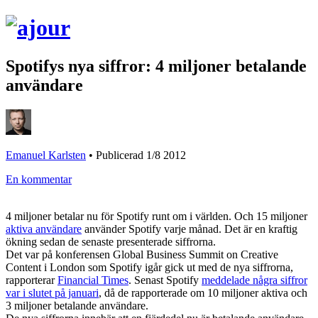
Spotifys nya siffror: 4 miljoner betalande
användare
Emanuel Karlsten
•
Publicerad 1/8 2012
En kommentar
4 miljoner betalar nu för Spotify runt om i världen. Och 15 miljoner
aktiva användare
använder Spotify varje månad. Det är en kraftig
ökning sedan de senaste presenterade siffrorna.
Det var på konferensen Global Business Summit on Creative
Content i London som Spotify igår gick ut med de nya siffrorna,
rapporterar
Financial Times
. Senast Spotify
meddelade några siffror
var i slutet på januari
, då de rapporterade om 10 miljoner aktiva och
3 miljoner betalande användare.