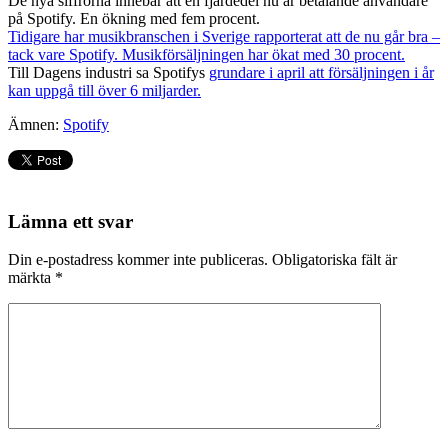
De nya siffrorna innebär att en fjärdedel nu är betalande användare
på Spotify. En ökning med fem procent.
Tidigare har musikbranschen i Sverige rapporterat att de nu går bra –
tack vare Spotify. Musikförsäljningen har ökat med 30 procent.
Till Dagens industri sa Spotifys
grundare i april att försäljningen i år
kan uppgå till över 6 miljarder.
Ämnen:
Spotify
Lämna ett svar
Din e-postadress kommer inte publiceras.
Obligatoriska fält är
märkta
*