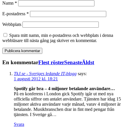
Namn
*
E-postadress
*
Webbplats
Spara mitt namn, min e-postadress och webbplats i denna
webbläsare till nästa gång jag skriver en kommentar.
En kommentar
Flest röster
Senaste
Äldst
TkJ.se - Sveriges ledande IT-blogg
says:
1 augusti 2012 kl. 18:21
Spotify går bra – 4 miljoner betalande användare…
På en konferens i London gick Spotify igår ut med nya
officiella siffror om antalet användare. Tjänsten har idag 15
miljoner aktiva användare varje månad, varav 4 miljoner är
betalande. Musikbranschen drar in fint med pengar från
tjänsten. I Sverige gå…
Svara