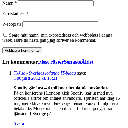
Namn
*
E-postadress
*
Webbplats
Spara mitt namn, min e-postadress och webbplats i denna
webbläsare till nästa gång jag skriver en kommentar.
En kommentar
Flest röster
Senaste
Äldst
TkJ.se - Sveriges ledande IT-blogg
says:
1 augusti 2012 kl. 18:21
Spotify går bra – 4 miljoner betalande användare…
På en konferens i London gick Spotify igår ut med nya
officiella siffror om antalet användare. Tjänsten har idag 15
miljoner aktiva användare varje månad, varav 4 miljoner är
betalande. Musikbranschen drar in fint med pengar från
tjänsten. I Sverige gå…
Svara