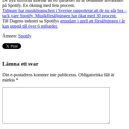
De nya siffrorna innebär att en fjärdedel nu är betalande användare
på Spotify. En ökning med fem procent.
Tidigare har musikbranschen i Sverige rapporterat att de nu går bra –
tack vare Spotify. Musikförsäljningen har ökat med 30 procent.
Till Dagens industri sa Spotifys
grundare i april att försäljningen i år
kan uppgå till över 6 miljarder.
Ämnen:
Spotify
Lämna ett svar
Din e-postadress kommer inte publiceras.
Obligatoriska fält är
märkta
*