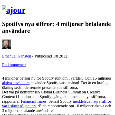
Spotifys nya siffror: 4 miljoner betalande
användare
Emanuel Karlsten
•
Publicerad 1/8 2012
En kommentar
4 miljoner betalar nu för Spotify runt om i världen. Och 15 miljoner
aktiva användare
använder Spotify varje månad. Det är en kraftig
ökning sedan de senaste presenterade siffrorna.
Det var på konferensen Global Business Summit on Creative
Content i London som Spotify igår gick ut med de nya siffrorna,
rapporterar
Financial Times
. Senast Spotify
meddelade några siffror
var i slutet på januari
, då de rapporterade om 10 miljoner aktiva och
3 miljoner betalande användare.