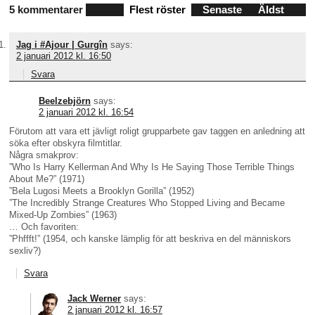
5 kommentarer
Flest röster
Senaste
Äldst
Jag i #Ajour | Gurgîn
says:
2 januari 2012 kl. 16:50
Svara
Beelzebjörn
says:
2 januari 2012 kl. 16:54
Förutom att vara ett jävligt roligt grupparbete gav taggen en anledning att
söka efter obskyra filmtitlar.
Några smakprov:
”Who Is Harry Kellerman And Why Is He Saying Those Terrible Things
About Me?” (1971)
”Bela Lugosi Meets a Brooklyn Gorilla” (1952)
”The Incredibly Strange Creatures Who Stopped Living and Became
Mixed-Up Zombies” (1963)
… Och favoriten:
”Phffft!” (1954, och kanske lämplig för att beskriva en del människors
sexliv?)
Svara
Jack Werner
says:
2 januari 2012 kl. 16:57