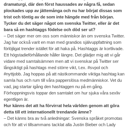
dramaturgi, där den först haussades av några få, sedan
plockades upp av jättemånga och nu har börjat dissas som
trist och töntig av de som inte hängde med från början.
Tycker du det säger något om svenska Twitter, eller är det
bara så en hashtaggs födelse och död ser ut?
– Det säger mer om oss som människor än om svenska Twitter.
Jag har också varit en man med grandios självuppfattning som
förlöjligat trender istället för att haka på. Hashtaggs är kortlivade.
Ett högstadieförhållande håller längre. Det glädjer mig att vi går
vidare med samtalsämnen men att vi svenskar på Twitter ser
långsiktigt på hashtags med större vikt, t.ex. #svpol och
#nyttjobb. Jag hoppas på att nästkommande viktiga hashtag kan
samla hus och rum till våra papperslösa medmänniskor. Vet du
vad, jag startar igång den hashtaggen nu på en gång.
Förhoppningsvis toppar den samtalet om hur sjuka våra sexliv
egentligen är.
Hur känns det att ha förvirrat hela världen genom att göra
detta till ett internationellt trendande ämne?
– Det känns bra av två anledningar: Svenska språket promotas
och för att vi tillsammans tacklat alla Justin Bieber och Lady