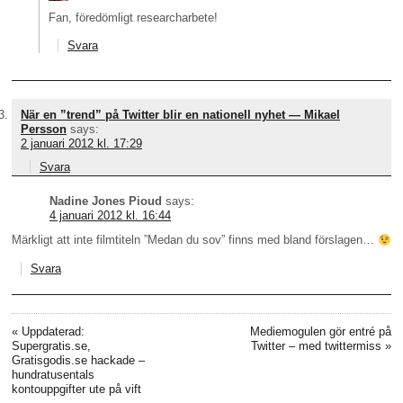
Fan, föredömligt researcharbete!
Svara
När en ”trend” på Twitter blir en nationell nyhet — Mikael
Persson
says:
2 januari 2012 kl. 17:29
Svara
Nadine Jones Pioud
says:
4 januari 2012 kl. 16:44
Märkligt att inte filmtiteln ”Medan du sov” finns med bland förslagen…
Svara
«
Uppdaterad:
Mediemogulen gör entré på
Supergratis.se,
Twitter – med twittermiss
»
Gratisgodis.se hackade –
hundratusentals
kontouppgifter ute på vift