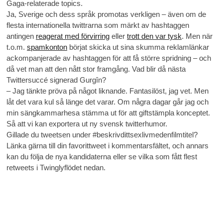
Gaga-relaterade topics.
Ja, Sverige och dess språk promotas verkligen – även om de
flesta internationella twittrarna som märkt av hashtaggen
antingen
reagerat med förvirring
eller
trott den var tysk
. Men när
t.o.m.
spamkonton
börjat skicka ut sina skumma reklamlänkar
ackompanjerade av hashtaggen för att få större spridning – och
då vet man att den nått stor framgång. Vad blir då nästa
Twittersuccé signerad Gurgîn?
– Jag tänkte pröva på något liknande. Fantasilöst, jag vet. Men
låt det vara kul så länge det varar. Om några dagar går jag och
min sängkammarhesa stämma ut för att giftstämpla konceptet.
Så att vi kan exportera ut ny svensk twitterhumor.
Gillade du tweetsen under #beskrivdittsexlivmedenfilmtitel?
Länka gärna till din favorittweet i kommentarsfältet, och annars
kan du följa de nya kandidaterna eller se vilka som fått flest
retweets i Twinglyflödet nedan.