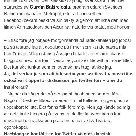
minuten skrivs om den klassiskt syndigt svenska ämnet. Det
startades av
Gurgîn Bakircioglu
, programledare i Sveriges
Radio-radiokanalen Metropol, efter att han sett en
Facebookbekant beskriva sin bakfylla genom att likna den med
filmen Armageddon, och Ajour har naturligtvis pratat med honom.
– Strax före jag började morgonsända på radiokanalen jag jobbar
på så testade jag att googlade på filmer som kunde passa mitt
humör idag. Någonstans på vägen hittade jag en amerikansk
blogg där med rubriken ”Describe your sex life with a movie title”.
Det kanske funkar som en svensk hashtag, tänkte jag.
Ja, det verkar ju som att #describeyoursexlifewithamovietitle
också varit uppe för diskussion på Twitter förr – blev du
inspirerad?
– Nu när du säger det så ser jag att hashtagen snurrat förut.
Någon i #beskrivdittsexlivmedenfilmtitel kallade mig geni, hon är
uppenbart fel ute. Det fanns folk före mig. Men jag kände på mig
att det skulle fungera på svenska, de flesta svenskarna kan
driva med sig själva och prata om sina sexliv. Två bra
egenskaper.
Hashtaggen har följt en för Twitter väldigt klassisk