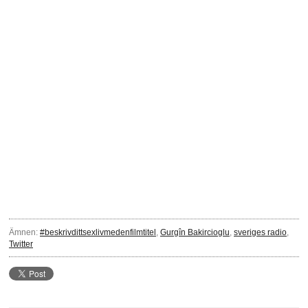
Ämnen:
#beskrivdittsexlivmedenfilmtitel
,
Gurgîn Bakircioglu
,
sveriges radio
,
Twitter