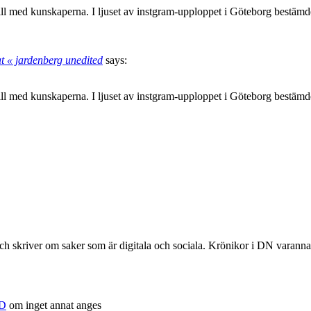
till med kunskaperna. I ljuset av instgram-upploppet i Göteborg bestäm
t « jardenberg unedited
says:
till med kunskaperna. I ljuset av instgram-upploppet i Göteborg bestäm
r och skriver om saker som är digitala och sociala. Krönikor i DN vara
D
om inget annat anges