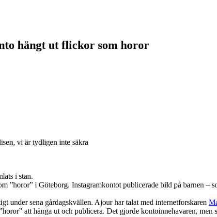
nto hängt ut flickor som horor
sen, vi är tydligen inte säkra
ats i stan.
m ”horor” i Göteborg. Instagramkontot publicerade bild på barnen – som
igt under sena gårdagskvällen. Ajour har talat med internetforskaren
Ma
å ”horor” att hänga ut och publicera. Det gjorde kontoinnehavaren, men 