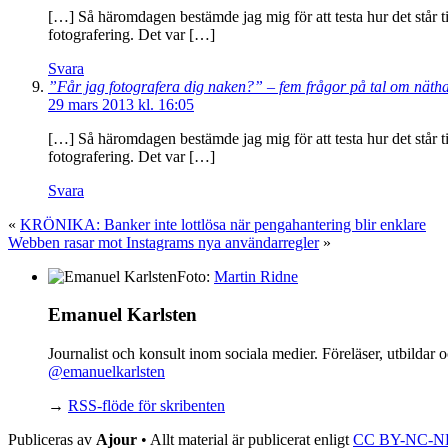
[…] Så häromdagen bestämde jag mig för att testa hur det står 
fotografering. Det var […]
Svara
”Får jag fotografera dig naken?” – fem frågor på tal om nätha
29 mars 2013 kl. 16:05
[…] Så häromdagen bestämde jag mig för att testa hur det står 
fotografering. Det var […]
Svara
«
KRÖNIKA: Banker inte lottlösa när pengahantering blir enklare
Webben rasar mot Instagrams nya användarregler
»
Foto:
Martin Ridne
Emanuel Karlsten
Journalist och konsult inom sociala medier. Föreläser, utbilda
@emanuelkarlsten
→
RSS-flöde för skribenten
Publiceras av
Ajour
• Allt material är publicerat enligt
CC BY-NC-N