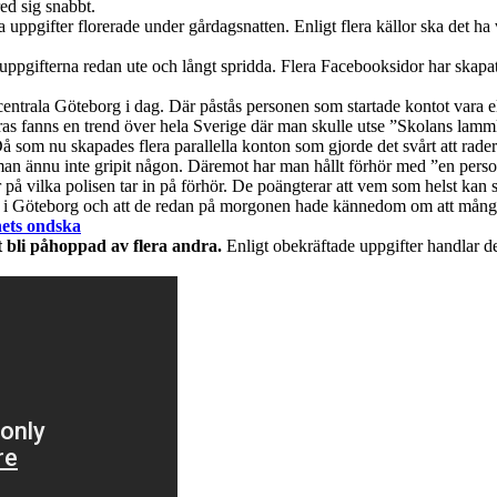
d sig snabbt.
ppgifter florerade under gårdagsnatten. Enligt flera källor ska det ha 
ppgifterna redan ute och långt spridda. Flera Facebooksidor har skapats
i centrala Göteborg i dag. Där påstås personen som startade kontot vara e
mras fanns en trend över hela Sverige där man skulle utse ”Skolans lamm
Då som nu skapades flera parallella konton som gjorde det svårt att rade
n ännu inte gripit någon. Däremot har man hållt förhör med ”en person”
r på vilka polisen tar in på förhör. De poängterar att vem som helst kan
ugnt i Göteborg och att de redan på morgonen hade kännedom om att mång
nets ondska
t bli påhoppad av flera andra.
Enligt obekräftade uppgifter handlar d