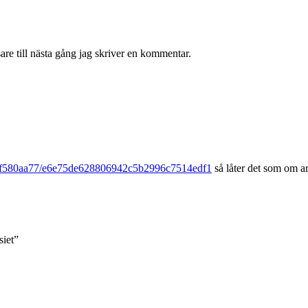
re till nästa gång jag skriver en kommentar.
43af580aa77/e6e75de628806942c5b2996c7514edf1
så låter det som om a
siet”