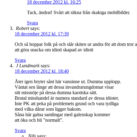
18 december 2012 kl. 16:25
Tack, ändrat! Svårt att räkna från skakiga mobilbilder.
Svara
Robert
says:
18 december 2012 kl. 17:39
Och så hoppar folk på och slår skiten ur andra för att dom tro
att göra snacka om idioti skapad av idioti
Svara
J Lundmark
says:
18 december 2012 kl. 18:40
Åter igen bryter sånt här vansinne ut. Dumma upplopp.
Väntat sen länge att dessa invandrarungdomar visar
sitt missnöje på dessa dumma kaotiska sätt.
Brutal misshandel är numera standard av dessa idioter.
Inte PK att peka på problemets grund och vara tydliga
med vilka dårar som ligger bakom.
Såna här galna samlingar med galenskap kommer
att öka och bli ”normalt”.
Svara
Nils
says: