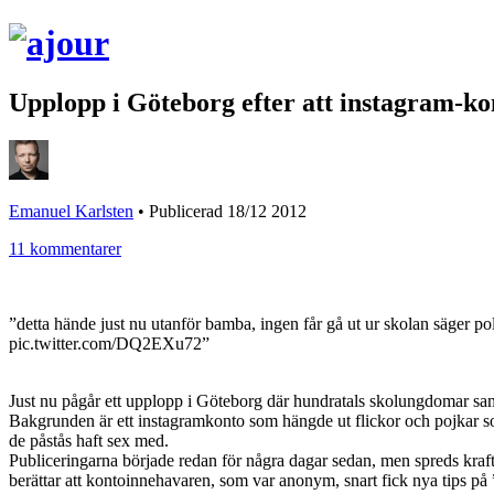
Upplopp i Göteborg efter att instagram-ko
Emanuel Karlsten
•
Publicerad 18/12 2012
11 kommentarer
”detta hände just nu utanför bamba, ingen får gå ut ur skolan säger poli
pic.twitter.com/DQ2EXu72”
Just nu pågår ett upplopp i Göteborg där hundratals skolungdomar saml
Bakgrunden är ett instagramkonto som hängde ut flickor och pojkar so
de påstås haft sex med.
Publiceringarna började redan för några dagar sedan, men spreds kraft
berättar att kontoinnehavaren, som var anonym, snart fick nya tips p