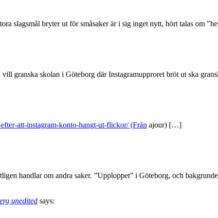
ra slagsmål bryter ut för småsaker är i sig inget nytt, hört talas om ”het
 vill granska skolan i Göteborg där Instagramupproret bröt ut ska gran
-efter-att-instagram-konto-hangt-ut-flickor/ (Från
ajour) […]
tligen handlar om andra saker. ”Upploppet” i Göteborg, och bakgrunden t
erg unedited
says: