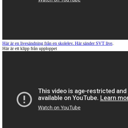
Här är en livesändning från en skolelev.
Här sänder SVT live
.
Här är ett klipp från upploppet