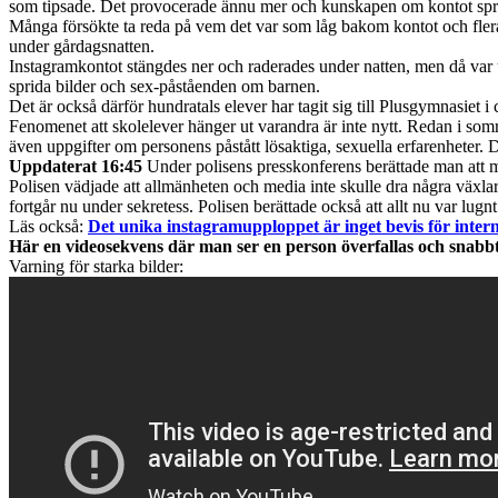
som tipsade. Det provocerade ännu mer och kunskapen om kontot spre
Många försökte ta reda på vem det var som låg bakom kontot och flera u
under gårdagsnatten.
Instagramkontot stängdes ner och raderades under natten, men då var u
sprida bilder och sex-påståenden om barnen.
Det är också därför hundratals elever har tagit sig till Plusgymnasiet 
Fenomenet att skolelever hänger ut varandra är inte nytt. Redan i so
även uppgifter om personens påstått lösaktiga, sexuella erfarenheter. 
Uppdaterat 16:45
Under polisens presskonferens berättade man att ma
Polisen vädjade att allmänheten och media inte skulle dra några växla
fortgår nu under sekretess. Polisen berättade också att allt nu var l
Läs också:
Det unika instagramupploppet är inget bevis för inter
Här en videosekvens där man ser en person överfallas och snabb
Varning för starka bilder: