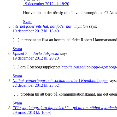
19 december 2012 kl. 18:20
Hur vet du att det rör sig om ”invandrarungdomar”? Att sto
Svara
internet föder inte hat, hat föder hat | mymlan
says:
19 december 2012 kl. 13:40
[…] intressant att läsa att kommunalrådet Robert Hammarstrand
Svara
Episod 7 — Jävla Julspecial
says:
19 december 2012 kl. 20:20
[…] om Göteborgsupploppet
http://ajour.se/upplopp-i-goteborg
Svara
Näthat, värderingar och sociala medier | Kreafonbloggen
says:
22 december 2012 kl. 23:52
[…] problem till att bero på kommunikationskanal, när det egen
Svara
”Får jag fotografera dig naken?” – på tal om näthat « jardenb
29 mars 2013 kl. 16:03