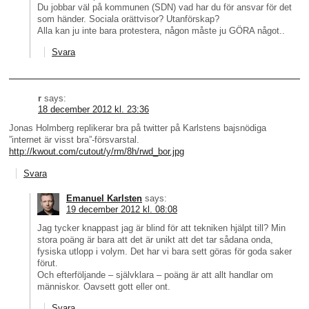
Du jobbar väl på kommunen (SDN) vad har du för ansvar för det
som händer. Sociala orättvisor? Utanförskap?
Alla kan ju inte bara protestera, någon måste ju GÖRA något..
Svara
r
says:
18 december 2012 kl. 23:36
Jonas Holmberg replikerar bra på twitter på Karlstens bajsnödiga
”internet är visst bra”-försvarstal.
http://kwout.com/cutout/y/rm/8h/rwd_bor.jpg
Svara
Emanuel Karlsten
says:
19 december 2012 kl. 08:08
Jag tycker knappast jag är blind för att tekniken hjälpt till? Min
stora poäng är bara att det är unikt att det tar sådana onda,
fysiska utlopp i volym. Det har vi bara sett göras för goda saker
förut.
Och efterföljande – självklara – poäng är att allt handlar om
människor. Oavsett gott eller ont.
Svara