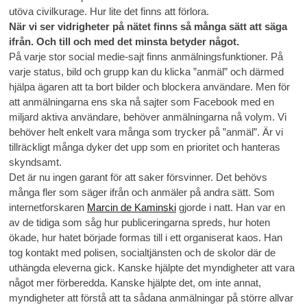
utöva civilkurage. Hur lite det finns att förlora.
När vi ser vidrigheter på nätet finns så många sätt att säga
ifrån. Och till och med det minsta betyder något.
På varje stor social medie-sajt finns anmälningsfunktioner. På
varje status, bild och grupp kan du klicka ”anmäl” och därmed
hjälpa ägaren att ta bort bilder och blockera användare. Men för
att anmälningarna ens ska nå sajter som Facebook med en
miljard aktiva användare, behöver anmälningarna nå volym. Vi
behöver helt enkelt vara många som trycker på ”anmäl”. Är vi
tillräckligt många dyker det upp som en prioritet och hanteras
skyndsamt.
Det är nu ingen garant för att saker försvinner. Det behövs
många fler som säger ifrån och anmäler på andra sätt. Som
internetforskaren
Marcin de Kaminski
gjorde i natt. Han var en
av de tidiga som såg hur publiceringarna spreds, hur hoten
ökade, hur hatet började formas till i ett organiserat kaos. Han
tog kontakt med polisen, socialtjänsten och de skolor där de
uthängda eleverna gick. Kanske hjälpte det myndigheter att vara
något mer förberedda. Kanske hjälpte det, om inte annat,
myndigheter att förstå att ta sådana anmälningar på större allvar