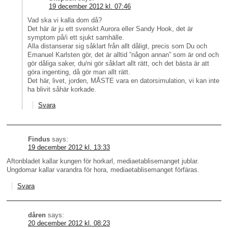
19 december 2012 kl. 07:46
Vad ska vi kalla dom då?
Det här är ju ett svenskt Aurora eller Sandy Hook, det är
symptom på/i ett sjukt samhälle.
Alla distanserar sig såklart från allt dåligt, precis som Du och
Emanuel Karlsten gör, det är alltid ”någon annan” som är ond och
gör dåliga saker, du/ni gör såklart allt rätt, och det bästa är att
göra ingenting, då gör man allt rätt.
Det här, livet, jorden, MÅSTE vara en datorsimulation, vi kan inte
ha blivit såhär korkade.
Svara
Findus
says:
19 december 2012 kl. 13:33
Aftonbladet kallar kungen för horkarl, mediaetablisemanget jublar.
Ungdomar kallar varandra för hora, mediaetablisemanget förfäras.
Svara
dåren
says:
20 december 2012 kl. 08:23