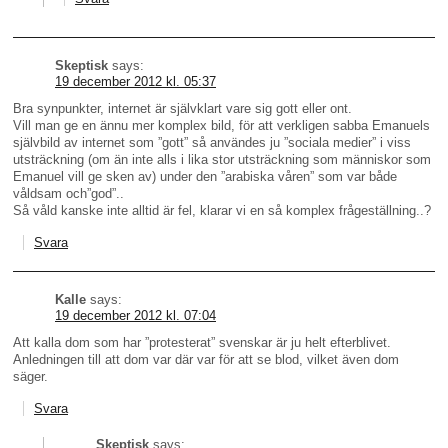
Skeptisk
says:
19 december 2012 kl. 05:37
Bra synpunkter, internet är självklart vare sig gott eller ont.
Vill man ge en ännu mer komplex bild, för att verkligen sabba Emanuels
självbild av internet som ”gott” så användes ju ”sociala medier” i viss
utsträckning (om än inte alls i lika stor utsträckning som människor som
Emanuel vill ge sken av) under den ”arabiska våren” som var både
våldsam och”god”..
Så våld kanske inte alltid är fel, klarar vi en så komplex frågeställning..?
Svara
Kalle
says:
19 december 2012 kl. 07:04
Att kalla dom som har ”protesterat” svenskar är ju helt efterblivet.
Anledningen till att dom var där var för att se blod, vilket även dom
säger.
Svara
Skeptisk
says: