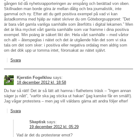
gången tid då nyhetsrapporteringen av enspårig och berättad von oben.
Skillnaden man borde göra är mellan dålig och bra journalistik, inte
gammal och ny. Efter att du gett positiva exempel på vad vi kan
åstadkomma med hjälp av nätet skriver du om Göteborgsupproret: ”Det
är bara vårt gamla vanliga samhälle som återfötts i digital lekamen.” Men
det är lika mycket vårt gamla samhälle som var framme i dina positiva
exempel. Min poäng är säkert likt din: Hela vårt samhälle – med vårtor
och allt – återspeglas i nätet och det är utgående från det som vi ska
tala om det som sker: i positiva eller negativa ordalag men aldrig som
om det dök upp ur tomma intet, förorsakat av nätet självt.
Svara
Kjerstin Fogelklou
says:
18 december 2012 kl. 18:58
Du har så rätt! Det är så lätt att hamna i flathetens träsk – ”Ingen annan
säger ju nått”, ”varför ska jag sticka ut hakan” (jag kanske får en smäll!).
Jag vågar protestera – men jag vill väldans gärna att andra följer efter!
Svara
Skeptisk
says:
19 december 2012 kl. 05:29
Vad är det du protesterar emot?