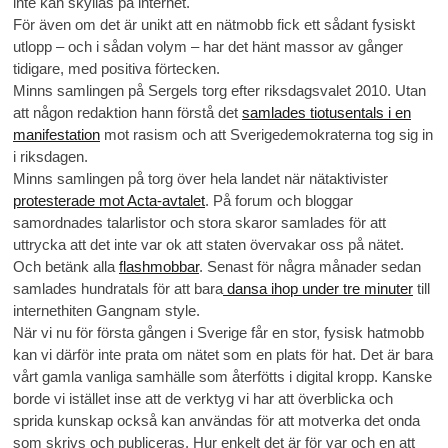
inte kan skyllas på internet.
För även om det är unikt att en nätmobb fick ett sådant fysiskt
utlopp – och i sådan volym – har det hänt massor av gånger
tidigare, med positiva förtecken.
Minns samlingen på Sergels torg efter riksdagsvalet 2010. Utan
att någon redaktion hann förstå det
samlades tiotusentals i en
manifestation
mot rasism och att Sverigedemokraterna tog sig in
i riksdagen.
Minns samlingen på torg över hela landet när nätaktivister
protesterade mot Acta-avtalet
. På forum och bloggar
samordnades talarlistor och stora skaror samlades för att
uttrycka att det inte var ok att staten övervakar oss på nätet.
Och betänk alla
flashmobbar
. Senast för några månader sedan
samlades hundratals för att bara
dansa ihop under tre minuter
till
internethiten Gangnam style.
När vi nu för första gången i Sverige får en stor, fysisk hatmobb
kan vi därför inte prata om nätet som en plats för hat. Det är bara
vårt gamla vanliga samhälle som återfötts i digital kropp. Kanske
borde vi istället inse att de verktyg vi har att överblicka och
sprida kunskap också kan användas för att motverka det onda
som skrivs och publiceras. Hur enkelt det är för var och en att