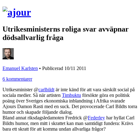
Utrikesministerns roliga svar avväpnar
dödsallvarlig fråga
Emanuel Karlsten
•
Publicerad 10/11 2011
6 kommentarer
Utrikesminister @
carlbildt
är inte känd för att vara särskilt social på
sociala medier. Så när artisten
Timbuktu
försökte göra en politisk
poäng över Sveriges ekonomiska inblandning i Afrika svarade
Ajours Damon Rasti med en suck. Det provocerade Carl Bildts torra
humor och skapade följande dialog.
Bland annat riksdagsledamoten Fredrick @
Federley
har hyllat Carl
Bildts humor, men mitt i skrattet kan man samtidigt fundera: Krävs
bara ett skratt för att komma undan allvarliga frågor?