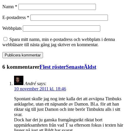
Namn
*
E-postadress
*
Webbplats
Spara mitt namn, min e-postadress och webbplats i denna
webbläsare till nästa gång jag skriver en kommentar.
6 kommentarer
Flest röster
Senaste
Äldst
André
says:
10 november 2011 kl. 18:46
Spontant skulle jag nog inte kalla det att avväpna Timbuks
anklagelse, utan ett näpsande av Damon. Bl.a. för att han
riktar sig till just Damon och inte berör Timbuktu alls i sitt
svar.
Dock har det ju ganska framgångsrikt riktat bort
uppmärksamheten från vad T sa eftersom fokus i texten här
ligger på just att Bildt har svarat.