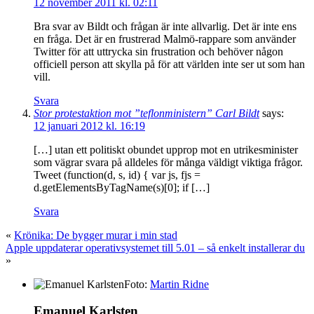
12 november 2011 kl. 02:11
Bra svar av Bildt och frågan är inte allvarlig. Det är inte ens
en fråga. Det är en frustrerad Malmö-rappare som använder
Twitter för att uttrycka sin frustration och behöver någon
officiell person att skylla på för att världen inte ser ut som han
vill.
Svara
Stor protestaktion mot ”teflonministern” Carl Bildt
says:
12 januari 2012 kl. 16:19
[…] utan ett politiskt obundet upprop mot en utrikesminister
som vägrar svara på alldeles för många väldigt viktiga frågor.
Tweet (function(d, s, id) { var js, fjs =
d.getElementsByTagName(s)[0]; if […]
Svara
«
Krönika: De bygger murar i min stad
Apple uppdaterar operativsystemet till 5.01 – så enkelt installerar du
»
Foto:
Martin Ridne
Emanuel Karlsten