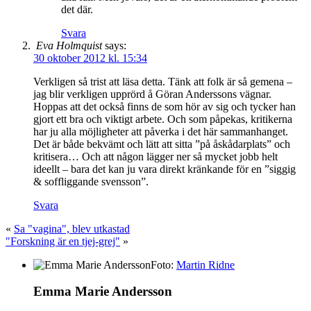
det där.
Svara
Eva Holmquist
says:
30 oktober 2012 kl. 15:34
Verkligen så trist att läsa detta. Tänk att folk är så gemena –
jag blir verkligen upprörd å Göran Anderssons vägnar.
Hoppas att det också finns de som hör av sig och tycker han
gjort ett bra och viktigt arbete. Och som påpekas, kritikerna
har ju alla möjligheter att påverka i det här sammanhanget.
Det är både bekvämt och lätt att sitta ”på åskådarplats” och
kritisera… Och att någon lägger ner så mycket jobb helt
ideellt – bara det kan ju vara direkt kränkande för en ”siggig
& soffliggande svensson”.
Svara
«
Sa "vagina", blev utkastad
"Forskning är en tjej-grej"
»
Foto:
Martin Ridne
Emma Marie Andersson