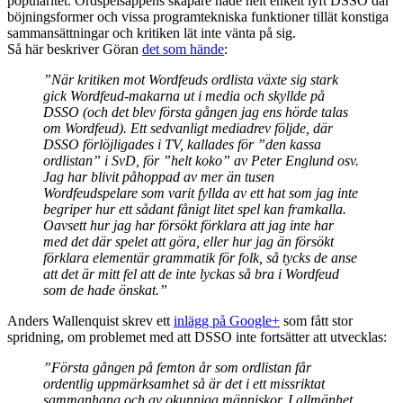
popularitet. Ordspelsappens skapare hade helt enkelt lyft DSSO där
böjningsformer och vissa programtekniska funktioner tillät konstiga
sammansättningar och kritiken lät inte vänta på sig.
Så här beskriver Göran
det som hände
:
”När kritiken mot Wordfeuds ordlista växte sig stark
gick Wordfeud-makarna ut i media och skyllde på
DSSO (och det blev första gången jag ens hörde talas
om Wordfeud). Ett sedvanligt mediadrev följde, där
DSSO förlöjligades i TV, kallades för ”den kassa
ordlistan” i SvD, för ”helt koko” av Peter Englund osv.
Jag har blivit påhoppad av mer än tusen
Wordfeudspelare som varit fyllda av ett hat som jag inte
begriper hur ett sådant fånigt litet spel kan framkalla.
Oavsett hur jag har försökt förklara att jag inte har
med det där spelet att göra, eller hur jag än försökt
förklara elementär grammatik för folk, så tycks de anse
att det är mitt fel att de inte lyckas så bra i Wordfeud
som de hade önskat.”
Anders Wallenquist skrev ett
inlägg på Google+
som fått stor
spridning, om problemet med att DSSO inte fortsätter att utvecklas:
”Första gången på femton år som ordlistan får
ordentlig uppmärksamhet så är det i ett missriktat
sammanhang och av okunniga människor. I allmänhet