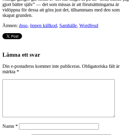
gjort bättre själv” — det som missas är att förutsättningarna är
vidöppna för dessa att göra just det, tillsammans med den som
skapat grunden.
Ämnen:
dsso
,
öppen källkod
,
Samhälle
,
Wordfeud
Lämna ett svar
Din e-postadress kommer inte publiceras.
Obligatoriska fält är
märkta
*
Namn
*