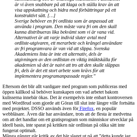
är vi även snabbare på att klaga och ställa krav än att
visa uppskattning och bidra med förbättringar på ett
konstruktivt sätt. […]
Sverige behöver en fri ordlista som är anpassad att
använda i program. Den måste vara fri om den skall
kunna distribueras lika bekvämt som vi är vana vid.
Alternativet är att varje individ sluter avtal med
ordliste-utgivaren, ett merarbete och krångel användare
av fri programvara är van vid att slippa. Svenska
Akademiens lista är inte ett alternativ, dels är
utgivningen av den ordlistan en viktig intäktskälla för
akademien så det är naivt att tro att den skulle släppas
fri, dels är det ett stort arbete som krävs för att
implementera programanpassade regler.”
Eftersom det blir allt vanligare med program som publiceras med
öppen källkod så behöver kunskapen om vad arbetet bakom
kulisserna innebär ökas. Det är exempelvis inte enbart kontroversen
med Wordfeud som gjorde att Göran till slut inte längre ville fortsätta
med projektet. DSSO används även för
Firefox
, en populär
webbläsare. Även där har användare, trots att de flesta är medvetna
om att det handlar om ett gratisprogram som människor utvecklar på
ideell basis, inte sparat på kritiken när ordlistan på olika sätt inte
fungerat optimalt.
Många gånger går kritik av det här slaget ut på att ”detta kunde jag