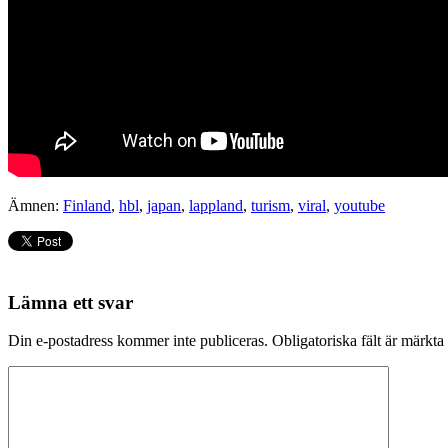
Ämnen:
Finland
,
hbl
,
japan
,
lappland
,
turism
,
viral
,
youtube
Lämna ett svar
Din e-postadress kommer inte publiceras.
Obligatoriska fält är märkta