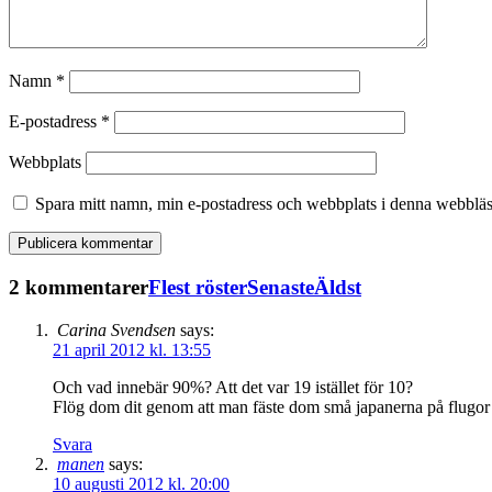
Namn
*
E-postadress
*
Webbplats
Spara mitt namn, min e-postadress och webbplats i denna webbläsa
2 kommentarer
Flest röster
Senaste
Äldst
Carina Svendsen
says:
21 april 2012 kl. 13:55
Och vad innebär 90%? Att det var 19 istället för 10?
Flög dom dit genom att man fäste dom små japanerna på flugor o
Svara
manen
says:
10 augusti 2012 kl. 20:00