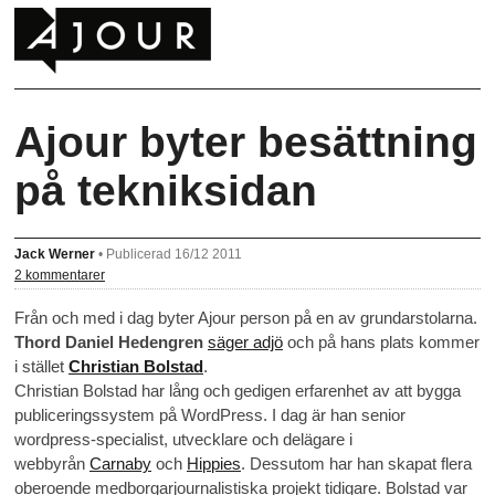
Ajour byter besättning
på tekniksidan
Jack Werner
•
Publicerad 16/12 2011
2 kommentarer
Från och med i dag byter Ajour person på en av grundarstolarna.
Thord Daniel Hedengren
säger adjö
och på hans plats kommer
i stället
Christian Bolstad
.
Christian Bolstad har lång och gedigen erfarenhet av att bygga
publiceringssystem på WordPress. I dag är han senior
wordpress-specialist, utvecklare och delägare i
webbyrån
Carnaby
och
Hippies
. Dessutom har han skapat flera
oberoende medborgarjournalistiska projekt tidigare. Bolstad var