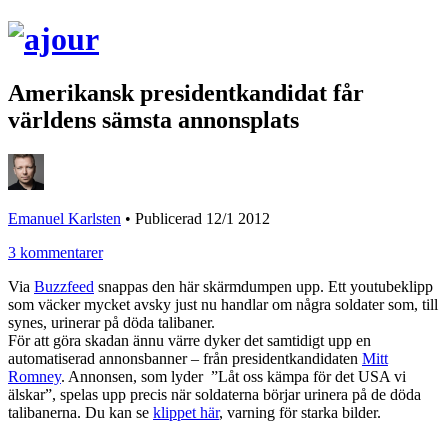
Amerikansk presidentkandidat får
världens sämsta annonsplats
Emanuel Karlsten
•
Publicerad 12/1 2012
3 kommentarer
Via
Buzzfeed
snappas den här skärmdumpen upp. Ett youtubeklipp
som väcker mycket avsky just nu handlar om några soldater som, till
synes, urinerar på döda talibaner.
För att göra skadan ännu värre dyker det samtidigt upp en
automatiserad annonsbanner – från presidentkandidaten
Mitt
Romney
. Annonsen, som lyder ”Låt oss kämpa för det USA vi
älskar”, spelas upp precis när soldaterna börjar urinera på de döda
talibanerna. Du kan se
klippet här
, varning för starka bilder.