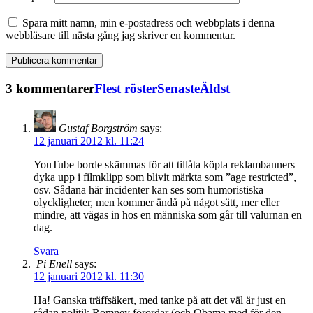
Spara mitt namn, min e-postadress och webbplats i denna
webbläsare till nästa gång jag skriver en kommentar.
3 kommentarer
Flest röster
Senaste
Äldst
Gustaf Borgström
says:
12 januari 2012 kl. 11:24
YouTube borde skämmas för att tillåta köpta reklambanners
dyka upp i filmklipp som blivit märkta som ”age restricted”,
osv. Sådana här incidenter kan ses som humoristiska
olyckligheter, men kommer ändå på något sätt, mer eller
mindre, att vägas in hos en människa som går till valurnan en
dag.
Svara
Pi Enell
says:
12 januari 2012 kl. 11:30
Ha! Ganska träffsäkert, med tanke på att det väl är just en
sådan politik Romney förordar (och Obama med för den