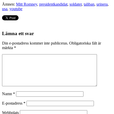
Ämnen:
Mitt Romney
,
presidentkandidat
,
soldater
,
taliban
,
urinera
,
usa
,
youtube
Lämna ett svar
Din e-postadress kommer inte publiceras.
Obligatoriska fält är
märkta
*
Namn
*
E-postadress
*
Webbplats