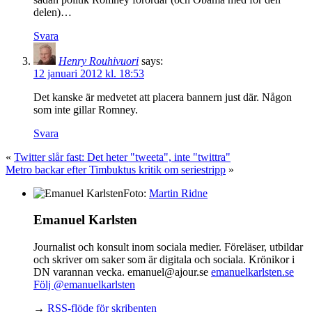
delen)…
Svara
Henry Rouhivuori
says:
12 januari 2012 kl. 18:53
Det kanske är medvetet att placera bannern just där. Någon
som inte gillar Romney.
Svara
«
Twitter slår fast: Det heter "tweeta", inte "twittra"
Metro backar efter Timbuktus kritik om seriestripp
»
Foto:
Martin Ridne
Emanuel Karlsten
Journalist och konsult inom sociala medier. Föreläser, utbildar
och skriver om saker som är digitala och sociala. Krönikor i
DN varannan vecka. emanuel@ajour.se
emanuelkarlsten.se
Följ @emanuelkarlsten
→
RSS-flöde för skribenten