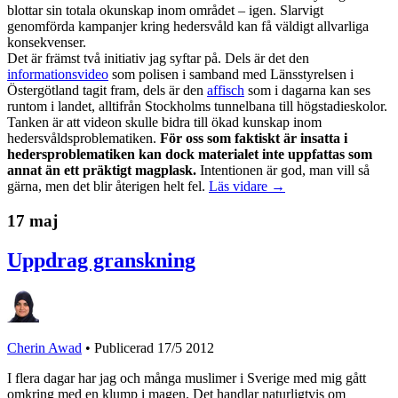
blottar sin totala okunskap inom området – igen. Slarvigt
genomförda kampanjer kring hedersvåld kan få väldigt allvarliga
konsekvenser.
Det är främst två initiativ jag syftar på. Dels är det den
informationsvideo
som polisen i samband med Länsstyrelsen i
Östergötland tagit fram, dels är den
affisch
som i dagarna kan ses
runtom i landet, alltifrån Stockholms tunnelbana till högstadieskolor.
Tanken är att videon skulle bidra till ökad kunskap inom
hedersvåldsproblematiken.
För oss som faktiskt är insatta i
hedersproblematiken kan dock materialet inte uppfattas som
annat än ett präktigt magplask.
Intentionen är god, man vill så
gärna, men det blir återigen helt fel.
Läs vidare →
17 maj
Uppdrag granskning
Cherin Awad
•
Publicerad 17/5 2012
I flera dagar har jag och många muslimer i Sverige med mig gått
omkring med en klump i magen. Det handlar naturligtvis om