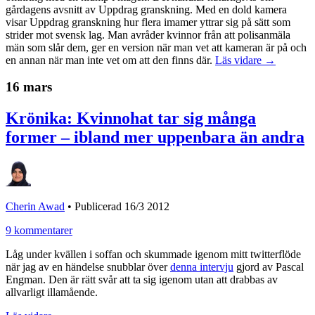
gårdagens avsnitt av Uppdrag granskning. Med en dold kamera
visar Uppdrag granskning hur flera imamer yttrar sig på sätt som
strider mot svensk lag. Man avråder kvinnor från att polisanmäla
män som slår dem, ger en version när man vet att kameran är på och
en annan när man inte vet om att den finns där.
Läs vidare →
16 mars
Krönika: Kvinnohat tar sig många
former – ibland mer uppenbara än andra
Cherin Awad
•
Publicerad 16/3 2012
9 kommentarer
Låg under kvällen i soffan och skummade igenom mitt twitterflöde
när jag av en händelse snubblar över
denna intervju
gjord av Pascal
Engman. Den är rätt svår att ta sig igenom utan att drabbas av
allvarligt illamående.