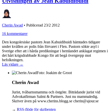
Utvisningen av Jean Kabuidibuidi
Cherin Awad
•
Publicerad 23/2 2012
16 kommentarer
Den kongolesiske pastorn Jean Kabuidibuidi hämtades tidigare
under kvällen av polis från förvaret i Flen. Pastorn sökte asyl i
Sverige efter att i hårda predikningar i hemlandet anklagat regimen i
det hårt krigsdrabbade Kongo för att begå övergrepp mot
befolkningen.
Läs vidare →
Foto: Joakim de Groot
Cherin Awad
Jurist, tvåbarnsmamma och östgöte. Biträdande jurist vid
Advokatfirman Salmi & Partners. Just nu mammaledig.
Skriver även på www.cherins.blogg.se cherin@ajour.se
→
RSS-flöde för skribenten