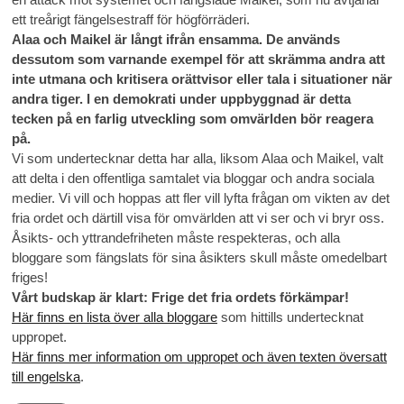
ett treårigt fängelsestraff för högförräderi.
Alaa och Maikel är långt ifrån ensamma. De används
dessutom som varnande exempel för att skrämma andra att
inte utmana och kritisera orättvisor eller tala i situationer när
andra tiger. I en demokrati under uppbyggnad är detta
tecken på en farlig utveckling som omvärlden bör reagera
på.
Vi som undertecknar detta har alla, liksom Alaa och Maikel, valt
att delta i den offentliga samtalet via bloggar och andra sociala
medier. Vi vill och hoppas att fler vill lyfta frågan om vikten av det
fria ordet och därtill visa för omvärlden att vi ser och vi bryr oss.
Åsikts- och yttrandefriheten måste respekteras, och alla
bloggare som fängslats för sina åsikters skull måste omedelbart
friges!
Vårt budskap är klart: Frige det fria ordets förkämpar!
Här finns en lista över alla bloggare
som hittills undertecknat
uppropet.
Här finns mer information om uppropet och även texten översatt
till engelska
.