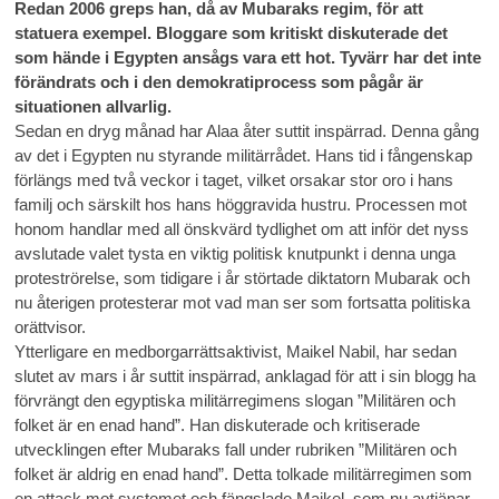
Redan 2006 greps han, då av Mubaraks regim, för att
statuera exempel. Bloggare som kritiskt diskuterade det
som hände i Egypten ansågs vara ett hot. Tyvärr har det inte
förändrats och i den demokratiprocess som pågår är
situationen allvarlig.
Sedan en dryg månad har Alaa åter suttit inspärrad. Denna gång
av det i Egypten nu styrande militärrådet. Hans tid i fångenskap
förlängs med två veckor i taget, vilket orsakar stor oro i hans
familj och särskilt hos hans höggravida hustru. Processen mot
honom handlar med all önskvärd tydlighet om att inför det nyss
avslutade valet tysta en viktig politisk knutpunkt i denna unga
proteströrelse, som tidigare i år störtade diktatorn Mubarak och
nu återigen protesterar mot vad man ser som fortsatta politiska
orättvisor.
Ytterligare en medborgarrättsaktivist, Maikel Nabil, har sedan
slutet av mars i år suttit inspärrad, anklagad för att i sin blogg ha
förvrängt den egyptiska militärregimens slogan ”Militären och
folket är en enad hand”. Han diskuterade och kritiserade
utvecklingen efter Mubaraks fall under rubriken ”Militären och
folket är aldrig en enad hand”. Detta tolkade militärregimen som
en attack mot systemet och fängslade Maikel, som nu avtjänar