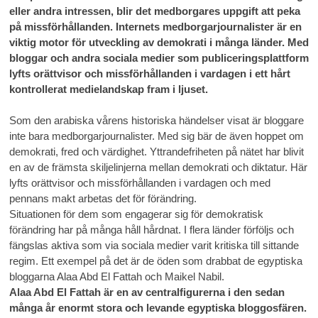
eller andra intressen, blir det medborgares uppgift att peka
på missförhållanden. Internets medborgarjournalister är en
viktig motor för utveckling av demokrati i många länder. Med
bloggar och andra sociala medier som publiceringsplattform
lyfts orättvisor och missförhållanden i vardagen i ett hårt
kontrollerat medielandskap fram i ljuset.
Som den arabiska vårens historiska händelser visat är bloggare
inte bara medborgarjournalister. Med sig bär de även hoppet om
demokrati, fred och värdighet. Yttrandefriheten på nätet har blivit
en av de främsta skiljelinjerna mellan demokrati och diktatur. Här
lyfts orättvisor och missförhållanden i vardagen och med
pennans makt arbetas det för förändring.
Situationen för dem som engagerar sig för demokratisk
förändring har på många håll hårdnat. I flera länder förföljs och
fängslas aktiva som via sociala medier varit kritiska till sittande
regim. Ett exempel på det är de öden som drabbat de egyptiska
bloggarna Alaa Abd El Fattah och Maikel Nabil.
Alaa Abd El Fattah är en av centralfigurerna i den sedan
många år enormt stora och levande egyptiska bloggosfären.