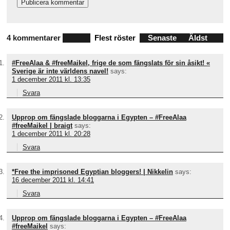
4 kommentarer
Flest röster
Senaste
Äldst
#FreeAlaa & #freeMaikel, frige de som fängslats för sin åsikt! «
Sverige är inte världens navel!
says:
1 december 2011 kl. 13:35
Svara
Upprop om fängslade bloggarna i Egypten – #FreeAlaa
#freeMaikel | braigt
says:
1 december 2011 kl. 20:28
Svara
*Free the imprisoned Egyptian bloggers! | Nikkelin
says:
16 december 2011 kl. 14:41
Svara
Upprop om fängslade bloggarna i Egypten – #FreeAlaa
#freeMaikel
says: