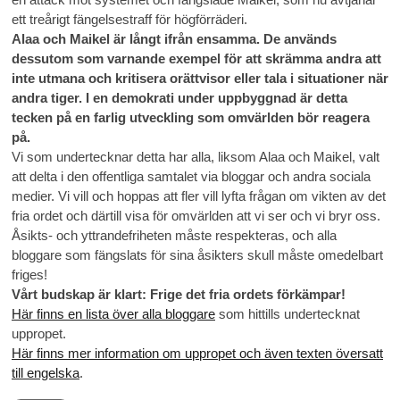
ett treårigt fängelsestraff för högförräderi.
Alaa och Maikel är långt ifrån ensamma. De används
dessutom som varnande exempel för att skrämma andra att
inte utmana och kritisera orättvisor eller tala i situationer när
andra tiger. I en demokrati under uppbyggnad är detta
tecken på en farlig utveckling som omvärlden bör reagera
på.
Vi som undertecknar detta har alla, liksom Alaa och Maikel, valt
att delta i den offentliga samtalet via bloggar och andra sociala
medier. Vi vill och hoppas att fler vill lyfta frågan om vikten av det
fria ordet och därtill visa för omvärlden att vi ser och vi bryr oss.
Åsikts- och yttrandefriheten måste respekteras, och alla
bloggare som fängslats för sina åsikters skull måste omedelbart
friges!
Vårt budskap är klart: Frige det fria ordets förkämpar!
Här finns en lista över alla bloggare
som hittills undertecknat
uppropet.
Här finns mer information om uppropet och även texten översatt
till engelska
.