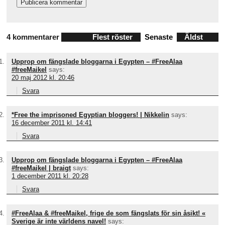
4 kommentarer
Flest röster
Senaste
Äldst
Upprop om fängslade bloggarna i Egypten – #FreeAlaa
#freeMaikel
says:
20 maj 2012 kl. 20:46
Svara
*Free the imprisoned Egyptian bloggers! | Nikkelin
says:
16 december 2011 kl. 14:41
Svara
Upprop om fängslade bloggarna i Egypten – #FreeAlaa
#freeMaikel | braigt
says:
1 december 2011 kl. 20:28
Svara
#FreeAlaa & #freeMaikel, frige de som fängslats för sin åsikt! «
Sverige är inte världens navel!
says: