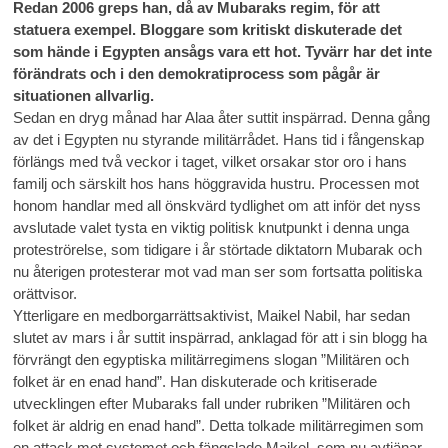
Redan 2006 greps han, då av Mubaraks regim, för att
statuera exempel. Bloggare som kritiskt diskuterade det
som hände i Egypten ansågs vara ett hot. Tyvärr har det inte
förändrats och i den demokratiprocess som pågår är
situationen allvarlig.
Sedan en dryg månad har Alaa åter suttit inspärrad. Denna gång
av det i Egypten nu styrande militärrådet. Hans tid i fångenskap
förlängs med två veckor i taget, vilket orsakar stor oro i hans
familj och särskilt hos hans höggravida hustru. Processen mot
honom handlar med all önskvärd tydlighet om att inför det nyss
avslutade valet tysta en viktig politisk knutpunkt i denna unga
proteströrelse, som tidigare i år störtade diktatorn Mubarak och
nu återigen protesterar mot vad man ser som fortsatta politiska
orättvisor.
Ytterligare en medborgarrättsaktivist, Maikel Nabil, har sedan
slutet av mars i år suttit inspärrad, anklagad för att i sin blogg ha
förvrängt den egyptiska militärregimens slogan ”Militären och
folket är en enad hand”. Han diskuterade och kritiserade
utvecklingen efter Mubaraks fall under rubriken ”Militären och
folket är aldrig en enad hand”. Detta tolkade militärregimen som
en attack mot systemet och fängslade Maikel, som nu avtjänar