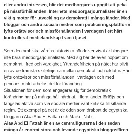
eller andra intressen, blir det medborgares uppgift att peka
på missförhållanden. Internets medborgarjournalister är en
viktig motor för utveckling av demokrati i många länder. Med
bloggar och andra sociala medier som publiceringsplattform
lyfts orättvisor och missförhållanden i vardagen i ett hårt
kontrollerat medielandskap fram i ljuset.
Som den arabiska vårens historiska händelser visat är bloggare
inte bara medborgarjournalister. Med sig bär de även hoppet om
demokrati, fred och värdighet. Yttrandefriheten på nätet har blivit
en av de främsta skiljelinjerna mellan demokrati och diktatur. Här
lyfts orättvisor och missförhållanden i vardagen och med
pennans makt arbetas det för förändring.
Situationen för dem som engagerar sig för demokratisk
förändring har på många håll hårdnat. I flera länder förföljs och
fängslas aktiva som via sociala medier varit kritiska till sittande
regim. Ett exempel på det är de öden som drabbat de egyptiska
bloggarna Alaa Abd El Fattah och Maikel Nabil.
Alaa Abd El Fattah är en av centralfigurerna i den sedan
många år enormt stora och levande egyptiska bloggosfären.