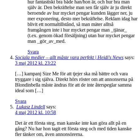
hur fantastiskt bra både han/hon är, och hur bra man
själv är. Den bekräftelse man sen får själv är ju direkt
beroende av hur mycket pengar kunden lägger ner, ju
mer exponering, desto mer bekräftelse. Reklam idag har
blivit ett normaltillstånd, så man mäter alltså
framgången inte i hur mycket pengar man _tjänar_
(t.ex. genom ökad försäljning) utan hur mycket pengar
man _gör_av_med.
Svara
Sociala medier – allt måste vara perfekt | Heidi's News
says:
3 maj 2012 kl. 23:22
[…] kampanj Size Me för att tjejer ska må bättre och vara
tryggare i sig själva. Direkt hörs röster om att annonserna på
Blondinbella måste ändras för att de inte återspeglar samma
ideal som […]
Svara
Lukasz Lindell
says:
4 maj 2012 kl. 10:58
Det är ett första steg, man kanske inte kan göra allt på en
gång? Nu har hon tagit ett första steg och med tiden kanske
fler tänker om, även annonsörerna.