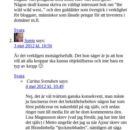
Någon skull kunna skriva en väldigt intressant bok om ”the
wild wild west..” och den guldålder som övergick i verklighet
för bloggare, människor som lånade pengar för att investera i
domäner m.fl.
Svara
Sonja
says:
3 maj 2012 kl. 16:56
Är det verkligen motsägelsefullt. Det hon säger är ju att hon
vill att alla kroppar ska kunna objektifiseras och inte bara en
typ av kropp 🙂
Svara
Carina Svendsen
says:
4 maj 2012 kl. 10:49
Nej, det är väl tvärtom ganska konsekvent, man måste
ju fascineras över det bekräftelsebehov någon har som
först publicerar en nakenbild på sig själv, och sedan
ringer runt till media för att be dom kommentera den.
Lisa Magnusson skrev (vad jag förstår, jag har inte läst
det själv) i Metro ungefär det jag sa när Ajour skrev om
att Blondinbella ”tjockmobbades”, nämligen att säga