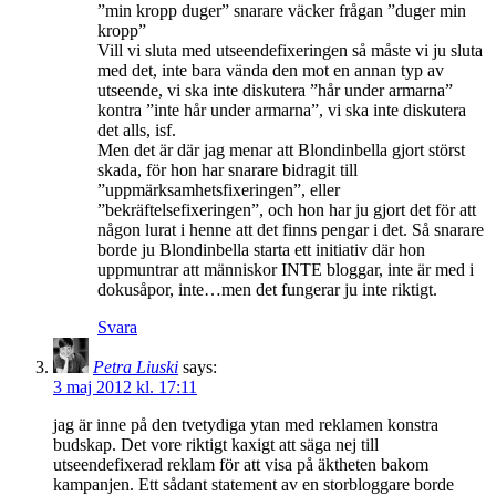
”min kropp duger” snarare väcker frågan ”duger min
kropp”
Vill vi sluta med utseendefixeringen så måste vi ju sluta
med det, inte bara vända den mot en annan typ av
utseende, vi ska inte diskutera ”hår under armarna”
kontra ”inte hår under armarna”, vi ska inte diskutera
det alls, isf.
Men det är där jag menar att Blondinbella gjort störst
skada, för hon har snarare bidragit till
”uppmärksamhetsfixeringen”, eller
”bekräftelsefixeringen”, och hon har ju gjort det för att
någon lurat i henne att det finns pengar i det. Så snarare
borde ju Blondinbella starta ett initiativ där hon
uppmuntrar att människor INTE bloggar, inte är med i
dokusåpor, inte…men det fungerar ju inte riktigt.
Svara
Petra Liuski
says:
3 maj 2012 kl. 17:11
jag är inne på den tvetydiga ytan med reklamen konstra
budskap. Det vore riktigt kaxigt att säga nej till
utseendefixerad reklam för att visa på äktheten bakom
kampanjen. Ett sådant statement av en storbloggare borde