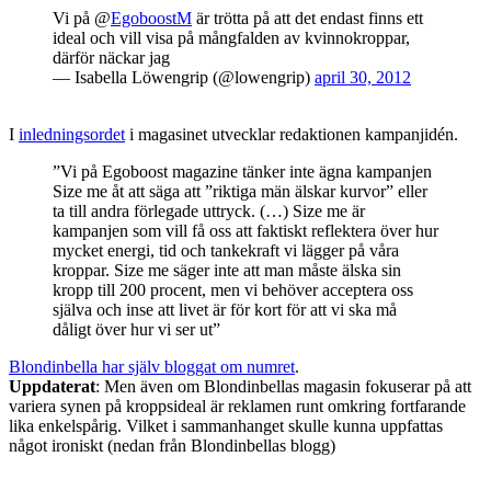
Vi på @
EgoboostM
är trötta på att det endast finns ett
ideal och vill visa på mångfalden av kvinnokroppar,
därför näckar jag
— Isabella Löwengrip (@lowengrip)
april 30, 2012
I
inledningsordet
i magasinet utvecklar redaktionen kampanjidén.
”Vi på Egoboost magazine tänker inte ägna kampanjen
Size me åt att säga att ”riktiga män älskar kurvor” eller
ta till andra förlegade uttryck. (…) Size me är
kampanjen som vill få oss att faktiskt reflektera över hur
mycket energi, tid och tankekraft vi lägger på våra
kroppar. Size me säger inte att man måste älska sin
kropp till 200 procent, men vi behöver acceptera oss
själva och inse att livet är för kort för att vi ska må
dåligt över hur vi ser ut”
Blondinbella har själv bloggat om numret
.
Uppdaterat
: Men även om Blondinbellas magasin fokuserar på att
variera synen på kroppsideal är reklamen runt omkring fortfarande
lika enkelspårig. Vilket i sammanhanget skulle kunna uppfattas
något ironiskt (nedan från Blondinbellas blogg)