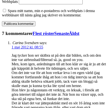
Webbplats
Spara mitt namn, min e-postadress och webbplats i denna
webbläsare till nästa gång jag skriver en kommentar.
7 kommentarer
Flest röster
Senaste
Äldst
Carina Svendsen
says:
1 maj 2012 kl. 08:55
Jag tycker hon ser skitbra ut på den där bilden, och om den
inte var airbrushad/filtrerad så..ja, good on you.
Men, kom igen, anledningen till att hon klär av sig är ju att det
går käpprätt åt helvete för tidningen, och sex säljer.
Om det inte var för att hon verkar leva i en egen värld (jag
kommer fortfarande ihåg att hon i en tidig intervju sa att hon
aldrig skulle behöva sökaett jobb, tack vare sin blogg) så
skulle man ju kunna tycka lite synd om henne.
Hon blev ju någonstans ett verktyg, en leksak, i försök att
göra internet till något det inte är. När hon nu växer upp, och
ska stå på egna ben, så funkar det inte.
Det är klart det var jättepraktiskt med en söt 16 åring som inte
frågade vart pengarna kom ifrån, eller vart dom gick..