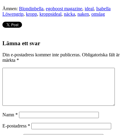
Ämnen:
Blondinbella
,
egoboost magazine
,
ideal
,
Isabella
Löwengrip
,
kropp
,
kroppsideal
,
näcka
,
naken
,
omslag
Lämna ett svar
Din e-postadress kommer inte publiceras.
Obligatoriska fält är
märkta
*
Namn
*
E-postadress
*