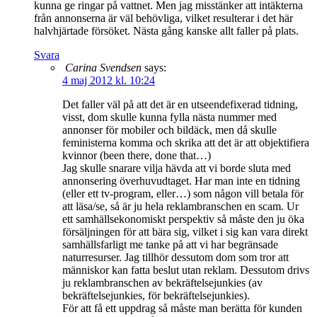
kunna ge ringar på vattnet. Men jag misstänker att intäkterna
från annonserna är väl behövliga, vilket resulterar i det här
halvhjärtade försöket. Nästa gång kanske allt faller på plats.
Svara
Carina Svendsen
says:
4 maj 2012 kl. 10:24
Det faller väl på att det är en utseendefixerad tidning,
visst, dom skulle kunna fylla nästa nummer med
annonser för mobiler och bildäck, men då skulle
feministerna komma och skrika att det är att objektifiera
kvinnor (been there, done that…)
Jag skulle snarare vilja hävda att vi borde sluta med
annonsering överhuvudtaget. Har man inte en tidning
(eller ett tv-program, eller…) som någon vill betala för
att läsa/se, så är ju hela reklambranschen en scam. Ur
ett samhällsekonomiskt perspektiv så måste den ju öka
försäljningen för att bära sig, vilket i sig kan vara direkt
samhällsfarligt me tanke på att vi har begränsade
naturresurser. Jag tillhör dessutom dom som tror att
människor kan fatta beslut utan reklam. Dessutom drivs
ju reklambranschen av bekräftelsejunkies (av
bekräftelsejunkies, för bekräftelsejunkies).
För att få ett uppdrag så måste man berätta för kunden