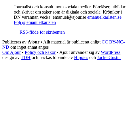
Journalist och konsult inom sociala medier. Föreläser, utbildar
och skriver om saker som är digitala och sociala. Krönikor i
DN varannan vecka. emanuel@ajour.se
emanuelkarlsten.se
Följ @emanuelkarlsten
→
RSS-flöde för skribenten
Publiceras av
Ajour
• Allt material är publicerat enligt
CC BY-NC-
ND
om inget annat anges
Om Ajour
•
Policy och kakor
•
Ajour använder sig av
WordPress
,
design av
TDH
och hackas löpande av
Hippies
och
Jocke Gustin