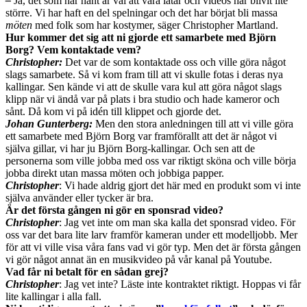
–
Ja, det som har hänt är väl att våra låtar och videos har blivit lite
större. Vi har haft en del spelningar och det har börjat bli massa
möten
med folk som har kostymer, säger Christopher Martland.
Hur kommer det sig att ni gjorde ett samarbete med Björn
Borg? Vem kontaktade vem?
Christopher:
Det var de som kontaktade oss och ville göra något
slags samarbete. Så vi kom fram till att vi skulle fotas i deras nya
kallingar. Sen kände vi att de skulle vara kul att göra något slags
klipp när vi ändå var på plats i bra studio och hade kameror och
sånt. Då kom vi på idén till klippet och gjorde det.
Johan Gunterberg:
Men den stora anledningen till att vi ville göra
ett samarbete med Björn Borg var framförallt att det är något vi
själva gillar, vi har ju Björn Borg-kallingar. Och sen att de
personerna som ville jobba med oss var riktigt sköna och ville börja
jobba direkt utan massa möten och jobbiga papper.
Christopher
: Vi hade aldrig gjort det här med en produkt som vi inte
själva använder eller tycker är bra.
Är det första gången ni gör en sponsrad video?
Christopher
: Jag vet inte om man ska kalla det sponsrad video. För
oss var det bara lite larv framför kameran under ett modelljobb. Mer
för att vi ville visa våra fans vad vi gör typ. Men det är första gången
vi gör något annat än en musikvideo på vår kanal på Youtube.
Vad får ni betalt för en sådan grej?
Christopher
: Jag vet inte? Läste inte kontraktet riktigt. Hoppas vi får
lite kallingar i alla fall.