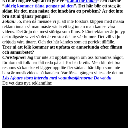
Ni har tidigare sagt att ni gör er ”
kanal för folket
” och därför
”
aldrig kommer tjäna pengar på den
”. Det här blir ett steg åt
sidan för det, men måste det innebära ett problem? Är det inte
bra att ni tjänar pengar?
Johan:
Jo, men då menade vi ju att inte förstöra klippen med massa
reklam innan så man måste vänta ett tag innan man kan se våra
videos. Det är ju det mest störiga som finns. Skämtreklamer är ju typ
det roligaste
vi
vet så det är en stor del av vår humor. Det vill vi ju
erbjuda våra tittare. Och det här kändes som ett perfekt tillfälle.
Tror ni att folk kommer att upfatta er annorlunda efter filmen
och samarbetet?
Christopher:
Jag tror inte att uppfattningen om oss förändras något,
förutom att folk har fått reda på att Tor bär breifs. Men blir det bra
respons så kanske vi lägger upp lite fler sådana här klipp som inte
bara är musikvideos på kanalen. Var första gången vi testade det nu.
Läs Ajours stora intervju med youtubestjärnorna De vet du
De vet du:s nya reklamfilm: