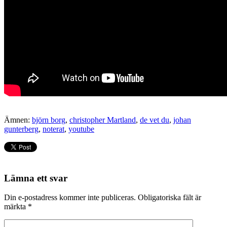
Ämnen:
björn borg
,
christopher Martland
,
de vet du
,
johan
gunterberg
,
noterat
,
youtube
Lämna ett svar
Din e-postadress kommer inte publiceras.
Obligatoriska fält är
märkta
*