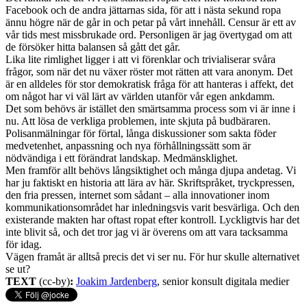
Facebook och de andra jättarnas sida, för att i nästa sekund ropa
ännu högre när de går in och petar på vårt innehåll.
Censur är ett av
vår tids mest missbrukade ord. Personligen är jag övertygad om att
de försöker hitta balansen så gått det går.
Lika lite rimlighet ligger i att vi förenklar och trivialiserar svåra
frågor, som när det nu växer röster mot rätten att vara anonym. Det
är en alldeles för stor demokratisk fråga för att hanteras i affekt, det
om något har vi väl lärt av världen utanför vår egen ankdamm.
Det som behövs är istället den smärtsamma process som vi är inne i
nu. Att lösa de verkliga problemen, inte skjuta på budbäraren.
Polisanmälningar för förtal, långa diskussioner som sakta föder
medvetenhet, anpassning och nya förhållningssätt som är
nödvändiga i ett förändrat landskap. Medmänsklighet.
Men framför allt behövs långsiktighet och många djupa andetag. Vi
har ju faktiskt en historia att lära av här. Skriftspråket, tryckpressen,
den fria pressen, internet som sådant – alla innovationer inom
kommunikationsområdet har inledningsvis varit besvärliga. Och den
existerande makten har oftast ropat efter kontroll. Lyckligtvis har det
inte blivit så, och det tror jag vi är överens om att vara tacksamma
för idag.
Vägen framåt är alltså precis det vi ser nu. För hur skulle alternativet
se ut?
TEXT
(cc-by)
:
Joakim Jardenberg
, senior konsult digitala medier