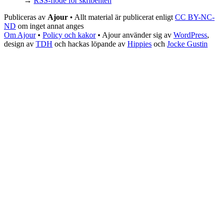
→
RSS-flöde för skribenten
Publiceras av
Ajour
• Allt material är publicerat enligt
CC BY-NC-
ND
om inget annat anges
Om Ajour
•
Policy och kakor
•
Ajour använder sig av
WordPress
,
design av
TDH
och hackas löpande av
Hippies
och
Jocke Gustin