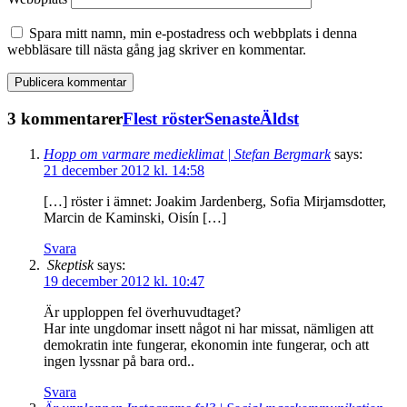
Spara mitt namn, min e-postadress och webbplats i denna
webbläsare till nästa gång jag skriver en kommentar.
3 kommentarer
Flest röster
Senaste
Äldst
Hopp om varmare medieklimat | Stefan Bergmark
says:
21 december 2012 kl. 14:58
[…] röster i ämnet: Joakim Jardenberg, Sofia Mirjamsdotter,
Marcin de Kaminski, Oisín […]
Svara
Skeptisk
says:
19 december 2012 kl. 10:47
Är upploppen fel överhuvudtaget?
Har inte ungdomar insett något ni har missat, nämligen att
demokratin inte fungerar, ekonomin inte fungerar, och att
ingen lyssnar på bara ord..
Svara