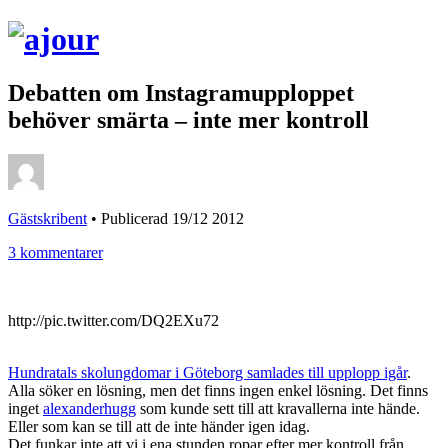
Debatten om Instagramupploppet
behöver smärta – inte mer kontroll
Gästskribent
•
Publicerad 19/12 2012
3 kommentarer
http://pic.twitter.com/DQ2EXu72
Hundratals skolungdomar i Göteborg samlades till upplopp igår
.
Alla söker en lösning, men det finns ingen enkel lösning. Det finns
inget
alexanderhugg
som kunde sett till att kravallerna inte hände.
Eller som kan se till att de inte händer igen idag.
Det funkar inte att vi i ena stunden ropar efter mer kontroll från