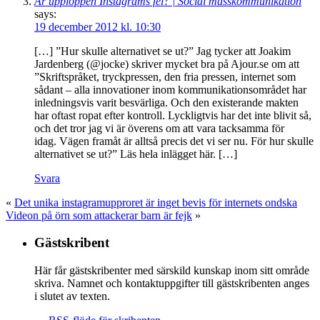
Är upploppen Instagrams fel? | Social masskommunikation
says:
19 december 2012 kl. 10:30
[…] ”Hur skulle alternativet se ut?” Jag tycker att Joakim
Jardenberg (@jocke) skriver mycket bra på Ajour.se om att
”Skriftspråket, tryckpressen, den fria pressen, internet som
sådant – alla innovationer inom kommunikationsområdet har
inledningsvis varit besvärliga. Och den existerande makten
har oftast ropat efter kontroll. Lyckligtvis har det inte blivit så,
och det tror jag vi är överens om att vara tacksamma för
idag. Vägen framåt är alltså precis det vi ser nu. För hur skulle
alternativet se ut?” Läs hela inlägget här. […]
Svara
«
Det unika instagramupproret är inget bevis för internets ondska
Videon på örn som attackerar barn är fejk
»
Gästskribent
Här får gästskribenter med särskild kunskap inom sitt område
skriva. Namnet och kontaktuppgifter till gästskribenten anges
i slutet av texten.