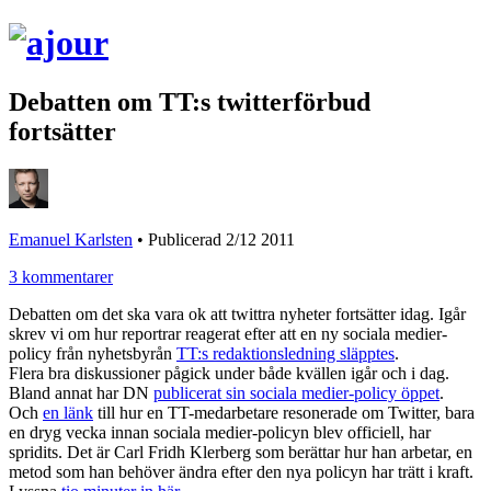
Debatten om TT:s twitterförbud
fortsätter
Emanuel Karlsten
•
Publicerad 2/12 2011
3 kommentarer
Debatten om det ska vara ok att twittra nyheter fortsätter idag. Igår
skrev vi om hur reportrar reagerat efter att en ny sociala medier-
policy från nyhetsbyrån
TT:s redaktionsledning släpptes
.
Flera bra diskussioner pågick under både kvällen igår och i dag.
Bland annat har DN
publicerat sin sociala medier-policy öppet
.
Och
en länk
till hur en TT-medarbetare resonerade om Twitter, bara
en dryg vecka innan sociala medier-policyn blev officiell, har
spridits. Det är Carl Fridh Klerberg som berättar hur han arbetar, en
metod som han behöver ändra efter den nya policyn har trätt i kraft.