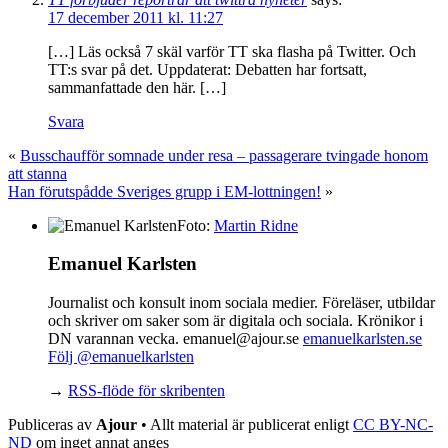
17 december 2011 kl. 11:27
[…] Läs också 7 skäl varför TT ska flasha på Twitter. Och
TT:s svar på det. Uppdaterat: Debatten har fortsatt,
sammanfattade den här. […]
Svara
«
Busschaufför somnade under resa – passagerare tvingade honom
att stanna
Han förutspådde Sveriges grupp i EM-lottningen!
»
Foto:
Martin Ridne
Emanuel Karlsten
Journalist och konsult inom sociala medier. Föreläser, utbildar
och skriver om saker som är digitala och sociala. Krönikor i
DN varannan vecka. emanuel@ajour.se
emanuelkarlsten.se
Följ @emanuelkarlsten
→
RSS-flöde för skribenten
Publiceras av
Ajour
• Allt material är publicerat enligt
CC BY-NC-
ND
om inget annat anges