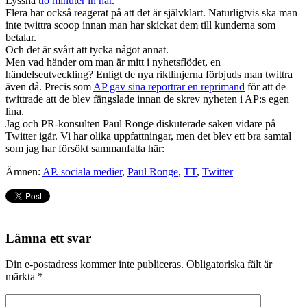
Lyssna
tio minuter in här
.
Flera har också reagerat på att det är självklart. Naturligtvis ska man
inte twittra scoop innan man har skickat dem till kunderna som
betalar.
Och det är svårt att tycka något annat.
Men vad händer om man är mitt i nyhetsflödet, en
händelseutveckling? Enligt de nya riktlinjerna förbjuds man twittra
även då. Precis som
AP gav sina reportrar en reprimand
för att de
twittrade att de blev fängslade innan de skrev nyheten i AP:s egen
lina.
Jag och PR-konsulten Paul Ronge diskuterade saken vidare på
Twitter igår. Vi har olika uppfattningar, men det blev ett bra samtal
som jag har försökt sammanfatta här:
Ämnen:
AP. sociala medier
,
Paul Ronge
,
TT
,
Twitter
Lämna ett svar
Din e-postadress kommer inte publiceras.
Obligatoriska fält är
märkta
*